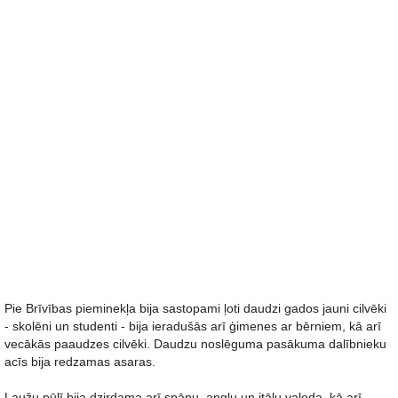
Pie Brīvības pieminekļa bija sastopami ļoti daudzi gados jauni cilvēki
- skolēni un studenti - bija ieradušās arī ģimenes ar bērniem, kā arī
vecākās paaudzes cilvēki. Daudzu noslēguma pasākuma dalībnieku
acīs bija redzamas asaras.
Ļaužu pūlī bija dzirdama arī spāņu, angļu un itāļu valoda, kā arī