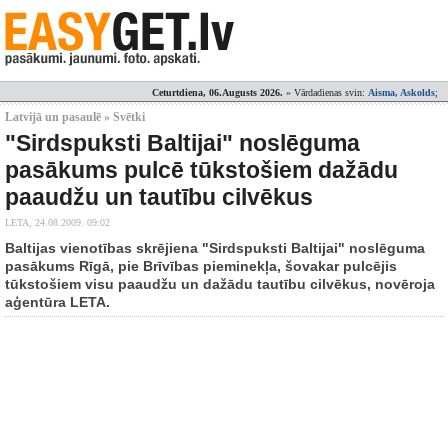
Ceturtdiena, 06.Augusts 2026.
» Vārdadienas svin:
Aisma, Askolds
;
Latvijā un pasaulē » Svētki
"Sirdspuksti Baltijai" noslēguma
pasākums pulcē tūkstošiem dažādu
paaudžu un tautību cilvēkus
LETA,
24.08.2009. 09:02
Baltijas vienotības skrējiena "Sirdspuksti Baltijai" noslēguma
pasākums Rīgā, pie Brīvības pieminekļa, šovakar pulcējis
tūkstošiem visu paaudžu un dažādu tautību cilvēkus, novēroja
aģentūra LETA.