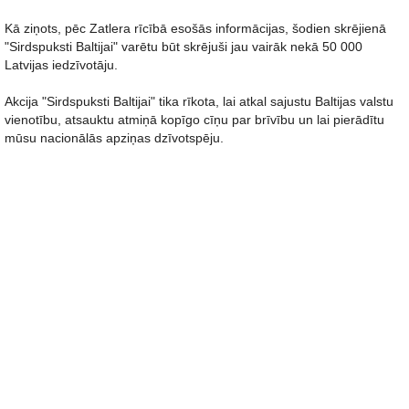
Kā ziņots, pēc Zatlera rīcībā esošās informācijas, šodien skrējienā
"Sirdspuksti Baltijai" varētu būt skrējuši jau vairāk nekā 50 000
Latvijas iedzīvotāju.
Akcija "Sirdspuksti Baltijai" tika rīkota, lai atkal sajustu Baltijas valstu
vienotību, atsauktu atmiņā kopīgo cīņu par brīvību un lai pierādītu
mūsu nacionālās apziņas dzīvotspēju.