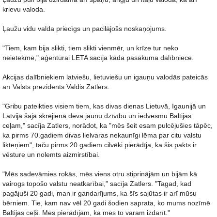
krievu valoda.
Ļaužu vidu valda priecīgs un pacilājošs noskaņojums.
"Tiem, kam bija slikti, tiem slikti vienmēr, un krīze tur neko
neietekmē," aģentūrai LETA sacīja kāda pasākuma dalībniece.
Akcijas dalībniekiem latviešu, lietuviešu un igauņu valodās pateicās
arī Valsts prezidents Valdis Zatlers.
"Gribu pateikties visiem tiem, kas divas dienas Lietuvā, Igaunijā un
Latvijā šajā skrējienā deva jaunu dzīvību un iedvesmu Baltijas
ceļam," sacīja Zatlers, norādot, ka "mēs šeit esam pulcējušies tāpēc,
ka pirms 70.gadiem divas lielvaras nekaunīgi lēma par citu valstu
likteņiem", taču pirms 20 gadiem cilvēki pierādīja, ka šis pakts ir
vēsture un nolemts aizmirstībai.
"Mēs sadevāmies rokās, mēs viens otru stiprinājām un bijām kā
vairogs topošo valstu neatkarībai," sacīja Zatlers. "Tagad, kad
pagājuši 20 gadi, man ir gandarījums, ka šīs sajūtas ir arī mūsu
bērniem. Tie, kam nav vēl 20 gadi šodien saprata, ko mums nozīmē
Baltijas ceļš. Mēs pierādījām, ka mēs to varam izdarīt."