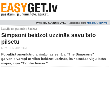
Svētdiena, 09.Augusts 2026.
» Vārdadienas svin:
Madara, Genoveva
;
Latvijā un pasaulē » Sadzīve
Simpsoni beidzot uzzinās savu īsto
pilsētu
LETA,
10.07.2007. 19:50
Populārā amerikāņu animācijas seriāla "The Simpsons"
galvenie varoņi otrdien beidzot uzzinās, kur atrodas viņu īstās
mājas, ziņo "Contactmusic".