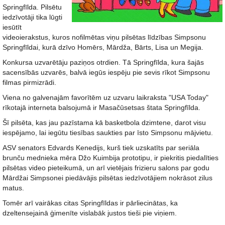
Springfīlda. Pilsētu
iedzīvotāji tika lūgti
iesūtīt
videoierakstus, kuros nofilmētas viņu pilsētas līdzības Simpsonu
Springfīldai, kurā dzīvo Homērs, Mārdža, Bārts, Lisa un Megija.
Konkursa uzvarētāju paziņos otrdien. Tā Springfīlda, kura šajās
sacensībās uzvarēs, balvā iegūs iespēju pie sevis rīkot Simpsonu
filmas pirmizrādi.
Viena no galvenajām favorītēm uz uzvaru laikraksta "USA Today"
rīkotajā interneta balsojumā ir Masačūsetsas štata Springfīlda.
Šī pilsēta, kas jau pazīstama kā basketbola dzimtene, darot visu
iespējamo, lai iegūtu tiesības saukties par īsto Simpsonu mājvietu.
ASV senators Edvards Kenedijs, kurš tiek uzskatīts par seriāla
brunču mednieka mēra Džo Kuimbija prototipu, ir piekritis piedalīties
pilsētas video pieteikumā, un arī vietējais frizieru salons par godu
Mārdžai Simpsonei piedāvājis pilsētas iedzīvotājiem nokrāsot zilus
matus.
Tomēr arī vairākas citas Springfīldas ir pārliecinātas, ka
dzeltensejainā ģimenīte vislabāk justos tieši pie viņiem.