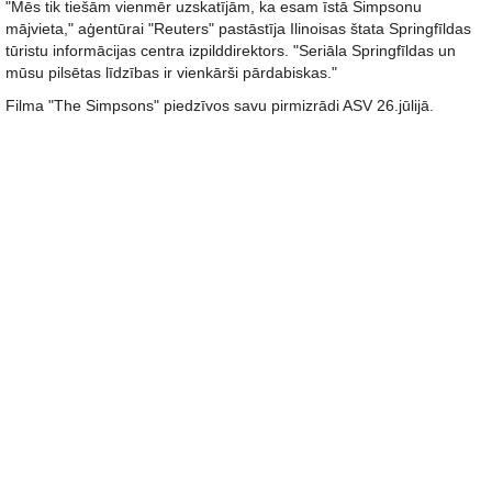
"Mēs tik tiešām vienmēr uzskatījām, ka esam īstā Simpsonu
mājvieta," aģentūrai "Reuters" pastāstīja Ilinoisas štata Springfīldas
tūristu informācijas centra izpilddirektors. "Seriāla Springfīldas un
mūsu pilsētas līdzības ir vienkārši pārdabiskas."
Filma "The Simpsons" piedzīvos savu pirmizrādi ASV 26.jūlijā.