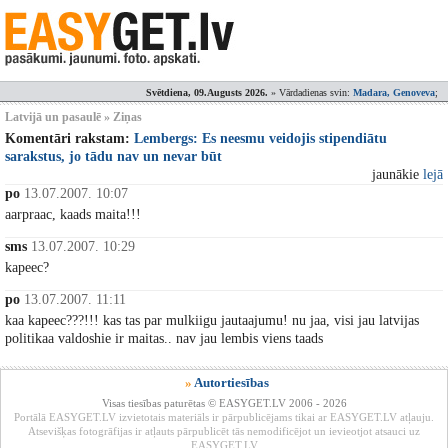
Svētdiena, 09.Augusts 2026.
» Vārdadienas svin:
Madara, Genoveva
;
Latvijā un pasaulē » Ziņas
Komentāri rakstam:
Lembergs: Es neesmu veidojis stipendiātu
sarakstus, jo tādu nav un nevar būt
jaunākie
lejā
po
13.07.2007. 10:07
aarpraac, kaads maita!!!
sms
13.07.2007. 10:29
kapeec?
po
13.07.2007. 11:11
kaa kapeec???!!! kas tas par mulkiigu jautaajumu! nu jaa, visi jau latvijas
politikaa valdoshie ir maitas.. nav jau lembis viens taads
»
Autortiesības
Visas tiesības paturētas © EASYGET.LV 2006 - 2026
Portālā EASYGET.LV izvietotais materiāls ir pārpublicējams tikai ar EASYGET.LV atļauju.
Atsevišķas fotogrāfijas ir atļauts pārpublicēt tās nemodificējot un ievieotjot atsauci uz
EASYGET.LV