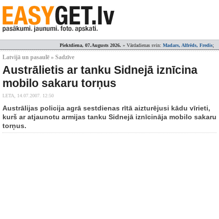
Piektdiena, 07.Augusts 2026.
» Vārdadienas svin:
Madars, Alfrēds, Fredis
;
Latvijā un pasaulē » Sadzīve
Austrālietis ar tanku Sidnejā iznīcina
mobilo sakaru torņus
LETA,
14.07.2007. 12:50
Austrālijas policija agrā sestdienas rītā aizturējusi kādu vīrieti,
kurš ar atjaunotu armijas tanku Sidnejā iznīcināja mobilo sakaru
torņus.