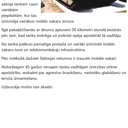
sekoja tankam cauri
vairākām
piepilsētām, kur tas
iznīcināja vairākus mobilo sakaru torņus.
Ilgā pakaļdzīšanās ar ātrumu aptuveni 30 kilometri stundā beidzās
pēc tam, kad tanks iestrēga un policisti spēja apcietināt tā vadītāju.
Aiz tanka palikusi pamatīga postaža un vairāki iznīcināti mobilo
sakaru torņi un telekomunikāciju infrastruktūra.
Pēc notikušā dažviet Sidnejas rietumos ir traucēti mobilie sakari.
Aizturētajam 45 gadus vecajam tanka vadītājam izvirzītas virkne
apsūdzību, ieskaitot par agresīvu braukšanu, narkotiku glabāšanu un
ieroča izmantošanu.
Uzbrucēja motīvi nav skaidri.