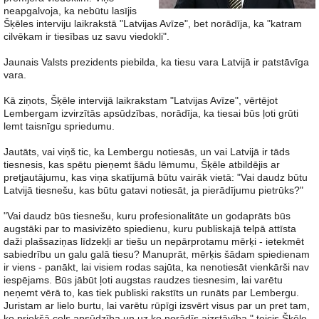
neapgalvoja, ka nebūtu lasījis
Šķēles interviju laikrakstā "Latvijas Avīze", bet norādīja, ka "katram
cilvēkam ir tiesības uz savu viedokli".
Jaunais Valsts prezidents piebilda, ka tiesu vara Latvijā ir patstāvīga
vara.
Kā ziņots, Šķēle intervijā laikrakstam "Latvijas Avīze", vērtējot
Lembergam izvirzītās apsūdzības, norādīja, ka tiesai būs ļoti grūti
lemt taisnīgu spriedumu.
Jautāts, vai viņš tic, ka Lembergu notiesās, un vai Latvijā ir tāds
tiesnesis, kas spētu pieņemt šādu lēmumu, Šķēle atbildējis ar
pretjautājumu, kas viņa skatījumā būtu vairāk vietā: "Vai daudz būtu
Latvijā tiesnešu, kas būtu gatavi notiesāt, ja pierādījumu pietrūks?"
"Vai daudz būs tiesnešu, kuru profesionalitāte un godaprāts būs
augstāki par to masivizēto spiedienu, kuru publiskajā telpā attīsta
daži plašsaziņas līdzekļi ar tiešu un nepārprotamu mērķi - ietekmēt
sabiedrību un galu galā tiesu? Manuprāt, mērķis šādam spiedienam
ir viens - panākt, lai visiem rodas sajūta, ka nenotiesāt vienkārši nav
iespējams. Būs jābūt ļoti augstas raudzes tiesnesim, lai varētu
neņemt vērā to, kas tiek publiski rakstīts un runāts par Lembergu.
Juristam ar lielo burtu, lai varētu rūpīgi izsvērt visus par un pret tam,
ko priekšā cels apsūdzība un uz ko norādīs aizstāvība," teicis Šķēle.