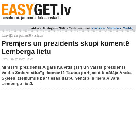
Sestdiena, 08.Augusts 2026.
» Vārdadienas svin:
Vladislava, Vladislavs, Mudīte
;
Latvijā un pasaulē » Ziņas
Premjers un prezidents skopi komentē
Lemberga lietu
LETA,
19.07.2007. 13:00
Ministru prezidents Aigars Kalvītis (TP) un Valsts prezidents
Valdis Zatlers atturīgi komentē Tautas partijas dibinātāja Andra
Šķēles izteikumus par tiesas darbu Ventspils mēra Aivara
Lemberga lietā.