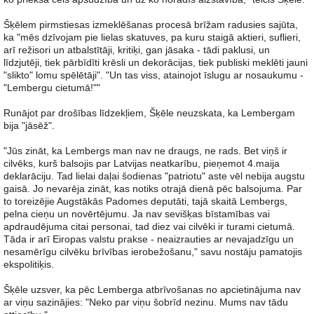
Šķēlem pirmstiesas izmeklēšanas procesā brīžam radusies sajūta,
ka "mēs dzīvojam pie lielas skatuves, pa kuru staigā aktieri, suflieri,
arī režisori un atbalstītāji, kritiķi, gan jāsaka - tādi paklusi, un
līdzjutēji, tiek pārbīdīti krēsli un dekorācijas, tiek publiski meklēti jauni
"slikto" lomu spēlētāji". "Un tas viss, atainojot īslugu ar nosaukumu -
"Lembergu cietumā!""
Runājot par drošības līdzekļiem, Šķēle neuzskata, ka Lembergam
bija "jāsēž".
"Jūs zināt, ka Lembergs man nav ne draugs, ne rads. Bet viņš ir
cilvēks, kurš balsojis par Latvijas neatkarību, pieņemot 4.maija
deklarāciju. Tad lielai daļai šodienas "patriotu" aste vēl nebija augstu
gaisā. Jo nevarēja zināt, kas notiks otrajā dienā pēc balsojuma. Par
to toreizējie Augstākās Padomes deputāti, tajā skaitā Lembergs,
pelna cieņu un novērtējumu. Ja nav sevišķas bīstamības vai
apdraudējuma citai personai, tad diez vai cilvēki ir turami cietumā.
Tāda ir arī Eiropas valstu prakse - neaizrauties ar nevajadzīgu un
nesamērīgu cilvēku brīvības ierobežošanu," savu nostāju pamatojis
ekspolitiķis.
Šķēle uzsver, ka pēc Lemberga atbrīvošanas no apcietinājuma nav
ar viņu sazinājies: "Neko par viņu šobrīd nezinu. Mums nav tādu