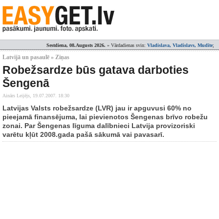
Sestdiena, 08.Augusts 2026.
» Vārdadienas svin:
Vladislava, Vladislavs, Mudīte
;
Latvijā un pasaulē » Ziņas
Robežsardze būs gatava darboties
Šengenā
Ainārs Leijējs,
19.07.2007. 18:30
Latvijas Valsts robežsardze (LVR) jau ir apguvusi 60% no
pieejamā finansējuma, lai pievienotos Šengenas brīvo robežu
zonai. Par Šengenas līguma dalībnieci Latvija provizoriski
varētu kļūt 2008.gada pašā sākumā vai pavasarī.