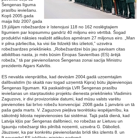
Šengenas līguma
prasību ieviešanu.
Kopš 2005.gada
maija līdz 2007.gada
19.jūlijam robežsardze ir īstenojusi 118 no 162 noslēgtajiem
līgumiem par kopsummu gandrīz 40 miljonu eiro vērtībā. Šogad
produktīvi nāksies realizēt atlikušos apmēram 27 miljonus eiro. „Man
ir pilna pārliecība, ka visi šie līdzekļi tiks izlietoti,” uzsvēra
robežsardzes priekšnieks. „Robežsardzei būs jau pavisam citas
atbildības nasta, jo mēs būsim Eiropas Savienības (ES) ārējā
robeža,” tā par pievienošanos Šengenas zonai sacīja Ministru
prezidents Aigars Kalvītis.
ES nevalda vienprātība, kad deviņām 2004.gadā uzņemtajām
dalībvalstīm (to skaitā nav togad uzņemtā Kipra) būtu jāpievienojas
Šengenas līgumam. Kā paskaidroja LVR Šengenas prasību
ieviešanas un starptautisko projektu dienesta priekšnieks Vladimirs
Zaguzovs, ir divi provizoriskie datumi, kad mūsu valsts varētu
pievienoties šai brīvo robežu konvencijai: 2008.gada 1.janvāris un tā
paša gada marts. V. Zaguzovs pieļāva teorētisku iespējamību, ka
sākotnēji lidosta nepievienosies šai sistēmai. Tajā pašā dienā, kad
Latvija kļūs par Šengenas dalībnieci, no robežas ar Lietuvu un
Igauniju robežsargi tiks pilnībā noņemti, uzsvēra G. Dāboliņš.
Jāuzsver, ka par konkrētu pievienošanās brīdi tiks izlemts 8. un
9.novembrī ES iekšlietu ministru padomē.