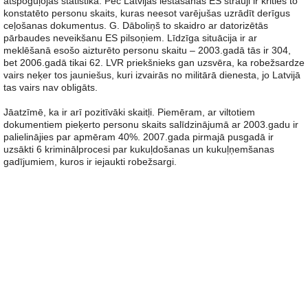
atspoguļojas statistikā. Pēc Latvijas iestāšanās ES strauji ir krities to
konstatēto personu skaits, kuras neesot varējušas uzrādīt derīgus
ceļošanas dokumentus. G. Dāboliņš to skaidro ar datorizētās
pārbaudes neveikšanu ES pilsoņiem. Līdzīga situācija ir ar
meklēšanā esošo aizturēto personu skaitu – 2003.gadā tās ir 304,
bet 2006.gadā tikai 62. LVR priekšnieks gan uzsvēra, ka robežsardze
vairs neķer tos jauniešus, kuri izvairās no militārā dienesta, jo Latvijā
tas vairs nav obligāts.
Jāatzīmē, ka ir arī pozitīvāki skaitļi. Piemēram, ar viltotiem
dokumentiem pieķerto personu skaits salīdzinājumā ar 2003.gadu ir
palielinājies par apmēram 40%. 2007.gada pirmajā pusgadā ir
uzsākti 6 kriminālprocesi par kukuļdošanas un kukuļņemšanas
gadījumiem, kuros ir iejaukti robežsargi.