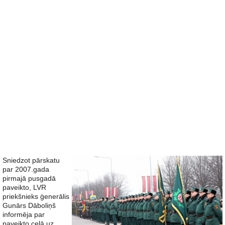
Sniedzot pārskatu
par 2007.gada
pirmajā pusgadā
paveikto, LVR
priekšnieks ģenerālis
Gunārs Dāboliņš
informēja par
paveikto ceļā uz