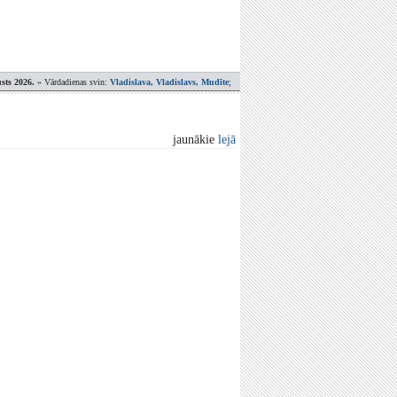
sts 2026.
» Vārdadienas svin:
Vladislava, Vladislavs, Mudīte
;
jaunākie
lejā