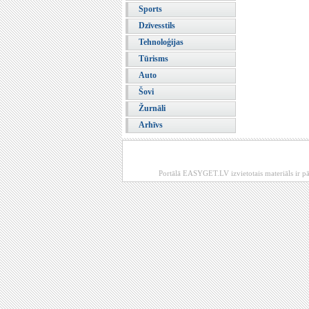
Sports
Dzīvesstils
Tehnoloģijas
Tūrisms
Auto
Šovi
Žurnāli
Arhīvs
Portālā EASYGET.LV izvietotais materiāls ir pā