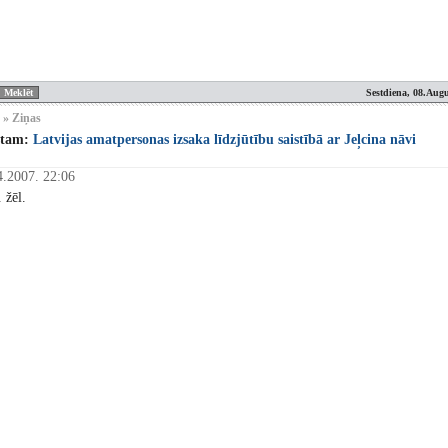
Sestdiena, 08.Augu
 » Ziņas
stam:
Latvijas amatpersonas izsaka līdzjūtību saistībā ar Jeļcina nāvi
4.2007. 22:06
 žēl.