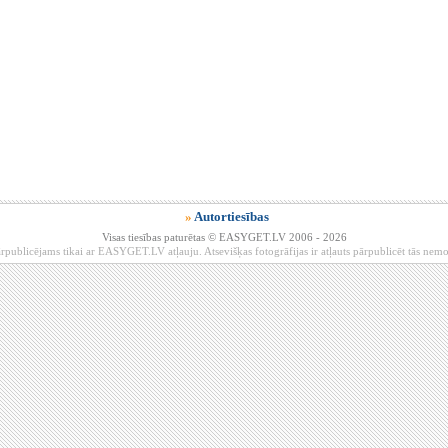
»
Autortiesības
Visas tiesības paturētas © EASYGET.LV 2006 - 2026
rpublicējams tikai ar EASYGET.LV atļauju. Atsevišķas fotogrāfijas ir atļauts pārpublicēt tās ne