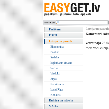
Meklētājs:
Latvijā un pasaulē
Pasākumi
Komentāri rak
FOTO
Latvijā un pasaulē
veerotaaja
23.0
Ekonomika
foršs večuks bija.
Politika
Sadzīve
Izglītība un zinātne
Svētki
Viedokļi
Ziņas
No vēstures
Izzini Rīgu
Konkursi
Kultūra un māksla
Mūzika