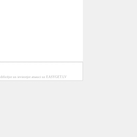
modificējot un ievieotjot atsauci uz EASYGET.LV