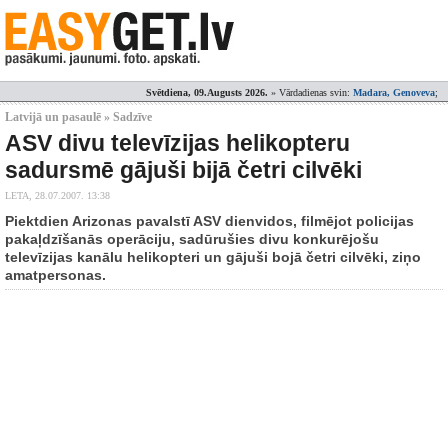
Svētdiena, 09.Augusts 2026.
» Vārdadienas svin:
Madara, Genoveva
;
Latvijā un pasaulē » Sadzīve
ASV divu televīzijas helikopteru
sadursmē gājuši bijā četri cilvēki
LETA,
28.07.2007. 13:38
Piektdien Arizonas pavalstī ASV dienvidos, filmējot policijas
pakaļdzīšanās operāciju, sadūrušies divu konkurējošu
televīzijas kanālu helikopteri un gājuši bojā četri cilvēki, ziņo
amatpersonas.