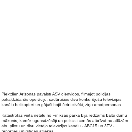
Piektdien Arizonas pavalstī ASV dienvidos, filmējot policijas
pakaļdzīšanās operāciju, sadūrušies divu konkurējošu televīzijas
kanālu helikopteri un gājuši bojā četri cilvēki, ziņo amatpersonas.
Katastrofas vietā netālu no Fīniksas parka bija redzams baltu dūmu
mākonis, kamēr ugunsdzēsēji un policisti centās atbrīvot no atlūzām
abu pilotu un divu vietējo televīzijas kanālu - ABC15 un 3TV -
reportieru mirstīgās atliekas.