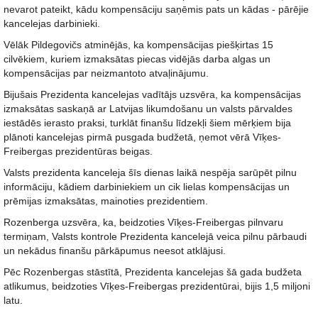
nevarot pateikt, kādu kompensāciju saņēmis pats un kādas - pārējie
kancelejas darbinieki.
Vēlāk Pildegovičs atminējās, ka kompensācijas piešķirtas 15
cilvēkiem, kuriem izmaksātas piecas vidējās darba algas un
kompensācijas par neizmantoto atvaļinājumu.
Bijušais Prezidenta kancelejas vadītājs uzsvēra, ka kompensācijas
izmaksātas saskaņā ar Latvijas likumdošanu un valsts pārvaldes
iestādēs ierasto praksi, turklāt finanšu līdzekļi šiem mērķiem bija
plānoti kancelejas pirmā pusgada budžetā, ņemot vērā Vīķes-
Freibergas prezidentūras beigas.
Valsts prezidenta kanceleja šīs dienas laikā nespēja sarūpēt pilnu
informāciju, kādiem darbiniekiem un cik lielas kompensācijas un
prēmijas izmaksātas, mainoties prezidentiem.
Rozenberga uzsvēra, ka, beidzoties Vīķes-Freibergas pilnvaru
termiņam, Valsts kontrole Prezidenta kancelejā veica pilnu pārbaudi
un nekādus finanšu pārkāpumus neesot atklājusi.
Pēc Rozenbergas stāstītā, Prezidenta kancelejas šā gada budžeta
atlikumus, beidzoties Vīķes-Freibergas prezidentūrai, bijis 1,5 miljoni
latu.