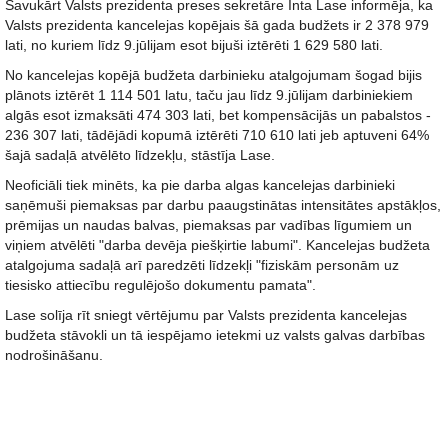
Savukārt Valsts prezidenta preses sekretāre Inta Lase informēja, ka
Valsts prezidenta kancelejas kopējais šā gada budžets ir 2 378 979
lati, no kuriem līdz 9.jūlijam esot bijuši iztērēti 1 629 580 lati.
No kancelejas kopējā budžeta darbinieku atalgojumam šogad bijis
plānots iztērēt 1 114 501 latu, taču jau līdz 9.jūlijam darbiniekiem
algās esot izmaksāti 474 303 lati, bet kompensācijās un pabalstos -
236 307 lati, tādējādi kopumā iztērēti 710 610 lati jeb aptuveni 64%
šajā sadaļā atvēlēto līdzekļu, stāstīja Lase.
Neoficiāli tiek minēts, ka pie darba algas kancelejas darbinieki
saņēmuši piemaksas par darbu paaugstinātas intensitātes apstākļos,
prēmijas un naudas balvas, piemaksas par vadības līgumiem un
viņiem atvēlēti "darba devēja piešķirtie labumi". Kancelejas budžeta
atalgojuma sadaļā arī paredzēti līdzekļi "fiziskām personām uz
tiesisko attiecību regulējošo dokumentu pamata".
Lase solīja rīt sniegt vērtējumu par Valsts prezidenta kancelejas
budžeta stāvokli un tā iespējamo ietekmi uz valsts galvas darbības
nodrošināšanu.