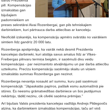
darbu Prezidenta
pilī. Kompensācijas
izmaksātas gan
bijušajiem
padomniekiem un
preses sekretārei Aivai Rozenbergai, gan pils tehniskajiem
darbiniekiem, kuri pārtrauca darba attiecības ar kanceleju.
Neoficiāli izskanējis, ka kompensāciju apmērs svārstās no vairākiem
simtiem līdz gandrīz 20 000 latu.
Rozenberga apstiprināja, ka vairāk nekā desmit Prezidenta
kancelejas darbinieki, kuri atstāja savus amatus līdz ar Vīķes-
Freibergas pilnvaru termiņa beigām, ir saņēmuši divu veidu
kompensācijas - par neizmantoto atvaļinājumu un par darba attiecību
uzteikumu. Precīzu kompensāciju saņēmēju skaitu un viņiem
izmaksātās summas Rozenberga gan nezinot.
Rozenberga nevarēja nosaukt arī summu, kuru pati saņēmusi
kompensācijā: "Jāpaskatās papīros, pašlaik esmu automašīnā pie
stūres. Es neesmu grāmatvedības darbiniece un šos jautājumus
nekārtoju, tādēļ nezinu, cik cilvēki saņēma prēmijas."
Arī bijušais Valsts prezidenta kancelejas vadītājs Andrejs Pildegovičs
atzina, ka darbiniekiem izmaksātas kompensācijas, taču arī viņš