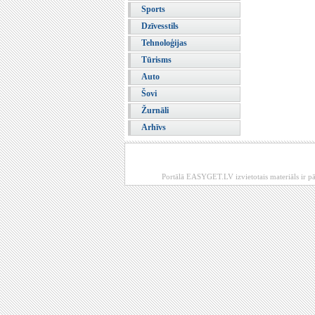
Sports
Dzīvesstils
Tehnoloģijas
Tūrisms
Auto
Šovi
Žurnāli
Arhīvs
Portālā EASYGET.LV izvietotais materiāls ir pā