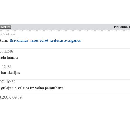
Piektdiena, 
 » Sadzīve
stam:
Brīvdienās varēs vērot krītošas zvaigznes
7. 11:46
kāda laimīte
. 15:23
akar skatijos
07. 16:32
os guleju un velejos uz velna paraushanu
8.2007. 09:19