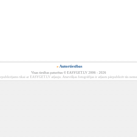
»
Autortiesības
Visas tiesības paturētas © EASYGET.LV 2006 - 2026
rpublicējams tikai ar EASYGET.LV atļauju. Atsevišķas fotogrāfijas ir atļauts pārpublicēt tās ne