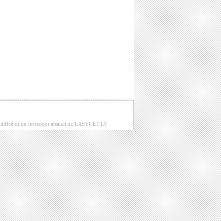
modificējot un ievieotjot atsauci uz EASYGET.LV