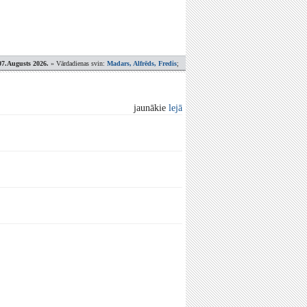
07.Augusts 2026.
» Vārdadienas svin:
Madars, Alfrēds, Fredis
;
jaunākie
lejā