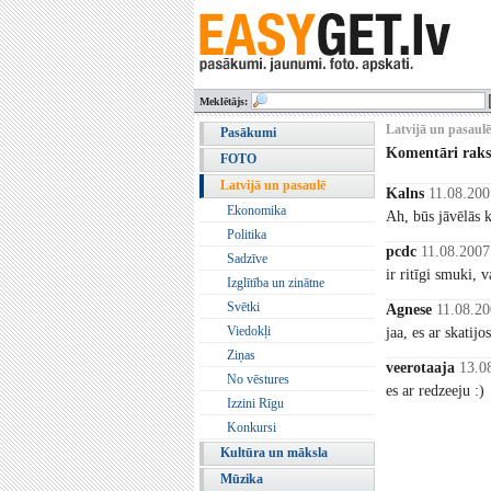
Meklētājs:
Latvijā un pasaulē
Pasākumi
Komentāri rak
FOTO
Latvijā un pasaulē
Kalns
11.08.200
Ekonomika
Ah, būs jāvēlās 
Politika
pcdc
11.08.2007
Sadzīve
ir ritīgi smuki, v
Izglītība un zinātne
Svētki
Agnese
11.08.20
Viedokļi
jaa, es ar skatij
Ziņas
veerotaaja
13.0
No vēstures
es ar redzeeju :)
Izzini Rīgu
Konkursi
Kultūra un māksla
Mūzika