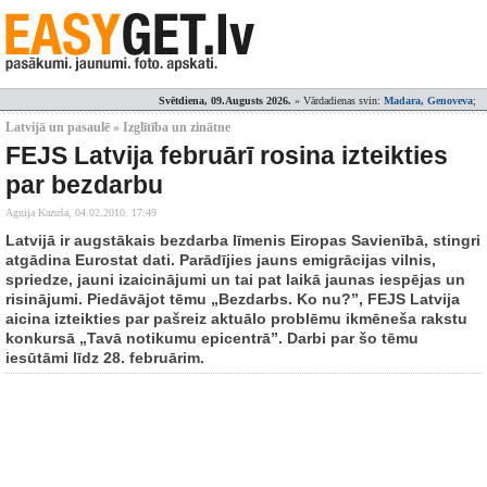
Svētdiena, 09.Augusts 2026.
» Vārdadienas svin:
Madara, Genoveva
;
Latvijā un pasaulē » Izglītība un zinātne
FEJS Latvija februārī rosina izteikties
par bezdarbu
Agnija Kazuša,
04.02.2010. 17:49
Latvijā ir augstākais bezdarba līmenis Eiropas Savienībā, stingri
atgādina Eurostat dati. Parādījies jauns emigrācijas vilnis,
spriedze, jauni izaicinājumi un tai pat laikā jaunas iespējas un
risinājumi. Piedāvājot tēmu „Bezdarbs. Ko nu?”, FEJS Latvija
aicina izteikties par pašreiz aktuālo problēmu ikmēneša rakstu
konkursā „Tavā notikumu epicentrā”. Darbi par šo tēmu
iesūtāmi līdz 28. februārim.