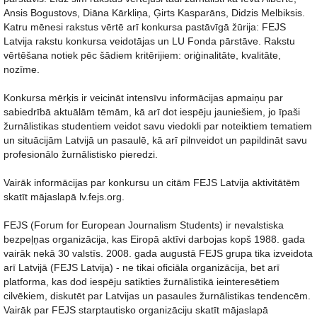
Ansis Bogustovs, Diāna Kārkliņa, Ģirts Kasparāns, Didzis Melbiksis.
Katru mēnesi rakstus vērtē arī konkursa pastāvīgā žūrija: FEJS
Latvija rakstu konkursa veidotājas un LU Fonda pārstāve. Rakstu
vērtēšana notiek pēc šādiem kritērijiem: oriģinalitāte, kvalitāte,
nozīme.
Konkursa mērķis ir veicināt intensīvu informācijas apmaiņu par
sabiedrībā aktuālām tēmām, kā arī dot iespēju jauniešiem, jo īpaši
žurnālistikas studentiem veidot savu viedokli par noteiktiem tematiem
un situācijām Latvijā un pasaulē, kā arī pilnveidot un papildināt savu
profesionālo žurnālistisko pieredzi.
Vairāk informācijas par konkursu un citām FEJS Latvija aktivitātēm
skatīt mājaslapā lv.fejs.org.
FEJS (Forum for European Journalism Students) ir nevalstiska
bezpeļņas organizācija, kas Eiropā aktīvi darbojas kopš 1988. gada
vairāk nekā 30 valstīs. 2008. gada augustā FEJS grupa tika izveidota
arī Latvijā (FEJS Latvija) - ne tikai oficiāla organizācija, bet arī
platforma, kas dod iespēju satikties žurnālistikā ieinteresētiem
cilvēkiem, diskutēt par Latvijas un pasaules žurnālistikas tendencēm.
Vairāk par FEJS starptautisko organizāciju skatīt mājaslapā