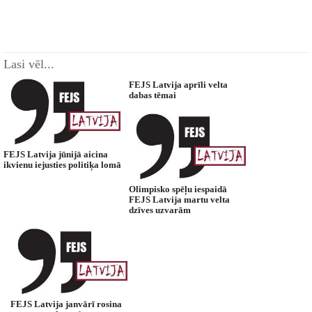
Lasi vēl...
FEJS Latvija aprīli velta
dabas tēmai
FEJS Latvija jūnijā aicina
ikvienu iejusties politiķa lomā
Olimpisko spēļu iespaidā
FEJS Latvija martu velta
dzīves uzvarām
FEJS Latvija janvārī rosina