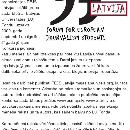
organizācijas FEJS
Latvijas lokālā grupa
sadarbībā ar Latvijas
Universitātes (LU)
Fondu, uzsākts
2009. gada
septembrī un ilgs līdz
šī gada jūnijam.
Konkursā jaunieši
katru mēnesi aicināti izteikties par noteiktu Latvijā un/vai pasaulē
aktuālu vai domu raisošu tēmu. Darbi jāsūta uz epastu
fejs.latvija@gmail.com, un to izpausmes žanrs var būt katra
dalībnieka brīvi izvēlēts: eseja, raksts, blogs, intervija, reportāža.
Iesūtītie darbi tiek publicēti FEJS Latvija mājaslapā lv.fejs.org, kur tos
var lasīt un komentēt. Atkarībā no rakstu tematikas un saskaņojot ar
autoru, tiek nodrošinātas arī tālākas rakstu publicēšanas iespējas
konkursa sadarbības portālos www.esmaja.lv, www.e-art.lv u.c.
Savukārt nākamā mēneša vidū tiek noteikts labākais iepriekšējā
mēneša raksts un tā autors, kas saņem balvu no LU Fonda.
Katru mēnesi rakstu vērtēšanai tiek piesaistīts kāds Latvijas mediju
pārstāvis. Līdz šim rakstus vērtējuši tādi žurnālisti kā Ieva Alberte,