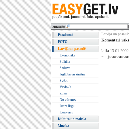
Meklētājs:
Latvijā un pasaulē
Pasākumi
Komentāri rak
FOTO
Latvijā un pasaulē
laila
13.01.2009
Ekonomika
nju jaaaaaaaaaaa
Politika
Sadzīve
Izglītība un zinātne
Svētki
Viedokļi
Ziņas
No vēstures
Izzini Rīgu
Konkursi
Kultūra un māksla
Mūzika