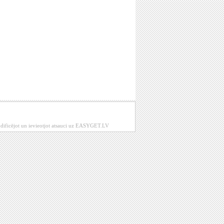
modificējot un ievieotjot atsauci uz EASYGET.LV