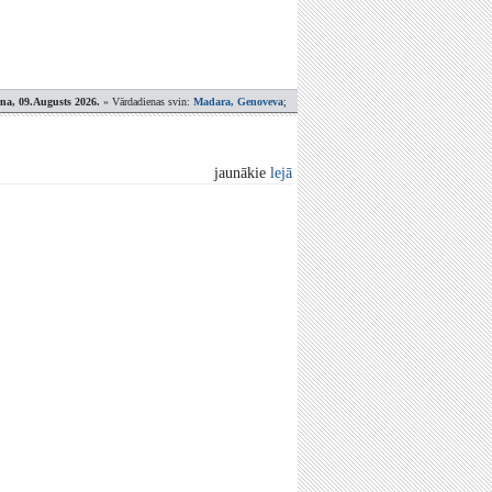
ena, 09.Augusts 2026.
» Vārdadienas svin:
Madara, Genoveva
;
jaunākie
lejā