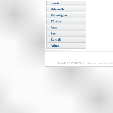
Sports
Dzīvesstils
Tehnoloģijas
Tūrisms
Auto
Šovi
Žurnāli
Arhīvs
Portālā EASYGET.LV izvietotais materiāls ir pā