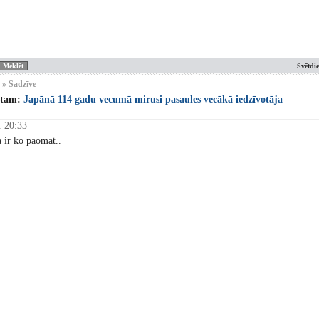
Svētdi
 » Sadzīve
stam:
Japānā 114 gadu vecumā mirusi pasaules vecākā iedzīvotāja
. 20:33
a ir ko paomat..