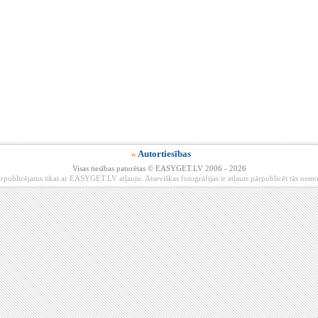
»
Autortiesības
Visas tiesības paturētas © EASYGET.LV 2006 - 2026
rpublicējams tikai ar EASYGET.LV atļauju. Atsevišķas fotogrāfijas ir atļauts pārpublicēt tās ne