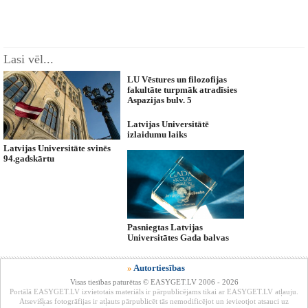
Lasi vēl...
LU Vēstures un filozofijas
fakultāte turpmāk atradīsies
Aspazijas bulv. 5
Latvijas Universitātē
izlaidumu laiks
Latvijas Universitāte svinēs
94.gadskārtu
Pasniegtas Latvijas
Universitātes Gada balvas
»
Autortiesības
Visas tiesības paturētas © EASYGET.LV 2006 - 2026
Portālā EASYGET.LV izvietotais materiāls ir pārpublicējams tikai ar EASYGET.LV atļauju.
Atsevišķas fotogrāfijas ir atļauts pārpublicēt tās nemodificējot un ievieotjot atsauci uz