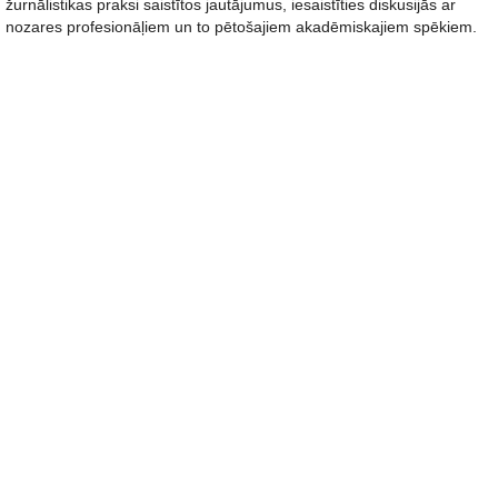
žurnālistikas praksi saistītos jautājumus, iesaistīties diskusijās ar
nozares profesionāļiem un to pētošajiem akadēmiskajiem spēkiem.