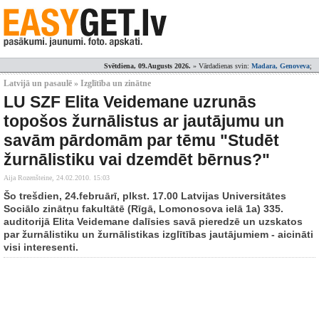
Svētdiena, 09.Augusts 2026.
» Vārdadienas svin:
Madara, Genoveva
;
Latvijā un pasaulē » Izglītība un zinātne
LU SZF Elita Veidemane uzrunās
topošos žurnālistus ar jautājumu un
savām pārdomām par tēmu "Studēt
žurnālistiku vai dzemdēt bērnus?"
Aija Rozenšteine,
24.02.2010. 15:03
Šo trešdien, 24.februārī, plkst. 17.00 Latvijas Universitātes
Sociālo zinātņu fakultātē (Rīgā, Lomonosova ielā 1a) 335.
auditorijā Elita Veidemane dalīsies savā pieredzē un uzskatos
par žurnālistiku un žurnālistikas izglītības jautājumiem - aicināti
visi interesenti.