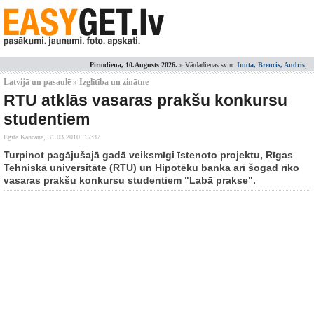
Pirmdiena, 10.Augusts 2026.
» Vārdadienas svin:
Inuta, Brencis, Audris
;
Latvijā un pasaulē » Izglītība un zinātne
RTU atklās vasaras prakšu konkursu
studentiem
Egita Kancāne,
31.03.2010. 17:37
Turpinot pagājušajā gadā veiksmīgi īstenoto projektu, Rīgas
Tehniskā universitāte (RTU) un Hipotēku banka arī šogad rīko
vasaras prakšu konkursu studentiem "Labā prakse".