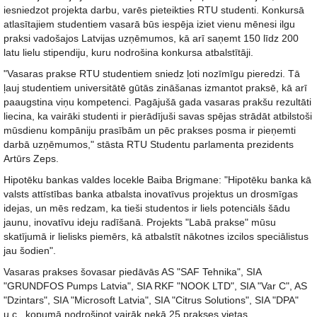
iesniedzot projekta darbu, varēs pieteikties RTU studenti. Konkursā
atlasītajiem studentiem vasarā būs iespēja iziet vienu mēnesi ilgu
praksi vadošajos Latvijas uzņēmumos, kā arī saņemt 150 līdz 200
latu lielu stipendiju, kuru nodrošina konkursa atbalstītāji.
"Vasaras prakse RTU studentiem sniedz ļoti nozīmīgu pieredzi. Tā
ļauj studentiem universitātē gūtās zināšanas izmantot praksē, kā arī
paaugstina viņu kompetenci. Pagājušā gada vasaras prakšu rezultāti
liecina, ka vairāki studenti ir pierādījuši savas spējas strādāt atbilstoši
mūsdienu kompāniju prasībām un pēc prakses posma ir pieņemti
darbā uzņēmumos," stāsta RTU Studentu parlamenta prezidents
Artūrs Zeps.
Hipotēku bankas valdes locekle Baiba Brigmane: "Hipotēku banka kā
valsts attīstības banka atbalsta inovatīvus projektus un drosmīgas
idejas, un mēs redzam, ka tieši studentos ir liels potenciāls šādu
jaunu, inovatīvu ideju radīšanā. Projekts "Labā prakse" mūsu
skatījumā ir lielisks piemērs, kā atbalstīt nākotnes izcilos speciālistus
jau šodien".
Vasaras prakses šovasar piedāvās AS "SAF Tehnika", SIA
"GRUNDFOS Pumps Latvia", SIA RKF "NOOK LTD", SIA "Var C", AS
"Dzintars", SIA "Microsoft Latvia", SIA "Citrus Solutions", SIA "DPA"
u.c., kopumā nodrošinot vairāk nekā 25 prakses vietas.