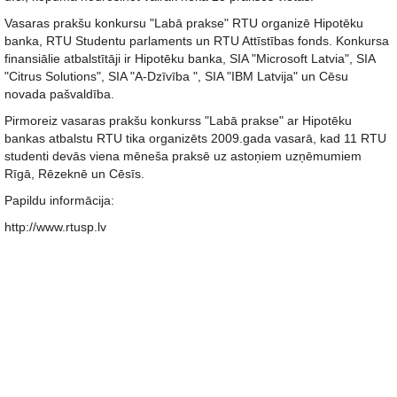
Vasaras prakšu konkursu "Labā prakse" RTU organizē Hipotēku
banka, RTU Studentu parlaments un RTU Attīstības fonds. Konkursa
finansiālie atbalstītāji ir Hipotēku banka, SIA "Microsoft Latvia", SIA
"Citrus Solutions", SIA "A-Dzīvība ", SIA "IBM Latvija" un Cēsu
novada pašvaldība.
Pirmoreiz vasaras prakšu konkurss "Labā prakse" ar Hipotēku
bankas atbalstu RTU tika organizēts 2009.gada vasarā, kad 11 RTU
studenti devās viena mēneša praksē uz astoņiem uzņēmumiem
Rīgā, Rēzeknē un Cēsīs.
Papildu informācija:
http://www.rtusp.lv