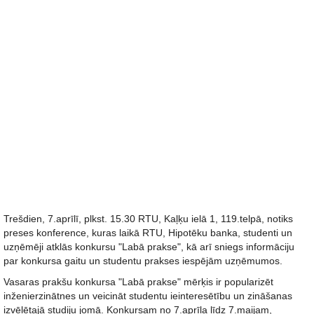
Trešdien, 7.aprīlī, plkst. 15.30 RTU, Kaļķu ielā 1, 119.telpā, notiks
preses konference, kuras laikā RTU, Hipotēku banka, studenti un
uzņēmēji atklās konkursu "Labā prakse", kā arī sniegs informāciju
par konkursa gaitu un studentu prakses iespējām uzņēmumos.
Vasaras prakšu konkursa "Labā prakse" mērķis ir popularizēt
inženierzinātnes un veicināt studentu ieinteresētību un zināšanas
izvēlētajā studiju jomā. Konkursam no 7.aprīļa līdz 7.maijam,