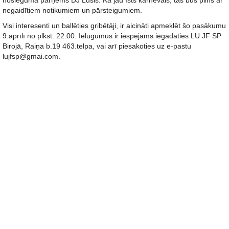
noslēgumā pārņems DJ Lūsis. Kā jau īsts karnevāls, tas būs pilns ar
negaidītiem notikumiem un pārsteigumiem.
Visi interesenti un ballēties gribētāji, ir aicināti apmeklēt šo pasākumu
9.aprīlī no plkst. 22:00. Ielūgumus ir iespējams iegādāties LU JF SP
Birojā, Raiņa b.19 463.telpa, vai arī piesakoties uz e-pastu
lujfsp@gmai.com.