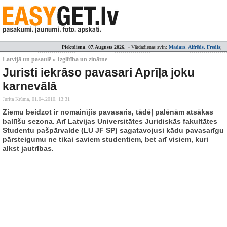
Piektdiena, 07.Augusts 2026.
» Vārdadienas svin:
Madars, Alfrēds, Fredis
;
Latvijā un pasaulē » Izglītība un zinātne
Juristi iekrāso pavasari Aprīļa joku
karnevālā
Jurita Krūma,
01.04.2010. 13:31
Ziemu beidzot ir nomainījis pavasaris, tādēļ palēnām atsākas
ballīšu sezona. Arī Latvijas Universitātes Juridiskās fakultātes
Studentu pašpārvalde (LU JF SP) sagatavojusi kādu pavasarīgu
pārsteigumu ne tikai saviem studentiem, bet arī visiem, kuri
alkst jautrības.