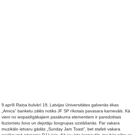
9.aprīlī Raiņa bulvārī 19, Latvijas Universitātes galvenās ēkas
„Amica” banketu zālēs notiks JF SP rīkotais pavasara karnevāls. Kā
vieni no iespaidīgākajiem pasākuma elementiem ir paredzētais
iluzionistu šovs un dejotāju šovgrupas uzstāšanās. Par vakara
muzikālo ietvaru gādās „Sunday Jam Toast”, bet stafeti vakara