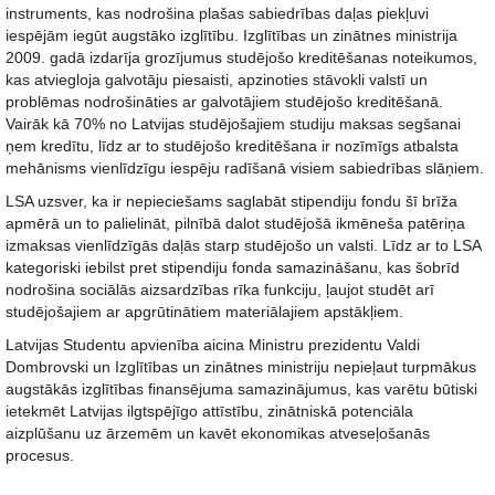
instruments, kas nodrošina plašas sabiedrības daļas piekļuvi
iespējām iegūt augstāko izglītību. Izglītības un zinātnes ministrija
2009. gadā izdarīja grozījumus studējošo kreditēšanas noteikumos,
kas atviegloja galvotāju piesaisti, apzinoties stāvokli valstī un
problēmas nodrošināties ar galvotājiem studējošo kreditēšanā.
Vairāk kā 70% no Latvijas studējošajiem studiju maksas segšanai
ņem kredītu, līdz ar to studējošo kreditēšana ir nozīmīgs atbalsta
mehānisms vienlīdzīgu iespēju radīšanā visiem sabiedrības slāņiem.
LSA uzsver, ka ir nepieciešams saglabāt stipendiju fondu šī brīža
apmērā un to palielināt, pilnībā dalot studējošā ikmēneša patēriņa
izmaksas vienlīdzīgās daļās starp studējošo un valsti. Līdz ar to LSA
kategoriski iebilst pret stipendiju fonda samazināšanu, kas šobrīd
nodrošina sociālās aizsardzības rīka funkciju, ļaujot studēt arī
studējošajiem ar apgrūtinātiem materiālajiem apstākļiem.
Latvijas Studentu apvienība aicina Ministru prezidentu Valdi
Dombrovski un Izglītības un zinātnes ministriju nepieļaut turpmākus
augstākās izglītības finansējuma samazinājumus, kas varētu būtiski
ietekmēt Latvijas ilgtspējīgo attīstību, zinātniskā potenciāla
aizplūšanu uz ārzemēm un kavēt ekonomikas atveseļošanās
procesus.