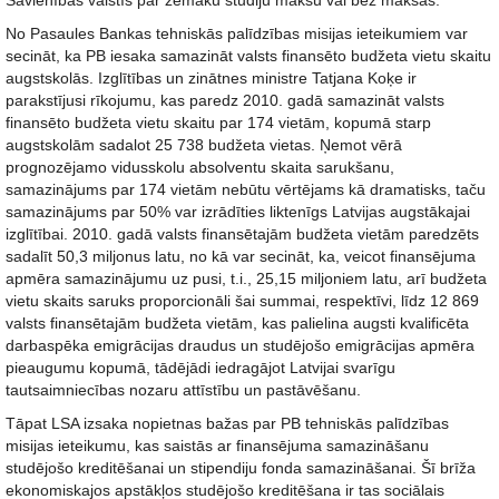
Savienības valstīs par zemāku studiju maksu vai bez maksas.
No Pasaules Bankas tehniskās palīdzības misijas ieteikumiem var
secināt, ka PB iesaka samazināt valsts finansēto budžeta vietu skaitu
augstskolās. Izglītības un zinātnes ministre Tatjana Koķe ir
parakstījusi rīkojumu, kas paredz 2010. gadā samazināt valsts
finansēto budžeta vietu skaitu par 174 vietām, kopumā starp
augstskolām sadalot 25 738 budžeta vietas. Ņemot vērā
prognozējamo vidusskolu absolventu skaita sarukšanu,
samazinājums par 174 vietām nebūtu vērtējams kā dramatisks, taču
samazinājums par 50% var izrādīties liktenīgs Latvijas augstākajai
izglītībai. 2010. gadā valsts finansētajām budžeta vietām paredzēts
sadalīt 50,3 miljonus latu, no kā var secināt, ka, veicot finansējuma
apmēra samazinājumu uz pusi, t.i., 25,15 miljoniem latu, arī budžeta
vietu skaits saruks proporcionāli šai summai, respektīvi, līdz 12 869
valsts finansētajām budžeta vietām, kas palielina augsti kvalificēta
darbaspēka emigrācijas draudus un studējošo emigrācijas apmēra
pieaugumu kopumā, tādējādi iedragājot Latvijai svarīgu
tautsaimniecības nozaru attīstību un pastāvēšanu.
Tāpat LSA izsaka nopietnas bažas par PB tehniskās palīdzības
misijas ieteikumu, kas saistās ar finansējuma samazināšanu
studējošo kreditēšanai un stipendiju fonda samazināšanai. Šī brīža
ekonomiskajos apstākļos studējošo kreditēšana ir tas sociālais