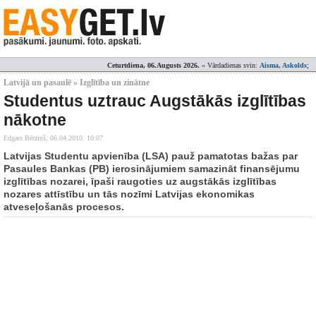
Ceturtdiena, 06.Augusts 2026.
» Vārdadienas svin:
Aisma, Askolds
;
Latvijā un pasaulē » Izglītība un zinātne
Studentus uztrauc Augstākās izglītības
nākotne
Edgars Bērziņš,
06.04.2010. 10:07
Latvijas Studentu apvienība (LSA) pauž pamatotas bažas par
Pasaules Bankas (PB) ierosinājumiem samazināt finansējumu
izglītības nozarei, īpaši raugoties uz augstākās izglītības
nozares attīstību un tās nozīmi Latvijas ekonomikas
atveseļošanās procesos.