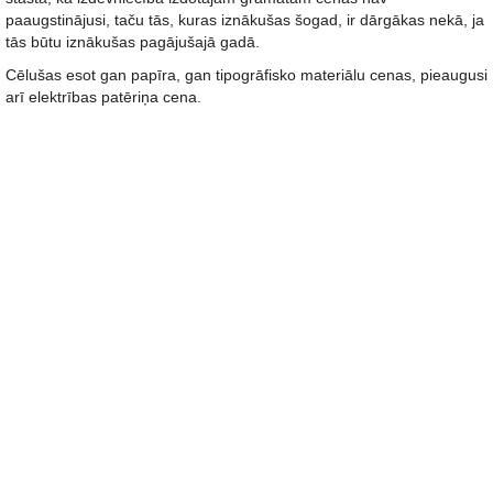
paaugstinājusi, taču tās, kuras iznākušas šogad, ir dārgākas nekā, ja
tās būtu iznākušas pagājušajā gadā.
Cēlušas esot gan papīra, gan tipogrāfisko materiālu cenas, pieaugusi
arī elektrības patēriņa cena.