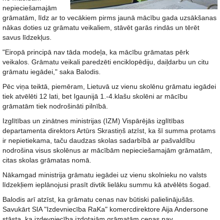
nepieciešamajām
grāmatām, līdz ar to vecākiem pirms jaunā mācību gada uzsākšanas
nākas doties uz grāmatu veikaliem, stāvēt garās rindās un tērēt
savus līdzekļus.
"Eiropā principā nav tāda modeļa, ka mācību grāmatas pērk
veikalos. Grāmatu veikali paredzēti enciklopēdiju, daiļdarbu un citu
grāmatu iegādei," saka Balodis.
Pēc viņa teiktā, piemēram, Lietuvā uz vienu skolēnu grāmatu iegādei
tiek atvēlēti 12 lati, bet Igaunijā 1.-4.klašu skolēni ar mācību
grāmatām tiek nodrošināti pilnībā.
Izglītības un zinātnes ministrijas (IZM) Vispārējās izglītības
departamenta direktors Artūrs Skrastiņš atzīst, ka šī summa protams
ir nepietiekama, taču daudzas skolas sadarbībā ar pašvaldību
nodrošina visus skolēnus ar mācībām nepieciešamajām grāmatām,
citas skolas grāmatas nomā.
Nākamgad ministrija grāmatu iegādei uz vienu skolnieku no valsts
līdzekļiem ieplānojusi prasīt divtik lielāku summu kā atvēlēts šogad.
Balodis arī atzīst, ka grāmatu cenas nav būtiski palielinājušās.
Savukārt SIA "Izdevniecība RaKa" komercdirektore Aija Andersone
stāsta, ka izdevniecība izdotajām grāmatām cenas nav