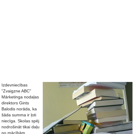
Izdevniecības
"Zvaigzne ABC"
Mārketinga nodaļas
direktors Gints
Balodis norāda, ka
šāda summa ir ļoti
niecīga. Skolas spēj
nodrošināt tikai daļu
no mācībām