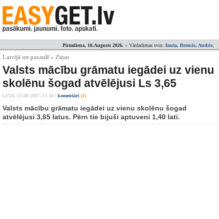
Pirmdiena, 10.Augusts 2026.
» Vārdadienas svin:
Inuta, Brencis, Audris
;
Latvijā un pasaulē » Ziņas
Valsts mācību grāmatu iegādei uz vienu
skolēnu šogad atvēlējusi Ls 3,65
LETA,
25.08.2007. 11:50
|
komentāri
(2)
Valsts mācību grāmatu iegādei uz vienu skolēnu šogad
atvēlējusi 3,65 latus. Pērn tie bijuši aptuveni 1,40 lati.