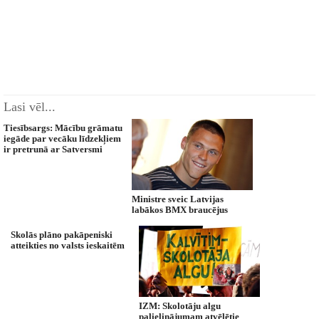
Lasi vēl...
Tiesībsargs: Mācību grāmatu
iegāde par vecāku līdzekļiem
ir pretrunā ar Satversmi
Ministre sveic Latvijas
labākos BMX braucējus
Skolās plāno pakāpeniski
atteikties no valsts ieskaitēm
IZM: Skolotāju algu
palielinājumam atvēlētie