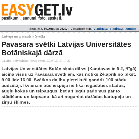
Sestdiena, 08.Augusts 2026.
» Vārdadienas svin:
Vladislava, Vladislavs, Mudīte
;
Latvijā un pasaulē » Svētki
Pavasara svētki Latvijas Universitātes
Botāniskajā dārzā
Latvijas Universitātes Preses centrs,
22.04.2010. 14:22
Latvijas Universitātes Botāniskais dārzs (Kandavas ielā 2, Rīgā)
aicina visus uz Pavasara svētkiem, kas notiks 24.aprīlī no plkst.
9.00 līdz 16.00. Svētkos dalību pieteikuši gandrīz 100 stādu
audzētāji. Ikvienam būs iespēja ne tikai iegādāties stādus,
augļu kokus un telpaugus, bet arī iegūt padomus par to
stādīšanu un kopšanu, kā arī nogaršot dažādas kartupeļu un
zirņu šķirnes.