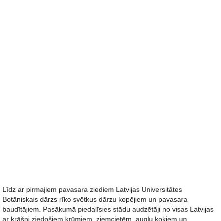
Līdz ar pirmajiem pavasara ziediem Latvijas Universitātes
Botāniskais dārzs rīko svētkus dārzu kopējiem un pavasara
baudītājiem. Pasākumā piedalīsies stādu audzētāji no visas Latvijas
ar krāšņi ziedošiem krūmiem, ziemcietēm, augļu kokiem un