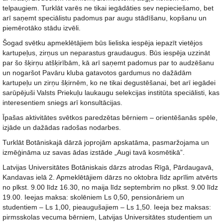
telpaugiem. Turklāt varēs ne tikai iegādāties sev nepieciešamo, bet
arī saņemt speciālistu padomus par augu stādīšanu, kopšanu un
piemērotāko stādu izvēli.
Šogad svētku apmeklētājiem būs lieliska iespēja iepazīt vietējos
kartupeļus, zirņus un neparastus graudaugus. Būs iespēja uzzināt
par šo šķirņu atšķirībām, kā arī saņemt padomus par to audzēšanu
un nogaršot Pavāru kluba gatavotos gardumus no dažādām
kartupeļu un zirņu šķirnēm, ko ne tikai degustēšanai, bet arī iegādei
sarūpējuši Valsts Priekuļu laukaugu selekcijas institūta speciālisti, kas
interesentiem sniegs arī konsultācijas.
Īpašas aktivitātes svētkos paredzētas bērniem – orientēšanās spēle,
izjāde un dažādas radošas nodarbes.
Turklāt Botāniskajā dārzā joprojām apskatāma, pasmaržojama un
izmēģināma uz savas ādas izstāde „Augi tavā kosmētikā”.
Latvijas Universitātes Botāniskais dārzs atrodas Rīgā, Pārdaugavā,
Kandavas ielā 2. Apmeklētājiem dārzs no oktobra līdz aprīlim atvērts
no plkst. 9.00 līdz 16.30, no maija līdz septembrim no plkst. 9.00 līdz
19.00. Ieejas maksa: skolēniem Ls 0,50, pensionāriem un
studentiem – Ls 1,00, pieaugušajiem – Ls 1,50. Ieeja bez maksas:
pirmsskolas vecuma bērniem, Latvijas Universitātes studentiem un