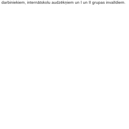
darbiniekiem, internātskolu audzēkņiem un I un II grupas invalīdiem.