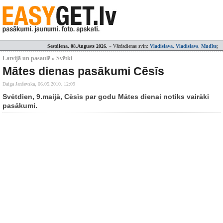
Sestdiena, 08.Augusts 2026.
» Vārdadienas svin:
Vladislava, Vladislavs, Mudīte
;
Latvijā un pasaulē » Svētki
Mātes dienas pasākumi Cēsīs
Daiga Janševska,
06.05.2010. 12:09
Svētdien, 9.maijā, Cēsīs par godu Mātes dienai notiks vairāki
pasākumi.