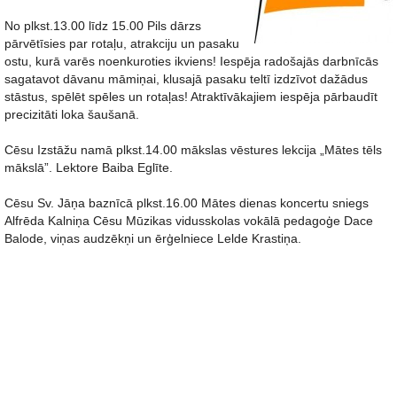
No plkst.13.00 līdz 15.00 Pils dārzs
pārvētīsies par rotaļu, atrakciju un pasaku
ostu, kurā varēs noenkuroties ikviens! Iespēja radošajās darbnīcās
sagatavot dāvanu māmiņai, klusajā pasaku teltī izdzīvot dažādus
stāstus, spēlēt spēles un rotaļas! Atraktīvākajiem iespēja pārbaudīt
precizitāti loka šaušanā.
Cēsu Izstāžu namā plkst.14.00 mākslas vēstures lekcija „Mātes tēls
mākslā”. Lektore Baiba Eglīte.
Cēsu Sv. Jāņa baznīcā plkst.16.00 Mātes dienas koncertu sniegs
Alfrēda Kalniņa Cēsu Mūzikas vidusskolas vokālā pedagoģe Dace
Balode, viņas audzēkņi un ērģelniece Lelde Krastiņa.