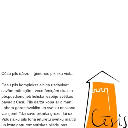
Cēsu pils dārzs – ģimenes piknika vieta
Cēsu pils komplekss aicina uzdāvināt
savām māmiņām, vecmāmiņām skaistu
pēcpusdienu jeb lieliska iespēju svētkus
pavadīt Cēsu Pils dārzā kopā ar ģimeni.
Labam garastāvoklim un svētku noskaņai
var ņemt līdzi savu piknika grozu, lai uz
Viduslaiku pils fona ieturētu svētku maltīti
un izstaigātu romantiskās pilsdrupas.