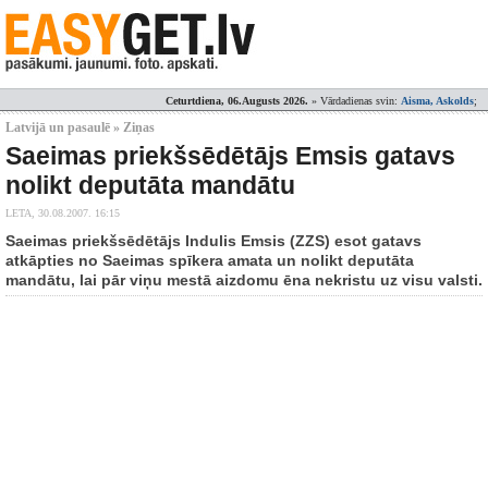
Ceturtdiena, 06.Augusts 2026.
» Vārdadienas svin:
Aisma, Askolds
;
Latvijā un pasaulē » Ziņas
Saeimas priekšsēdētājs Emsis gatavs
nolikt deputāta mandātu
LETA,
30.08.2007. 16:15
Saeimas priekšsēdētājs Indulis Emsis (ZZS) esot gatavs
atkāpties no Saeimas spīkera amata un nolikt deputāta
mandātu, lai pār viņu mestā aizdomu ēna nekristu uz visu valsti.