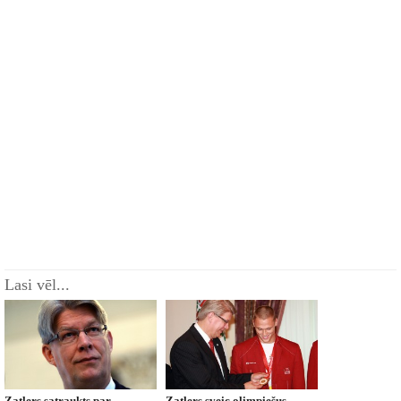
Lasi vēl...
Zatlers satraukts par
Zatlers sveic olimpiešus