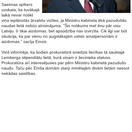
Saeimas spīkers
uzskata, ka tuvākajā
laikā nevar notikt
viņa ieplānotās ārvalstu vizītes, ja Ministru kabineta ēkā pazudušās
naudas lietā nebūs atrisinājuma. "Šis notikums met ēnu pār visu
Latviju. Ir tikai aizdomas, bet apsūdzība nav izvirzīta. Cik ilgi var būt
situācija, ka par vienu no augstākajām valsts amatpersonām ir
aizdomas," sacīja Emsis.
Viņš informēja, ka šodien prokuratūrā sniedzis liecības tā sauktajā
Lemberga stipendiātu lietā, kurā viņam ir liecinieka statuss.
Prokuratūra arī interesējusies par pērn Ministru kabinetā pazudušo
naudu. Taču pēc Emša domām starp minētajām divām lietām neesot
nekādas saistības.