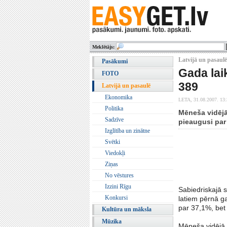
Meklētājs:
Latvijā un pasaulē
Pasākumi
Gada lai
FOTO
389
Latvijā un pasaulē
Ekonomika
LETA,
31.08.2007. 13
Politika
Mēneša vidējā 
Sadzīve
pieaugusi par 
Izglītība un zinātne
Svētki
Viedokļi
Ziņas
No vēstures
Izzini Rīgu
Sabiedriskajā 
Konkursi
latiem pērnā ga
par 37,1%, bet 
Kultūra un māksla
Mūzika
Mēneša vidējā 