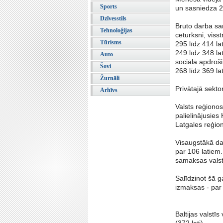
Sports
un sasniedza 2
Dzīvesstils
Bruto darba sa
Tehnoloģijas
ceturksni, viss
Tūrisms
295 līdz 414 la
249 līdz 348 la
Auto
sociālā apdroš
Šovi
268 līdz 369 la
Žurnāli
Privātajā sekto
Arhīvs
Valsts reģionos
palielinājusie
Latgales reģio
Visaugstākā dar
par 106 latiem.
samaksas valst
Salīdzinot šā g
izmaksas - par
Baltijas valstīs