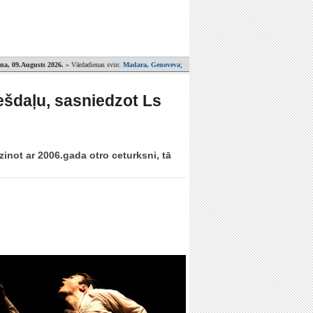
ena, 09.Augusts 2026.
» Vārdadienas svin:
Madara, Genoveva
;
ešdaļu, sasniedzot Ls
zinot ar 2006.gada otro ceturksni, tā