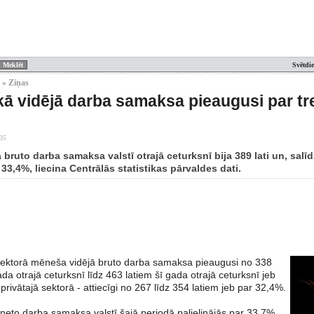
Svētdi
 » Ziņas
kā vidējā darba samaksa pieaugusi par tr
:35
bruto darba samaksa valstī otrajā ceturksnī bija 389 lati un, salīd
33,4%, liecina Centrālās statistikas pārvaldes dati.
sektorā mēneša vidējā bruto darba samaksa pieaugusi no 338
da otrajā ceturksnī līdz 463 latiem šī gada otrajā ceturksnī jeb
privātajā sektorā - attiecīgi no 267 līdz 354 latiem jeb par 32,4%.
neto darba samaksa valstī šajā periodā palielinājās par 33,7%