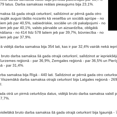
79 latus. Darba samaksas reālais pieaugums bija 23,1%.
maksa šā gada otrajā ceturksnī, salīdzinot ar pērnā gada otro
traujāk augusi tādās nozarēs kā veselība un sociālā aprūpe - no
tiem jeb par 40,5%, sabiedriskie, sociālie un citi pakalpojumi - no
tiem jeb par 40,1%, valsts pārvalde un aizsardzība, obligātā
ināšana - no 414 līdz 578 latiem jeb par 39,7%, būvniecība - no
tiem jeb par 37,9%.
rā vidējā darba samaksa bija 354 lati, kas ir par 32,4% vairāk nekā iepr
 bruto darba samaksa šā gada otrajā ceturksnī, salīdzinot ar iepriekšēj
s Kurzemes reģionā - par 36,9%, Zemgales reģionā - par 36,5% un Pierī
nā - par 31,4%.
ba samaksa bija Rīgā - 440 lati. Salīdzinot ar pērnā gada otro ceturksn
 Viszemākā darba samaksa otrajā ceturksnī bija Latgales reģionā - 269 
ī.
ada otrā un pirmā ceturkšņa datus, vidējā bruto darba samaksa valstī p
 7,7%.
 vislielākā bruto darba samaksa šā gada otrajā ceturksnī bija Igaunijā - 7