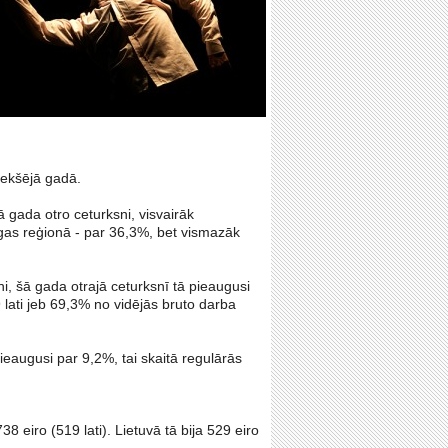
iekšējā gadā.
ā gada otro ceturksni, visvairāk
gas reģionā - par 36,3%, bet vismazāk
i, šā gada otrajā ceturksnī tā pieaugusi
lati jeb 69,3% no vidējās bruto darba
ieaugusi par 9,2%, tai skaitā regulārās
38 eiro (519 lati). Lietuvā tā bija 529 eiro