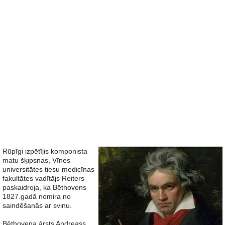
Rūpīgi izpētījis komponista
matu šķipsnas, Vīnes
universitātes tiesu medicīnas
fakultātes vadītājs Reiters
paskaidroja, ka Bēthovens
1827.gadā nomira no
saindēšanās ar svinu.
Bēthovena ārsts Andreass