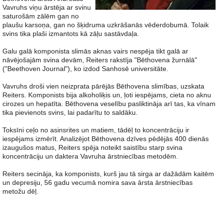
Vavruhs viņu ārstēja ar svinu
saturošām zālēm gan no
plaušu karsoņa, gan no šķidruma uzkrāšanās vēderdobumā. Tolaik
svins tika plaši izmantots kā zāļu sastāvdaļa.
Galu galā komponista slimās aknas vairs nespēja tikt galā ar
nāvējošajām svina devām, Reiters rakstīja "Bēthovena žurnālā"
("Beethoven Journal"), ko izdod Sanhosē universitāte.
Vavruhs droši vien neizprata pārējās Bēthovena slimības, uzskata
Reiters. Komponists bija alkoholiķis un, ļoti iespējams, cieta no aknu
cirozes un hepatīta. Bēthovena veselību pasliktināja arī tas, ka vīnam
tika pievienots svins, lai padarītu to saldāku.
Toksīni ceļo no asinsrites un matiem, tādēļ to koncentrāciju ir
iespējams izmērīt. Analizējot Bēthovena dzīves pēdējās 400 dienās
izaugušos matus, Reiters spēja noteikt saistību starp svina
koncentrāciju un daktera Vavruha ārstniecības metodēm.
Reiters secināja, ka komponists, kurš jau tā sirga ar dažādām kaitēm
un depresiju, 56 gadu vecumā nomira sava ārsta ārstniecības
metožu dēļ.