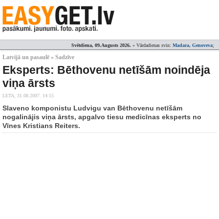
Svētdiena, 09.Augusts 2026.
» Vārdadienas svin:
Madara, Genoveva
;
Latvijā un pasaulē » Sadzīve
Eksperts: Bēthovenu netīšām noindēja
viņa ārsts
LETA,
31.08.2007. 14:15
Slaveno komponistu Ludvigu van Bēthovenu netīšām
nogalinājis viņa ārsts, apgalvo tiesu medicīnas eksperts no
Vīnes Kristians Reiters.