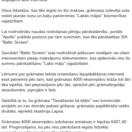
Visus līdzekļus, kas tiks iegūti no šīs maksas, grāmatas izdevējs sola
nodot jaunās suņu un kaķu patversmes "Labās mājas" būvniecības
vajadzībām.
Lai nodrošinātu naudas nodošanas pilnīgu pārskatāmību, portāls
"Apollo" publiski paziņos par tām summām, kas tiks pārskaitītas SIA
"Baltic Screen".
Savukārt "Baltic Screen" sola nodrošināt jebkuram medijam vai citam
interesentam pieeju maksājumu dokumentiem, kas apliecinās visu šo
summu pārskaitīšanu "Labo māju" vajadzībām.
Lēmums par grāmatas teksta izvietošanu lejuplādēšanai internetā
esot pieņemts pēc tam, kad grāmatas 4000 eksemplāru tirāža ļoti ātri
tika izpirkta, bet pieprasījums pēc tās, spriežot pēc grāmattirgotāju
atsauksmēm, joprojām ir liels.
Saistībā ar to, ka grāmata "Tiesāšanās kā ķēķis" nav komerciāls
projekts un nav domāts peļņas gūšanai, grāmatas papildtirāža netiks
drukāta, iepriekš skaidroja Lapsa.
Grāmatas 4000 eksemplāru izdošanas izmaksas ir bijušas 6407,40
lati. Prognozējams, ka pēc visu pārdošanā iegūto līdzekļu