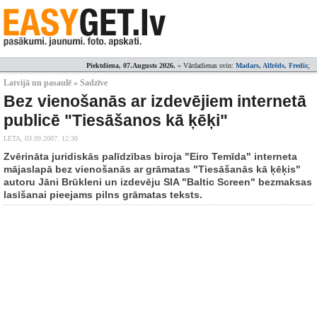
Piektdiena, 07.Augusts 2026.
» Vārdadienas svin:
Madars, Alfrēds, Fredis
;
Latvijā un pasaulē » Sadzīve
Bez vienošanās ar izdevējiem internetā
publicē "Tiesāšanos kā ķēķi"
LETA,
03.09.2007. 12:30
Zvērināta juridiskās palīdzības biroja "Eiro Temīda" interneta
mājaslapā bez vienošanās ar grāmatas "Tiesāšanās kā ķēķis"
autoru Jāni Brūkleni un izdevēju SIA "Baltic Screen" bezmaksas
lasīšanai pieejams pilns grāmatas teksts.