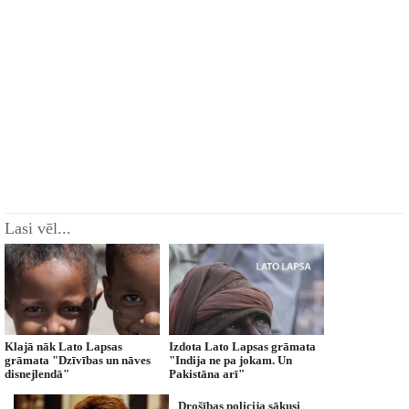
Lasi vēl...
Klajā nāk Lato Lapsas
Izdota Lato Lapsas grāmata
grāmata "Dzīvības un nāves
"Indija ne pa jokam. Un
disnejlendā"
Pakistāna arī"
Drošības policija sākusi