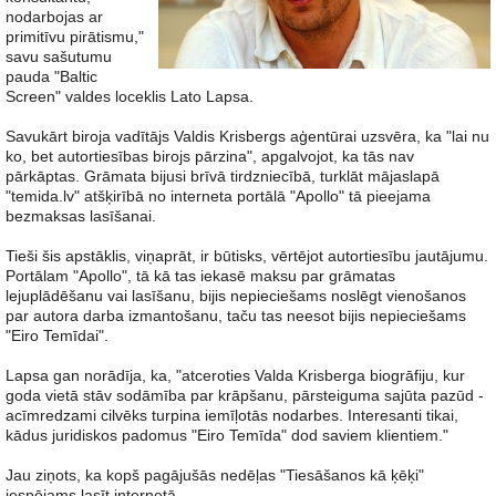
nodarbojas ar
primitīvu pirātismu,"
savu sašutumu
pauda "Baltic
Screen" valdes loceklis Lato Lapsa.
Savukārt biroja vadītājs Valdis Krisbergs aģentūrai uzsvēra, ka "lai nu
ko, bet autortiesības birojs pārzina", apgalvojot, ka tās nav
pārkāptas. Grāmata bijusi brīvā tirdzniecībā, turklāt mājaslapā
"temida.lv" atšķirībā no interneta portālā "Apollo" tā pieejama
bezmaksas lasīšanai.
Tieši šis apstāklis, viņaprāt, ir būtisks, vērtējot autortiesību jautājumu.
Portālam "Apollo", tā kā tas iekasē maksu par grāmatas
lejuplādēšanu vai lasīšanu, bijis nepieciešams noslēgt vienošanos
par autora darba izmantošanu, taču tas neesot bijis nepieciešams
"Eiro Temīdai".
Lapsa gan norādīja, ka, "atceroties Valda Krisberga biogrāfiju, kur
goda vietā stāv sodāmība par krāpšanu, pārsteiguma sajūta pazūd -
acīmredzami cilvēks turpina iemīļotās nodarbes. Interesanti tikai,
kādus juridiskos padomus "Eiro Temīda" dod saviem klientiem."
Jau ziņots, ka kopš pagājušās nedēļas "Tiesāšanos kā ķēķi"
iespējams lasīt internetā.