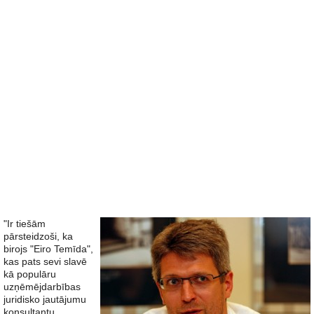
"Ir tiešām
pārsteidzoši, ka
birojs "Eiro Temīda",
kas pats sevi slavē
kā populāru
uzņēmējdarbības
juridisko jautājumu
konsultantu,