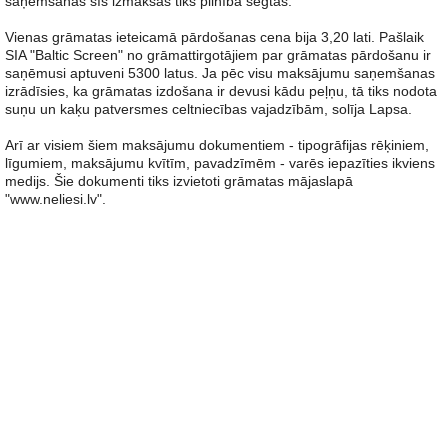
saņemšanas šīs izmaksas tiks pilnībā segtas.
Vienas grāmatas ieteicamā pārdošanas cena bija 3,20 lati. Pašlaik
SIA "Baltic Screen" no grāmattirgotājiem par grāmatas pārdošanu ir
saņēmusi aptuveni 5300 latus. Ja pēc visu maksājumu saņemšanas
izrādīsies, ka grāmatas izdošana ir devusi kādu peļņu, tā tiks nodota
suņu un kaķu patversmes celtniecības vajadzībām, solīja Lapsa.
Arī ar visiem šiem maksājumu dokumentiem - tipogrāfijas rēķiniem,
līgumiem, maksājumu kvītīm, pavadzīmēm - varēs iepazīties ikviens
medijs. Šie dokumenti tiks izvietoti grāmatas mājaslapā
"www.neliesi.lv".