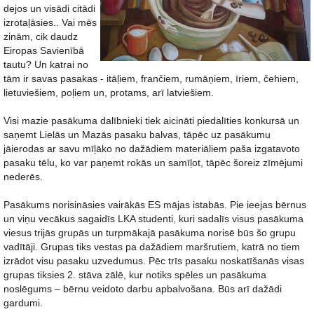
dejos un visādi citādi
izrotaļāsies.. Vai mēs
zinām, cik daudz
Eiropas Savienībā
tautu? Un katrai no
tām ir savas pasakas - itāļiem, frančiem, rumāņiem, īriem, čehiem,
lietuviešiem, poļiem un, protams, arī latviešiem.
Visi mazie pasākuma dalībnieki tiek aicināti piedalīties konkursā un
saņemt Lielās un Mazās pasaku balvas, tāpēc uz pasākumu
jāierodas ar savu mīļāko no dažādiem materiāliem paša izgatavoto
pasaku tēlu, ko var paņemt rokās un samīļot, tāpēc šoreiz zīmējumi
nederēs.
Pasākums norisināsies vairākās ES mājas istabās. Pie ieejas bērnus
un viņu vecākus sagaidīs LKA studenti, kuri sadalīs visus pasākuma
viesus trijās grupās un turpmākajā pasākuma norisē būs šo grupu
vadītāji. Grupas tiks vestas pa dažādiem maršrutiem, katrā no tiem
izrādot visu pasaku uzvedumus. Pēc trīs pasaku noskatīšanās visas
grupas tiksies 2. stāva zālē, kur notiks spēles un pasākuma
noslēgums – bērnu veidoto darbu apbalvošana. Būs arī dažādi
gardumi.