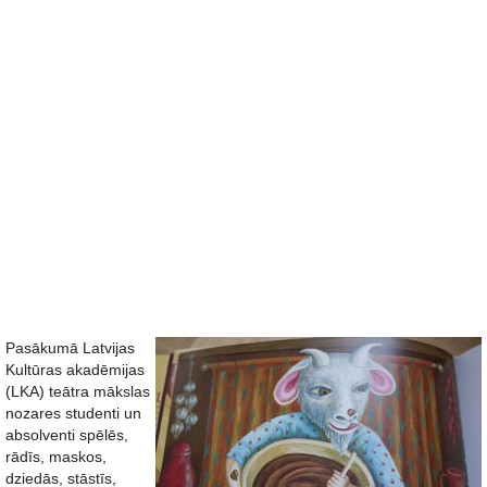
Pasākumā Latvijas
Kultūras akadēmijas
(LKA) teātra mākslas
nozares studenti un
absolventi spēlēs,
rādīs, maskos,
dziedās, stāstīs,