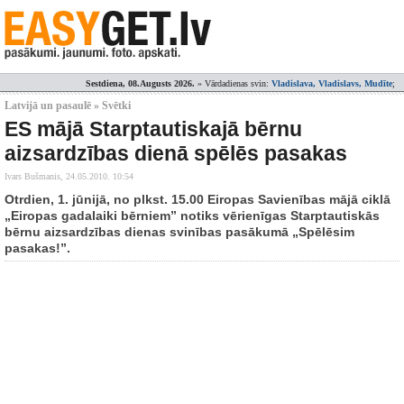
Sestdiena, 08.Augusts 2026.
» Vārdadienas svin:
Vladislava, Vladislavs, Mudīte
;
Latvijā un pasaulē » Svētki
ES mājā Starptautiskajā bērnu
aizsardzības dienā spēlēs pasakas
Ivars Bušmanis,
24.05.2010. 10:54
Otrdien, 1. jūnijā, no plkst. 15.00 Eiropas Savienības mājā ciklā
„Eiropas gadalaiki bērniem” notiks vērienīgas Starptautiskās
bērnu aizsardzības dienas svinības pasākumā „Spēlēsim
pasakas!”.