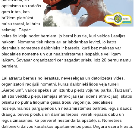
optimisms un radošs
gars ir tas, kas
brīžiem pietrūkst
mūsu tautai, lai būtu
sekmīgi. Tāpēc
vēlas šo ideju nodot bērniem, jo bērni būs tie, kuri veidos Latvijas
nākotni. Nometne tiek rīkota arī ar labdarības ievirzi, jo katrs
desmitais nometnes dalībnieks ir bārenis, kurš bez maksas var
piedalīties nometnē un gūt neaizmirstamus iespaidus vēl ilgam
laikam. Šovasar organizatori cer sagādāt prieku līdz 20 bērnu namu
bērniem.
Lai atrautu bērnus no ierastās, neveselīgās un datorizētās vides,
organizatori radījuši nometni, kuras dalībnieki lidos vēja tunelī
„Aerodium”, vairos spēkus un izturību piedzīvojumu parkā „Tarzāns”,
attīstīs veiklību piepūšamajās atrakcijās (arī ūdens atrakcijās), skatīs
pilsētu no putna lidojuma gaisa trošu vagoniņā, piedalīsies
noslēpumainos pārgājienos un neaizmirstamās ballītēs, iegūs daudz
draugu, būvēs plostus un darinās tērpus, vairāk iepazīs dabu un
iegūs zināšanas, kā pārvarēt nestandarta apstākļus. Nometnes
dalībnieki dzīvos karaliskos apartamentos pašā Ungura ezera krastā.