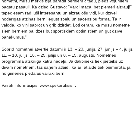
nometni, mūsu mērķis bija parādīt bērniem citādu, piedzīvojumiem
bagātu pasauli. Kā dzied Gustavo: "Vārdi māca, bet piemēri aizrauj!"
tāpēc esam radījuši interesantu un aizraujošu vidi, kur dzīvei
noderīgas atziņas bērni iegūst spēļu un sacensību formā. Tā ir
valoda, ko viņi saprot un grib dzirdēt. Ļoti ceram, ka mūsu nometne
šiem bērniem palīdzēs būt sportiskiem optimistiem un gūt dzīvē
panākumus."
Šobrīd nometnei atvērtie datumi ir 13. – 20. jūnijs, 27. jūnijs – 4. jūlijs,
11. – 18. jūlijs, 18. – 25. jūlijs un 8. – 15. augusts. Nometnes
programma atšķirīga katru nedēļu. Ja dalībnieks tiek pieteiks uz
divām nometnēm, tas saņem atlaidi, kā arī atlaide tiek piemērota, ja
no ģimenes piedalās vairāki bērni.
Vairāk informācijas: www.spekaruksis.lv