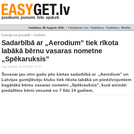
Sestdiena, 08.Augusts 2026.
» Vārdadienas svin:
Vladislava, Vladislavs, Mudīte
;
Latvijā un pasaulē » Sadzīve
Sadarbībā ar „Aerodium” tiek rīkota
labākā bērnu vasaras nometne
„Spēkaruksis”
Līga Gablika,
26.05.2010. 13:12
Šovasar jau otro gadu pēc kārtas sadarbībā ar „Aerodium” un
Latvijas gumijlēcēju klubu tiek rīkota labākā un piedzīvojumiem
bagātākā bērnu vasaras nometni „Spēkrauksis”, kurā aicināti
piedalīties bērni vecumā no 7 līdz 14 gadiem.