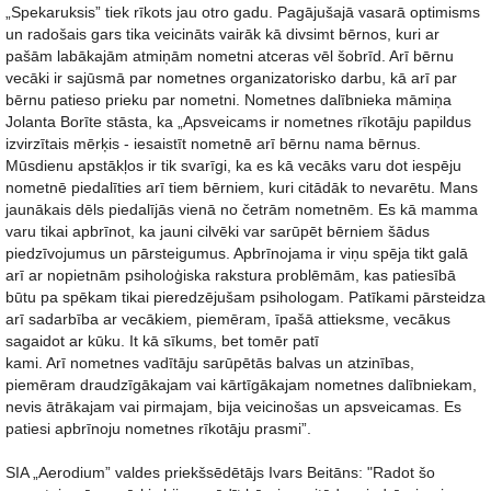
„Spekaruksis” tiek rīkots jau otro gadu. Pagājušajā vasarā optimisms
un radošais gars tika veicināts vairāk kā divsimt bērnos, kuri ar
pašām labākajām atmiņām nometni atceras vēl šobrīd. Arī bērnu
vecāki ir sajūsmā par nometnes organizatorisko darbu, kā arī par
bērnu patieso prieku par nometni. Nometnes dalībnieka māmiņa
Jolanta Borīte stāsta, ka „Apsveicams ir nometnes rīkotāju papildus
izvirzītais mērķis - iesaistīt nometnē arī bērnu nama bērnus.
Mūsdienu apstākļos ir tik svarīgi, ka es kā vecāks varu dot iespēju
nometnē piedalīties arī tiem bērniem, kuri citādāk to nevarētu. Mans
jaunākais dēls piedalījās vienā no četrām nometnēm. Es kā mamma
varu tikai apbrīnot, ka jauni cilvēki var sarūpēt bērniem šādus
piedzīvojumus un pārsteigumus. Apbrīnojama ir viņu spēja tikt galā
arī ar nopietnām psiholoģiska rakstura problēmām, kas patiesībā
būtu pa spēkam tikai pieredzējušam psihologam. Patīkami pārsteidza
arī sadarbība ar vecākiem, piemēram, īpašā attieksme, vecākus
sagaidot ar kūku. It kā sīkums, bet tomēr patī
kami. Arī nometnes vadītāju sarūpētās balvas un atzinības,
piemēram draudzīgākajam vai kārtīgākajam nometnes dalībniekam,
nevis ātrākajam vai pirmajam, bija veicinošas un apsveicamas. Es
patiesi apbrīnoju nometnes rīkotāju prasmi”.
SIA „Aerodium” valdes priekšsēdētājs Ivars Beitāns: "Radot šo