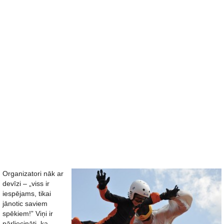
Organizatori nāk ar
devīzi – „viss ir
iespējams, tikai
jānotic saviem
spēkiem!” Viņi ir
pārliecināti, ka