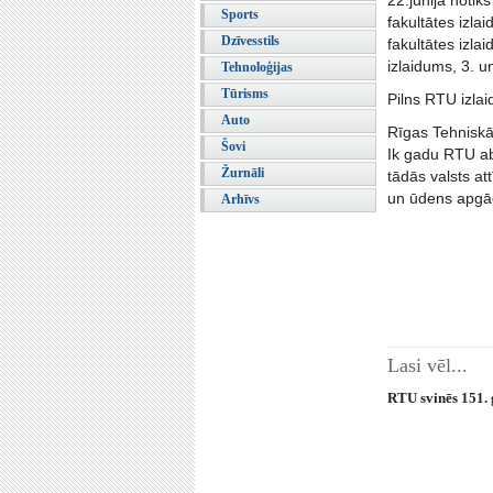
22.jūnijā notiks
Sports
fakultātes izla
Dzīvesstils
fakultātes izlai
izlaidums, 3. u
Tehnoloģijas
Tūrisms
Pilns RTU izla
Auto
Rīgas Tehniskā
Šovi
Ik gadu RTU abs
Žurnāli
tādās valsts at
un ūdens apgāde
Arhīvs
Lasi vēl...
RTU svinēs 151.