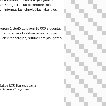
 Materiālzinātnes un lietišķās ķīmijas
ā arī Enerģētikas un elektrotehnikas
s un informācijas tehnoloģijas fakultātes
rā kopumā studē aptuveni 16 000 studentu.
 ar inženiera kvalifikāciju un darbojas
a; elektroenerģijas, siltumenerģijas, gāzes
Dalību RTU Karjeras dienā
pieteikuši 67 uzņēmumi