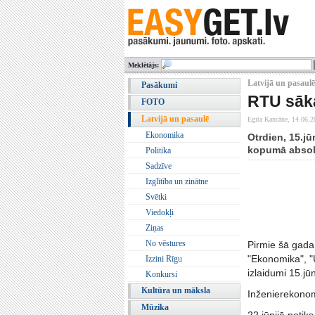
Meklētājs:
Latvijā un pasaulē 
Pasākumi
RTU sāka
FOTO
Latvijā un pasaulē
Egita Kancāne,
14.06.2
Ekonomika
Otrdien, 15.jū
kopumā absolv
Politika
Sadzīve
Izglītība un zinātne
Svētki
Viedokļi
Ziņas
No vēstures
Pirmie šā gada
"Ekonomika", "
Izzini Rīgu
izlaidumi 15.jūn
Konkursi
Kultūra un māksla
Inženierekonomi
Mūzika