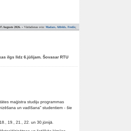
07.Augusts 2026.
» Vārdadienas svin:
Madars, Alfrēds, Fredis
;
kas ilgs līdz 6.jūlijam. Šovasar RTU
ltātes maģistra studiju programmas
izēšana un vadīšana" studentiem - šie
, 19., 21., 22. un 30.jūnijā.