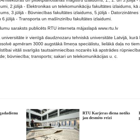
 Arhitektūras un pilsētplānošanas maģistru izlaidums, 1., 2. un 3.jūlijā -
idumi, 2.jūlijā - Elektronikas un telekomunikāciju fakultātes izlaidums, k
dums, 3.jūlijā - Būvniecības fakultātes izlaidums, 5.jūlijā - Datorzinātne
n 6.jūlijā - Transporta un mašīnzinību fakultātes izlaidumi.
idumu saraksts publicēts RTU interneta mājaslapā www.rtu.lv
 universitāte ir vienīgā daudznozaru tehniskā universitāte Latvijā, ku
olvē apmēram 3000 augstākā līmeņa speciālistu, lielākā daļa no tiem ir
tīstībai vitāli svarīgās tautsaimniecības nozarēs kā apstrādes rūpniecīb
; būvniecība; transports; sakari un telekomunikācijas u. c.
 gadadienu
RTU Karjeras diena notiks
jau desmito reizi