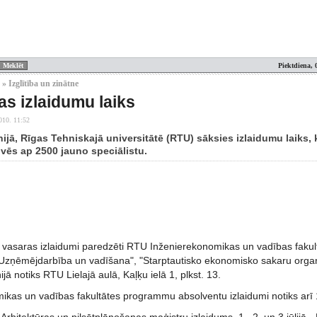
Piektdiena, 
» Izglītība un zinātne
s izlaidumu laiks
010. 11:52
nijā, Rīgas Tehniskajā universitātē (RTU) sāksies izlaidumu laiks, 
ēs ap 2500 jauno speciālistu.
 vasaras izlaidumi paredzēti RTU Inženierekonomikas un vadības faku
Uzņēmējdarbība un vadīšana", "Starptautisko ekonomisko sakaru organ
ijā notiks RTU Lielajā aulā, Kaļķu ielā 1, plkst. 13.
kas un vadības fakultātes programmu absolventu izlaidumi notiks arī 18.