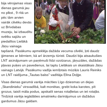
bija vērojamas visas
dienas garumā jau
no plkst., 9 rītā un
pēc tām arvien
vairāk cilvēku devās
uz Brīvdabas
muzeju, lai izbaudītu
svētku sajūtu un
piedalītos Lielākā
Jāņu vainaga
tapšanā. Pasākumu apmeklēja dažāda vecuma cilvēki, ļoti daudz
ģimenes ar bērniem, kā arī ārzemju tūristi. Daudzi bija atsaukušies
LNT aicinājumam un paņēmuši līdzi ozolzarus, jāņuzāles, dažādas
pļavas puķes un pavedienus, lai taptu Lielākais un skaistākais Jāņu
vainags Latvijā. Pasākumu vadīja iemīļotais mūziķis Lauris Reiniks
un LNT raidījuma „Tautas balss" vadītāja Elīna Doļģe.
Visas dienas garumā varēja mācīties Līgo dziesmas un dejas
„Skandinieku" virsvadībā, kalt monētas, grebt koka karotes, pīt
grozus, taisīt māla podus, apskatīt senas rotaļlietas un iet rotaļās.
Tirdziņā varēja iegādāties amatnieku darinājumus un dažādus
gardumus Jāņu galdam.