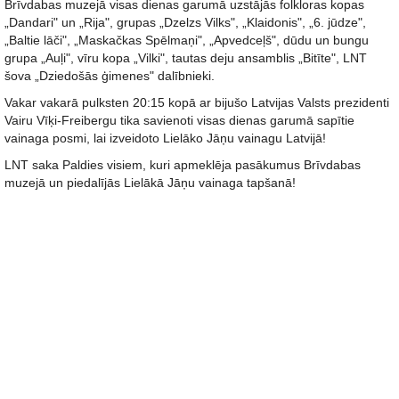
Brīvdabas muzejā visas dienas garumā uzstājās folkloras kopas
„Dandari" un „Rija", grupas „Dzelzs Vilks", „Klaidonis", „6. jūdze",
„Baltie lāči", „Maskačkas Spēlmaņi", „Apvedceļš", dūdu un bungu
grupa „Auļi", vīru kopa „Vilki", tautas deju ansamblis „Bitīte", LNT
šova „Dziedošās ģimenes" dalībnieki.
Vakar vakarā pulksten 20:15 kopā ar bijušo Latvijas Valsts prezidenti
Vairu Vīķi-Freibergu tika savienoti visas dienas garumā sapītie
vainaga posmi, lai izveidoto Lielāko Jāņu vainagu Latvijā!
LNT saka Paldies visiem, kuri apmeklēja pasākumus Brīvdabas
muzejā un piedalījās Lielākā Jāņu vainaga tapšanā!