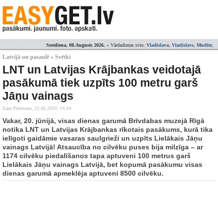
Sestdiena, 08.Augusts 2026.
» Vārdadienas svin:
Vladislava, Vladislavs, Mudīte
;
Latvijā un pasaulē » Svētki
LNT un Latvijas Krājbankas veidotajā
pasākumā tiek uzpīts 100 metru garš
Jāņu vainags
Zane Pētersone,
21.06.2010. 14:34
Vakar, 20. jūnijā, visas dienas garumā Brīvdabas muzejā Rīgā
notika LNT un Latvijas Krājbankas rīkotais pasākums, kurā tika
ielīgoti gaidāmie vasaras saulgrieži un uzpīts Lielākais Jāņu
vainags Latvijā! Atsaucība no cilvēku puses bija milzīga – ar
1174 cilvēku piedalīšanos tapa aptuveni 100 metrus garš
Lielākais Jāņu vainags Latvijā, bet kopumā pasākumu visas
dienas garumā apmeklēja aptuveni 8500 cilvēku.