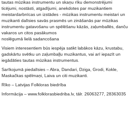
tautas mūzikas instrumentu un skaņu rīku demonstrējumi
ticējumi, nostāsti, atgadījumi, anekdotes par muzikantiem
meistardarbnīcas un izstādes - mūzikas instrumentu meistari un
muzikanti dalīsies savās prasmēs un zināšanās par mūzikas
instrumentu gatavošanu un spēlēšanu kāzās, zaļumballēs, danču
vakaros un citos pasākumos
noslēgumā lielā sadancošana
Visiem interesentiem būs iespēja satikt labākos kāzu, krustabu,
gadskārtu svētku un zaļumbaļļu muzikantus, vai arī iepazīt un
iegādāties tautas mūzikas instrumentus.
Sarīkojumā piedalīsies – Abra, Dandari, Dziga, Grodi, Kokle,
Maskačkas spēlmaņi, Laiva un citi muzikanti.
Rīko – Latvijas Folkloras biedrība
Informācija – www.folklorasbiedriba.lv, tālr. 26063277, 28363035