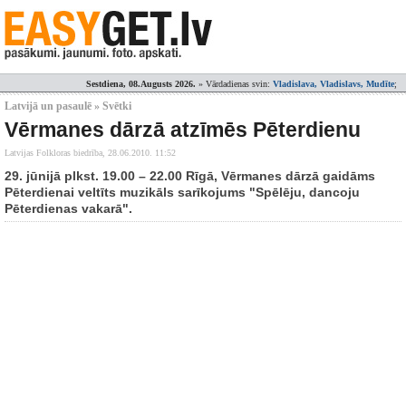
Sestdiena, 08.Augusts 2026.
» Vārdadienas svin:
Vladislava, Vladislavs, Mudīte
;
Latvijā un pasaulē » Svētki
Vērmanes dārzā atzīmēs Pēterdienu
Latvijas Folkloras biedrība,
28.06.2010. 11:52
29. jūnijā plkst. 19.00 – 22.00 Rīgā, Vērmanes dārzā gaidāms
Pēterdienai veltīts muzikāls sarīkojums "Spēlēju, dancoju
Pēterdienas vakarā".