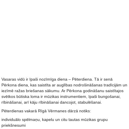
Vasaras vidū ir īpaši nozīmīga diena – Pēterdiena. Tā ir senā
Pērkona diena, kas saistīta ar auglības nodrošināšanas tradīcijām un
iezīmē ražas briešanas sākumu. Ar Pērkona godināšanu saistītajos
svētkos būtiska loma ir mūzikas instrumentiem, īpaši bungošanai,
rībināšanai, arī kāju rībināšanai dancojot, stabulēšanai.
Pēterdienas vakarā Rīgā Vērmanes dārzā notiks:
individuālo spēlmaņu, kapelu un citu tautas mūzikas grupu
priekšnesumi