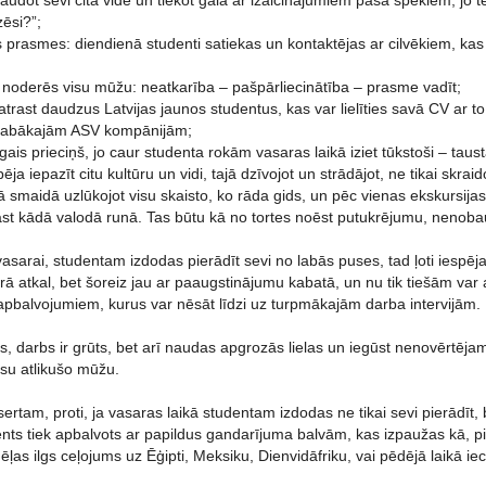
baudot sevi citā vidē un tiekot galā ar izaicinājumiem paša spēkiem, jo 
ēsi?”;
 prasmes: diendienā studenti satiekas un kontaktējas ar cilvēkiem, kas
 noderēs visu mūžu: neatkarība – pašpārliecinātība – prasme vadīt;
 atrast daudzus Latvijas jaunos studentus, kas var lielīties savā CV ar to
labākajām ASV kompānijām;
īgais prieciņš, jo caur studenta rokām vasaras laikā iziet tūkstoši – taus
ēja iepazīt citu kultūru un vidi, tajā dzīvojot un strādājot, ne tikai skra
ā smaidā uzlūkojot visu skaisto, ko rāda gids, un pēc vienas ekskursijas 
ast kādā valodā runā. Tas būtu kā no tortes noēst putukrējumu, nenobau
vasarai, studentam izdodas pierādīt sevi no labās puses, tad ļoti iesp
 atkal, bet šoreiz jau ar paaugstinājumu kabatā, un nu tik tiešām var 
apbalvojumiem, kurus var nēsāt līdzi uz turpmākajām darba intervijām.
īts, darbs ir grūts, bet arī naudas apgrozās lielas un iegūst nenovērtēja
visu atlikušo mūžu.
sertam, proti, ja vasaras laikā studentam izdodas ne tikai sevi pierādīt, b
nts tiek apbalvots ar papildus gandarījuma balvām, kas izpaužas kā, pi
as ilgs ceļojums uz Ēģipti, Meksiku, Dienvidāfriku, vai pēdējā laikā iecie