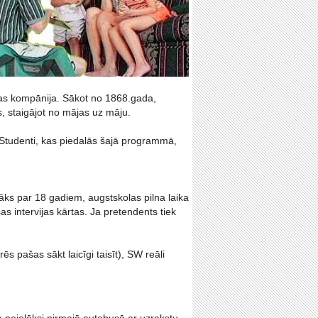
bas kompānija. Sākot no 1868.gada,
s, staigājot no mājas uz māju.
Studenti, kas piedalās šajā programmā,
ecāks par 18 gadiem, augstskolas pilna laika
s intervijas kārtas. Ja pretendents tiek
s pašas sākt laicīgi taisīt), SW reāli