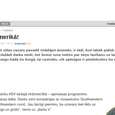
Svētdi
 » Sadzīve
merikā!
.2007. 08:25
|
komentāri
(12)
uri vēlas vasaru pavadīt strādājot ārzemēs, ir tādi, kuri labāk pali
ī dažādi darba veidi, bet šoreiz runa nebūs par sēņu lasīšanu uz lai
psargu kādā īru krogā, lai uzzinātu, cik spēcīgas ir piedzērušos īru 
arbu ASV tiešajā tirdzniecībā – apmaiņas programmu
saras laikā. Darbs zem kompānijas ar nosaukumu Southwestern
western.com). Jau laicīgi pieminu, ka uzsvars tiek likts uz
gs un grūts”, nevis uz „darbs ir”.