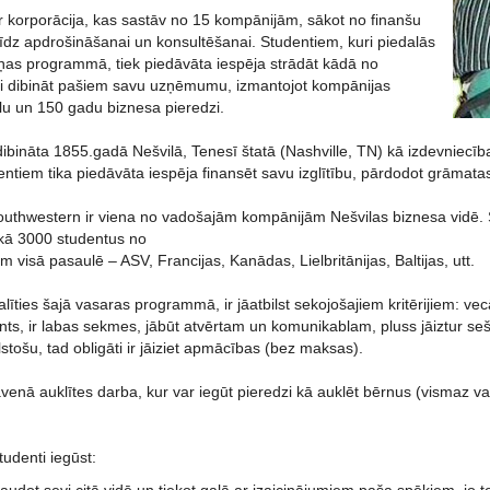
r korporācija, kas sastāv no 15 kompānijām, sākot no finanšu
līdz apdrošināšanai un konsultēšanai. Studentiem, kuri piedalās
as programmā, tiek piedāvāta iespēja strādāt kādā no
i dibināt pašiem savu uzņēmumu, izmantojot kompānijas
ālu un 150 gadu biznesa pieredzi.
ibināta 1855.gadā Nešvilā, Tenesī štatā (Nashville, TN) kā izdevniecī
ntiem tika piedāvāta iespēja finansēt savu izglītību, pārdodot grāmata
outhwestern ir viena no vadošajām kompānijām Nešvilas biznesa vidē. 
 kā 3000 studentus no
 visā pasaulē – ASV, Francijas, Kanādas, Lielbritānijas, Baltijas, utt.
alīties šajā vasaras programmā, ir jāatbilst sekojošajiem kritērijiem: v
nts, ir labas sekmes, jābūt atvērtam un komunikablam, pluss jāiztur seša
ilstošu, tad obligāti ir jāiziet apmācības (bez maksas).
avenā auklītes darba, kur var iegūt pieredzi kā auklēt bērnus (vismaz varē
tudenti iegūst: