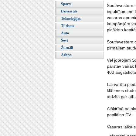
Sports
Southwestern i
Dzīvesstils
ieguldījumiem 
vasaras apmaiņ
Tehnoloģijas
kompānijām va
Tūrisms
piešķirto kapit
Auto
Šovi
Southwestern d
Žurnāli
pirmajiem stude
Arhīvs
Vēl joprojām S
pārstāv vairāk
400 augstskolām
Lai varētu pied
klātienes stude
atdzīts par atb
Atšķirībā no sl
papildina CV.
Vasaras laikā s