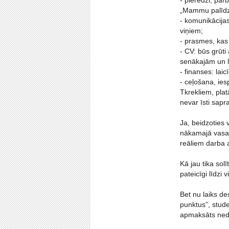
- pieredzi, pār
„Mammu palīdz
- komunikācijas
viņiem;
- prasmes, kas
- CV: būs grūti
senākajām un 
- finanses: laic
- ceļošana, iesp
Tkrekliem, plat
nevar īsti sapr
Ja, beidzoties 
nākamajā vasarā
reāliem darba 
Kā jau tika sol
pateicīgi līdzi 
Bet nu laiks de
punktus”, stude
apmaksāts nedēļ