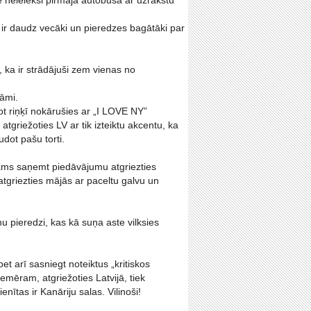
te neielēksi pirmajā autobusā ar uzrakstu
 ir daudz vecāki un pieredzes bagātāki par
, ka ir strādājuši zem vienas no
tāmi.
idot riņķī nokārušies ar „I LOVE NY”
atgriežoties LV ar tik izteiktu akcentu, ka
dot pašu torti.
ējams saņemt piedāvājumu atgriezties
atgriezties mājās ar paceltu galvu un
mu pieredzi, kas kā suņa aste vilksies
et arī sasniegt noteiktus „kritiskos
emēram, atgriežoties Latvijā, tiek
nītas ir Kanāriju salas. Vilinoši!