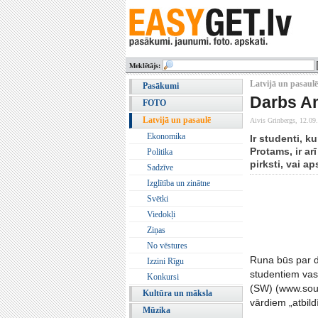
Meklētājs:
Latvijā un pasaulē
Pasākumi
Darbs A
FOTO
Latvijā un pasaulē
Aivis Grinbergs,
12.09
Ekonomika
Ir studenti, k
Protams, ir ar
Politika
pirksti, vai a
Sadzīve
Izglītība un zinātne
Svētki
Viedokļi
Ziņas
No vēstures
Runa būs par d
Izzini Rīgu
studentiem va
Konkursi
(SW) (www.south
Kultūra un māksla
vārdiem „atbildī
Mūzika