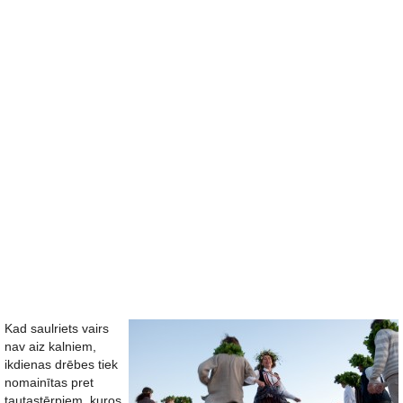
Kad saulriets vairs
nav aiz kalniem,
ikdienas drēbes tiek
nomainītas pret
tautastērpiem, kuros