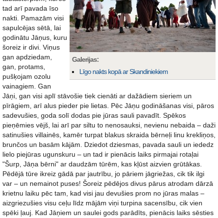
tad arī pavada īso
nakti. Pamazām visi
sapulcējas sētā, lai
godinātu Jāņus, kuru
šoreiz ir divi. Viņus
gan apdziedam,
Galerijas:
gan, protams,
Līgo nakts kopā ar Skandiniekiem
pušķojam ozolu
vainagiem. Gan
Jāņi, gan visi aplī stāvošie tiek cienāti ar dažādiem sieriem un
pīrāgiem, arī alus pieder pie lietas. Pēc Jāņu godināšanas visi, pāros
sadevušies, goda solī dodas pie jūras sauli pavadīt. Spēkos
pieņēmies vējš, lai arī par siltu to nenosauksi, nevienu nebaida – daži
satinušies villainēs, kamēr turpat blakus skraida bērneļi linu krekliņos,
brunčos un basām kājām. Dziedot dziesmas, pavada sauli un iededz
lielo piejūras ugunskuru – un tad ir pienācis laiks pirmajai rotaļai
"Šurp, Jāņa bērni" ar daudzām tūrēm, kas kļūst aizvien grūtākas.
Pēdējā tūre ikreiz gādā par jautrību, jo pāriem jāgriežas, cik tik ilgi
var – un nemainot puses! Šoreiz pēdējos divus pārus atrodam dārzā
krietnu laiku pēc tam, kad visi jau devušies prom no jūras malas –
aizgriezušies visu ceļu līdz mājām viņi turpina sacensību, cik vien
spēki ļauj. Kad Jāņiem un saulei gods parādīts, pienācis laiks sēsties