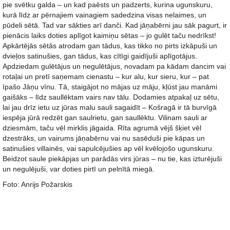
pie svētku galda – un kad paēsts un padzerts, kurina ugunskuru,
kurā līdz ar pērnajiem vainagiem sadedzina visas nelaimes, un
pūdeli sētā. Tad var sākties arī danči. Kad jāņabērni jau sāk pagurt, ir
pienācis laiks doties aplīgot kaimiņu sētas – jo gulēt taču nedrīkst!
Apkārtējās sētās atrodam gan tādus, kas tikko no pirts izkāpuši un
dvieļos satinušies, gan tādus, kas cītīgi gaidījuši aplīgotājus.
Apdziedam gulētājus un negulētājus, novadam pa kādam dancim vai
rotaļai un pretī saņemam cienastu – kur alu, kur sieru, kur – pat
īpašo Jāņu vīnu. Tā, staigājot no mājas uz māju, kļūst jau manāmi
gaišāks – līdz saullēktam vairs nav tālu. Dodamies atpakaļ uz sētu,
lai jau drīz ietu uz jūras malu sauli sagaidīt – Košragā ir tā burvīgā
iespēja jūrā redzēt gan saulrietu, gan saullēktu. Vilinam sauli ar
dziesmām, taču vēl mirklis jāgaida. Rīta agrumā vējš šķiet vēl
dzestrāks, un vairums jāņabērnu vai nu sasēduši pie kāpas un
satinušies villainēs, vai sapulcējušies ap vēl kvēlojošo ugunskuru.
Beidzot saule piekāpjas un parādās virs jūras – nu tie, kas izturējuši
un negulējuši, var doties pirtī un pelnītā miegā.
Foto: Anrijs Požarskis