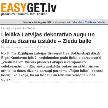
Sestdiena, 08.Augusts 2026.
» Vārdadienas svin:
Vladislava, Vladislavs, Mudīte
;
Latvijā un pasaulē » Svētki
Lielākā Latvijas dekoratīvo augu un
dārza dizaina izstāde – Ziedu balle
Latvijas Universitātes Preses centrs,
05.07.2010. 11:18
No 8. līdz 11.jūlijam Latvijas Universitātes Botāniskajā dārzā
Rīgā, Kandavas ielā 2, norisināsies gada lielākie dārza svētki
„Ziedu balle". Viesus priecēs Latvijas ievērojamāko
selekcionāru un dārznieku audzētās puķes un stādi, ainavu
arhitektu dārza dizaina paraugi par tēmu „Tējas laiks", bonsai
kociņu kolekcija, kā arī floristu un tēlnieku veidotie vides
objekti.