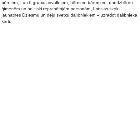
bērniem, I un II grupas invalīdiem, bērniem bāreņiem, daudzbērnu
ģimenēm un politiski represētajām personām, Latvijas skolu
jaunatnes Dziesmu un deju svētku dalībniekiem – uzrādot dalībnieka
karti.