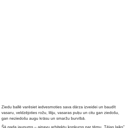
Ziedu ballē varēsiet iedvesmoties sava dārza izveidei un baudīt
vasaru, veldzējoties rožu, liliju, vasaras puķu un citu gan ziedošu,
gan neziedošu augu krāsu un smaržu burvībā.
Šā gada jaunums – ainavu arhitektu konkurss par tēmu „Tējas laiks".