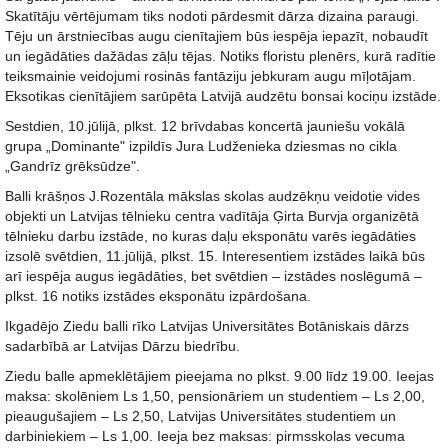
Skatītāju vērtējumam tiks nodoti pārdesmit dārza dizaina paraugi.
Tēju un ārstniecības augu cienītajiem būs iespēja iepazīt, nobaudīt
un iegādāties dažādas zāļu tējas. Notiks floristu plenērs, kurā radītie
teiksmainie veidojumi rosinās fantāziju jebkuram augu mīļotājam.
Eksotikas cienītājiem sarūpēta Latvijā audzētu bonsai kociņu izstāde.
Sestdien, 10.jūlijā, plkst. 12 brīvdabas koncertā jauniešu vokālā
grupa „Dominante" izpildīs Jura Ludženieka dziesmas no cikla
„Gandrīz grēksūdze".
Balli krāšņos J.Rozentāla mākslas skolas audzēkņu veidotie vides
objekti un Latvijas tēlnieku centra vadītāja Ģirta Burvja organizētā
tēlnieku darbu izstāde, no kuras daļu eksponātu varēs iegādāties
izsolē svētdien, 11.jūlijā, plkst. 15. Interesentiem izstādes laikā būs
arī iespēja augus iegādāties, bet svētdien – izstādes noslēgumā –
plkst. 16 notiks izstādes eksponātu izpārdošana.
Ikgadējo Ziedu balli rīko Latvijas Universitātes Botāniskais dārzs
sadarbībā ar Latvijas Dārzu biedrību.
Ziedu balle apmeklētājiem pieejama no plkst. 9.00 līdz 19.00. Ieejas
maksa: skolēniem Ls 1,50, pensionāriem un studentiem – Ls 2,00,
pieaugušajiem – Ls 2,50, Latvijas Universitātes studentiem un
darbiniekiem – Ls 1,00. Ieeja bez maksas: pirmsskolas vecuma