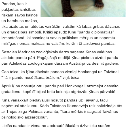
Pandas, kas ir
pakļautas iznīcības
riskam savos kalnos
un bambusa mežos,
tika aizdotas un atdotas vairākām valstīm kā labas gribas dāvanas
un draudzības simboli. Kritiķi apsūdz Ķīnu "pandu diplomātijas"
izmantošanā, lai sasniegtu savus politiskos mērķus un saņemtu
milzīgas nomas maksas no valstīm, kurām tā aizdevusi pandas.
Sestdien Madrides zooloģiskais dārzs saņēma Ķīnas valdības
aizdoto pandu pāri. Pagājušajā nedēļā Ķīna piekrita aizdot pandu
pāri Adelaidas zooloģiskajam dārzam Austrālijā uz desmit gadiem.
Cao teica, ka Ķīna dāvinās pandas vienīgi Honkongai un Taivānai.
"Tā ir pandu nosūtīšana brāļiem," viņš teica.
Aprīlī Ķīna nosūtīja otru pandu pāri Honkongai, atzīmējot desmito
gadadienu, kopš šī bijusī britu kolonija atgriezās Ķīnas pārvaldē.
Ķīna vairākkārt piedāvājusi nosūtīt pandas uz Taivānu, taču
saņēmusi atteikumu. Kāds Taivānas likumdevējs reiz salīdzināja tās
ar Trojas zirga Pekinas variantu, "kura mērķis ir sagraut Taivānas
psiholoģisko aizsardzību".
Lielās pandas ir viena no apdraudētākajām dzīvnieku sugām