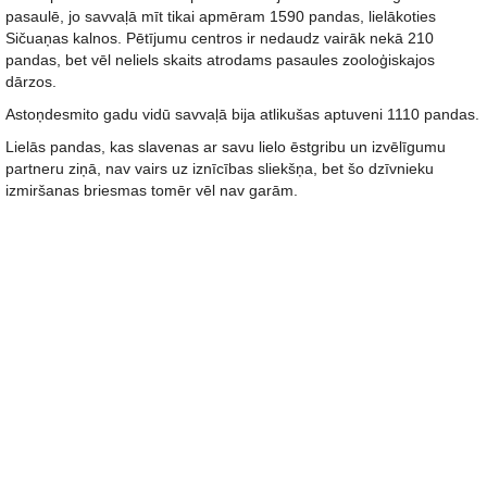
pasaulē, jo savvaļā mīt tikai apmēram 1590 pandas, lielākoties
Sičuaņas kalnos. Pētījumu centros ir nedaudz vairāk nekā 210
pandas, bet vēl neliels skaits atrodams pasaules zooloģiskajos
dārzos.
Astoņdesmito gadu vidū savvaļā bija atlikušas aptuveni 1110 pandas.
Lielās pandas, kas slavenas ar savu lielo ēstgribu un izvēlīgumu
partneru ziņā, nav vairs uz iznīcības sliekšņa, bet šo dzīvnieku
izmiršanas briesmas tomēr vēl nav garām.