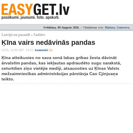
Svētdiena, 09.Augusts 2026.
» Vārdadienas svin:
Madara, Genoveva
;
Latvijā un pasaulē » Sadzīve
Ķīna vairs nedāvinās pandas
LETA,
13.09.2007. 14:13
|
komentāri
(1)
Ķīna atteikusies no sava senā labas gribas žesta dāvināt
ārvalstīm pandas, kas iekļautas apdraudēto sugu sarakstā,
ceturtdien ziņo vietējie mediji, atsaucoties uz Ķīnas Valsts
mežsaimniecības administrācijas pārstāvja Cao Cjinjuaņa
teikto.