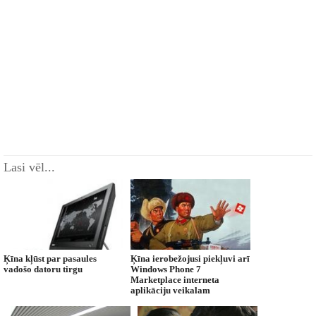
Lasi vēl...
Ķīna kļūst par pasaules
Ķīna ierobežojusi piekļuvi arī
vadošo datoru tirgu
Windows Phone 7
Marketplace interneta
aplikāciju veikalam