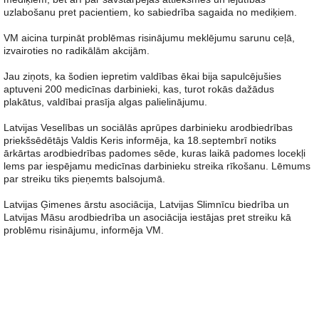
uzlabošanu pret pacientiem, ko sabiedrība sagaida no mediķiem.
VM aicina turpināt problēmas risinājumu meklējumu sarunu ceļā,
izvairoties no radikālām akcijām.
Jau ziņots, ka šodien iepretim valdības ēkai bija sapulcējušies
aptuveni 200 medicīnas darbinieki, kas, turot rokās dažādus
plakātus, valdībai prasīja algas palielinājumu.
Latvijas Veselības un sociālās aprūpes darbinieku arodbiedrības
priekšsēdētājs Valdis Keris informēja, ka 18.septembrī notiks
ārkārtas arodbiedrības padomes sēde, kuras laikā padomes locekļi
lems par iespējamu medicīnas darbinieku streika rīkošanu. Lēmums
par streiku tiks pieņemts balsojumā.
Latvijas Ģimenes ārstu asociācija, Latvijas Slimnīcu biedrība un
Latvijas Māsu arodbiedrība un asociācija iestājas pret streiku kā
problēmu risinājumu, informēja VM.