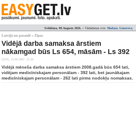
Svētdiena, 09.Augusts 2026.
» Vārdadienas svin:
Madara, Genoveva
;
Latvijā un pasaulē » Ziņas
Vidējā darba samaksa ārstiem
nākamgad būs Ls 654, māsām - Ls 392
LETA,
13.09.2007. 15:30
Vidējā mēneša darba samaksa ārstiem 2008.gadā būs 654 lati,
vidējam medicīniskajam personālam - 392 lati, bet jaunākajam
medicīniskajam personālam - 262 lati pirms nodokļu nomaksas.