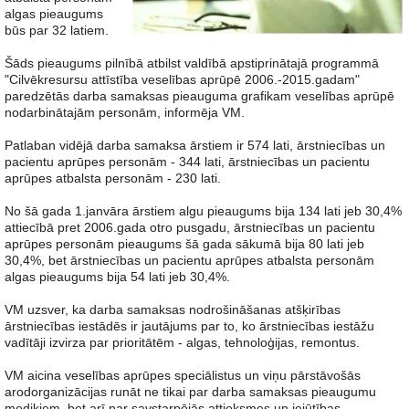
algas pieaugums
būs par 32 latiem.
Šāds pieaugums pilnībā atbilst valdībā apstiprinātajā programmā
"Cilvēkresursu attīstība veselības aprūpē 2006.-2015.gadam"
paredzētās darba samaksas pieauguma grafikam veselības aprūpē
nodarbinātajām personām, informēja VM.
Patlaban vidējā darba samaksa ārstiem ir 574 lati, ārstniecības un
pacientu aprūpes personām - 344 lati, ārstniecības un pacientu
aprūpes atbalsta personām - 230 lati.
No šā gada 1.janvāra ārstiem algu pieaugums bija 134 lati jeb 30,4%
attiecībā pret 2006.gada otro pusgadu, ārstniecības un pacientu
aprūpes personām pieaugums šā gada sākumā bija 80 lati jeb
30,4%, bet ārstniecības un pacientu aprūpes atbalsta personām
algas pieaugums bija 54 lati jeb 30,4%.
VM uzsver, ka darba samaksas nodrošināšanas atšķirības
ārstniecības iestādēs ir jautājums par to, ko ārstniecības iestāžu
vadītāji izvirza par prioritātēm - algas, tehnoloģijas, remontus.
VM aicina veselības aprūpes speciālistus un viņu pārstāvošās
arodorganizācijas runāt ne tikai par darba samaksas pieaugumu
mediķiem, bet arī par savstarpējās attieksmes un iejūtības