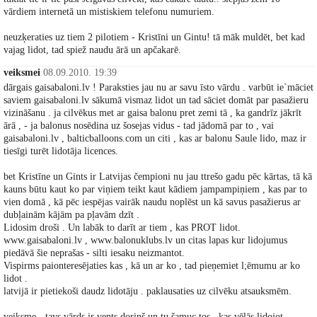
vārdiem internetā un mistiskiem telefonu numuriem.
neuzķeraties uz tiem 2 pilotiem - Kristīni un Gintu! tā māk muldēt, bet kad
vajag lidot, tad spiež naudu ārā un apčakarē.
veiksmei
08.09.2010. 19:39
dārgais gaisabaloni.lv ! Paraksties jau nu ar savu īsto vārdu . varbūt ie`māciet
saviem gaisabaloni.lv sākumā vismaz lidot un tad sāciet domāt par pasažieru
vizināšanu . ja cilvēkus met ar gaisa balonu pret zemi tā , ka gandrīz jākrīt
ārā , - ja balonus nosēdina uz šosejas vidus - tad jādomā par to , vai
gaisabaloni.lv , balticballoons.com un citi , kas ar balonu Saule lido, maz ir
tiesīgi turēt lidotāja licences.
bet Kristīne un Gints ir Latvijas čempioni nu jau ttrešo gadu pēc kārtas, tā kā
kauns būtu kaut ko par viņiem teikt kaut kādiem jampampiņiem , kas par to
vien domā , kā pēc iespējas vairāk naudu noplēst un kā savus pasažierus ar
dubļainām kājām pa pļavām dzīt .
Lidosim droši . Un labāk to darīt ar tiem , kas PROT lidot.
www.gaisabaloni.lv , www.balonuklubs.lv un citas lapas kur lidojumus
piedāvā šie neprašas - silti iesaku neizmantot.
Vispirms paionteresējaties kas , kā un ar ko , tad pieņemiet l;ēmumu ar ko
lidot .
latvijā ir pietiekoši daudz lidotāju . paklausaties uz cilvēku atsauksmēm.
veiksme - tavs vārds ir vents doriņš un tu šamuc tos , kas vēlās lidojot