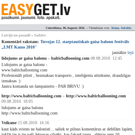
Ceturtdiena, 06.Augusts 2026.
» Vārdadienas svin:
Aisma, Askolds
;
Latvijā un pasaulē » Sadzīve
Komentāri rakstam:
Tuvojas 12. starptautiskais gaisa balonu festivāls
„LMT Kauss 2010"
jaunākie
lejā
lidojums ar gaisa balonu
»
balticballooning.com
08.08.2010. 12:45
Lidojums ar gaisa balonu -
www.balticballooning.com
Profesionāli piloti , bezmaksas transports , inteliģenta attieksme, draudzīgas
izmaksas :)
Jautra komanda un šampanietis - PAR BRīVU :)
http://www.balticballooning.com
»
http://www.balticballooning.com
09.08.2010. 18:05
lidojums ar gaisa balonu
http://www.balticballooning.com
Veiksme
15.08.2010. 16:16
kaut kāds sviests ne balonisti .. saliek te pilnus komentārus ar debīlām lapām,
tuklāt tie ir tie paši Jelgavas cilvēki, kas čakarē tautu.. slēpjas zem 10