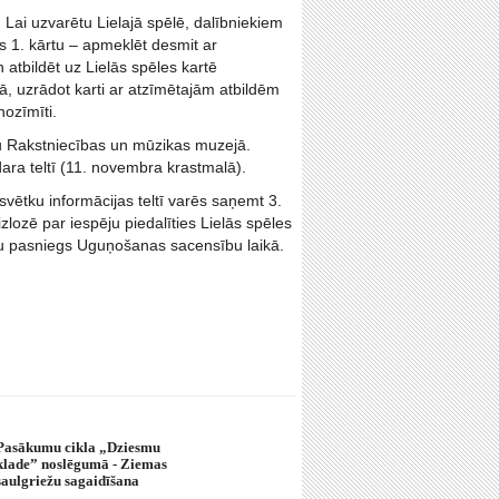
 Lai uzvarētu Lielajā spēlē, dalībniekiem
es 1. kārtu – apmeklēt desmit ar
atbildēt uz Lielās spēles kartē
tā, uzrādot karti ar atzīmētajām atbildēm
ozīmīti.
īnu Rakstniecības un mūzikas muzejā.
dara teltī (11. novembra krastmalā).
svētku informācijas teltī varēs saņemt 3.
izlozē par iespēju piedalīties Lielās spēles
alvu pasniegs Uguņošanas sacensību laikā.
Pasākumu cikla „Dziesmu
klade” noslēgumā - Ziemas
saulgriežu sagaidīšana