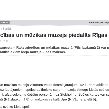
Sestdiena, 08.Augu
 » Svētki
cības un mūzikas muzejs piedalās Rīgas 
0. 16:10
. augustam Rakstniecības un mūzikas muzejā (Pils laukumā 2) var pi
 dalībniekiem ieeja muzejā – bez maksas.
n mūzikas muzeja viktorīnu veido desmit jautājumi, uz kuriem atbildes va
ot uz jautājumiem, spēles dalībnieks saņem muzeja zīmogu Lielās spēles
– kruīza ceļojumu četrām personām uz Stokholmu. Spēles kartes var s
ā (Rātslaukumā 6) un mūzikas veikalā Upe (R.Vāgnera ielā 5).
s svētku Lielo spēli: