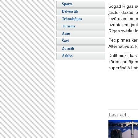
Sports
Šogad Rīgas svē
Dzīvesstils
jāiztur dažādi 
ievērojamiem mu
Tehnoloģijas
uzdotajiem jaut
Tūrisms
Rīgas svētku In
Auto
Pēc pirmās kārt
Šovi
Alternatīvs 2. 
Žurnāli
Dalībnieki, kas
Arhīvs
kārtas jautājum
superfinālā Lat
Lasi vēl...