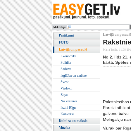
Meklētājs:
Latvijā un pasaulē
Pasākumi
Rakstnie
FOTO
Latvijā un pasaulē
Maija Treile,
11.08.201
Ekonomika
No 2. līdz 21
kārtā. Spēles
Politika
Sadzīve
Izglītība un zinātne
Svētki
Viedokļi
Ziņas
No vēstures
Rakstniecības u
Pareizi atbild
Izzini Rīgu
galveno balvu 
Konkursi
Melngalvju nam
Kultūra un māksla
Mūzika
Vairāk par Rīga