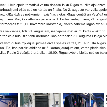
tku Lielā spēle tematiski veltīta dažādu laiku Rīgas muzikālajai dzīvei.
pārbaudījumi trijās spēles kārtās un finālā. No 2. augusta var veikt spēl
zikālās dzīves notikumiem saistītas vietas Rīgas centrā un Vecrīgā un 
ājumiem. Visi, kas atbildēs pareizi uz 1. kārtas jautājumiem, 21. augus
formācijas teltī (11. novembra krastmalā), varēs saņemt Rīgas svētku n
as veikšanas, līdz 21. augustam, iespējams iziet arī 2. kārtu – viktor
kārtas ceļš būs Dzērienu darbnīca, kas darbosies 21. augustā Lielajā Al
 veiksmīgi būs izpildījuši pirmās divas spēles kārtas, 21. augustā Rīgas 
us. Tie, kas pareizi atbildēs uz 3. kārtas jautājumiem, varēs piedalīties 
vijas Radio 2 tiešajā ēterā plkst. 19:00. Rīgas svētku Lielās spēles b