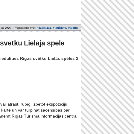
sts 2026.
» Vārdadienas svin:
Vladislava, Vladislavs, Mudīte
;
svētku Lielajā spēlē
edalīties Rīgas svētku Lielās spēles 2.
r atrast, rūpīgi izpētot ekspozīciju.
 kartē un var turpināt sacensības par
aņemt Rīgas Tūrisma informācijas centrā