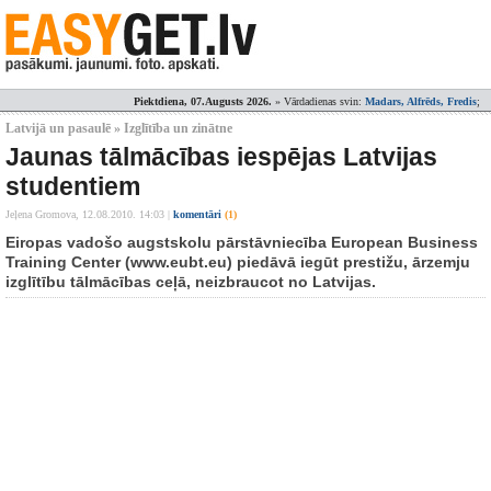
Piektdiena, 07.Augusts 2026.
» Vārdadienas svin:
Madars, Alfrēds, Fredis
;
Latvijā un pasaulē » Izglītība un zinātne
Jaunas tālmācības iespējas Latvijas
studentiem
Jeļena Gromova,
12.08.2010. 14:03
|
komentāri
(1)
Eiropas vadošo augstskolu pārstāvniecība European Business
Training Center (www.eubt.eu) piedāvā iegūt prestižu, ārzemju
izglītību tālmācības ceļā, neizbraucot no Latvijas.