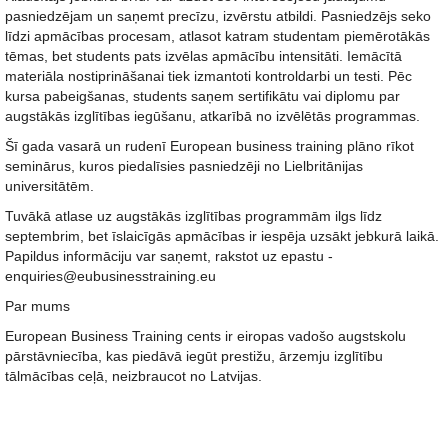
pasniedzējam un saņemt precīzu, izvērstu atbildi. Pasniedzējs seko
līdzi apmācības procesam, atlasot katram studentam piemērotākās
tēmas, bet students pats izvēlas apmācību intensitāti. Iemācītā
materiāla nostiprināšanai tiek izmantoti kontroldarbi un testi. Pēc
kursa pabeigšanas, students saņem sertifikātu vai diplomu par
augstākās izglītības iegūšanu, atkarībā no izvēlētās programmas.
Šī gada vasarā un rudenī European business training plāno rīkot
seminārus, kuros piedalīsies pasniedzēji no Lielbritānijas
universitātēm.
Tuvākā atlase uz augstākās izglītības programmām ilgs līdz
septembrim, bet īslaicīgās apmācības ir iespēja uzsākt jebkurā laikā.
Papildus informāciju var saņemt, rakstot uz epastu -
enquiries@eubusinesstraining.eu
Par mums
European Business Training cents ir eiropas vadošo augstskolu
pārstāvniecība, kas piedāvā iegūt prestižu, ārzemju izglītību
tālmācības ceļā, neizbraucot no Latvijas.