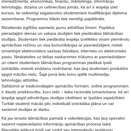
menedžmenta, ekonomikas, finanšu, mārketinga, informāciju
tehnoloģiju, dizaina un celtniecības jomās, kā arī ir iespēja iziet
kursus, lai veiksmīgi sagatavotos eksāmeniem kvalifikācijas diploma
saņemšanai. Programmu klāsts tiek nemitīgi papildināts.
Mūsdienās izglītība sasniedz jaunu attīstības līmeni. Papildus
pierastajām dienas un vakara studijām tiek piedāvātas tālmācības
studijas. Studentam tiek piedāvāta iespēja izvēlēties viņam piemērotu
apmācības režīmu un visa komunikācijas ar pasniedzējiem notiek
izmantojot elektroniskos saziņas līdzekļus, internetu un elektronisko
pastu. Neskatoties uz tiešas saskarsmes trūkumu ar pasniedzējiem
un citiem studentiem tālmācības programmas piedāvā īpaši
izstrādātu metodi zināšanu nodošanai, kas ļauj studentam produktīvi
apgūt mācību vielu. Šajā jomā lielu lomu spēlē multimediju
tehnoloģiju attīstība.
Salīdzinot ar tradicionālajām apmācību formām, online programmām
ir daudz priekšrocību, kuru vidū – laika racionāla izmantošana, kā arī
iespēja apgūt pilnvērtīgas studijas cilvēkiem ar īpašām vajadzībām.
Turklāt studenti mācās pēc individuāli izstrādāta plāna un var
savienot studijas ar darbu.
Kā jau ierasts tālmācības pamatā ir videolekcijas, kas ļauj operatīvi
saņemt nepieciešamo informāciju apmācības procesa laikā.
Klausītājs jebkurā brīdī var uzdot sev interesējošu jautājumu