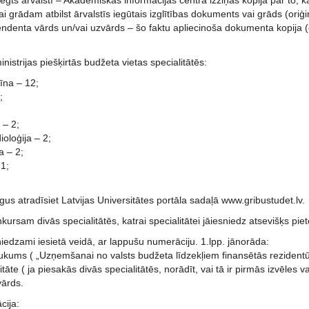
iegts ārvalstī – Akadēmiskās informācijas centra izziņas kopija par to, k
grādam atbilst ārvalstīs iegūtais izglītības dokuments vai grāds (oriģ
tendenta vārds un/vai uzvārds – šo faktu apliecinoša dokumenta kopija 
nistrijas piešķirtās budžeta vietas specialitātēs:
īna – 12;
;
 – 2;
ioloģija – 2;
a – 2;
 1;
us atradīsiet Latvijas Universitātes portāla sadaļā www.gribustudet.lv.
kursam divās specialitātēs, katrai specialitātei jāiesniedz atsevišķs pie
edzami iesietā veidā, ar lappušu numerāciju. 1.lpp. jānorāda:
kums ( „Uzņemšanai no valsts budžeta līdzekļiem finansētās rezident
itāte ( ja piesakās divās specialitātēs, norādīt, vai tā ir pirmās izvēles va
vārds.
cija: