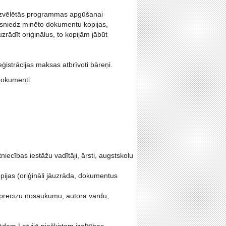
a izvēlētās programmas apgūšanai
iesniedz minēto dokumentu kopijas,
zrādīt oriģinālus, to kopijām jābūt
ģistrācijas maksas atbrīvoti bāreņi.
dokumenti:
ecības iestāžu vadītāji, ārsti, augstskolu
kopijas (oriģināli jāuzrāda, dokumentus
as precīzu nosaukumu, autora vārdu,