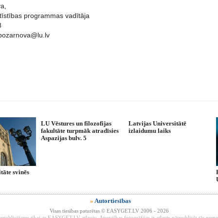
a,
ttīstības programmas vadītāja
8
pozarnova@lu.lv
LU Vēstures un filozofijas
Latvijas Universitātē
fakultāte turpmāk atradīsies
izlaidumu laiks
Aspazijas bulv. 5
tāte svinēs
»
Autortiesības
Visas tiesības paturētas © EASYGET.LV 2006 - 2026
rpublicējams tikai ar EASYGET.LV atļauju. Atsevišķas fotogrāfijas ir atļauts pārpublicēt tās ne