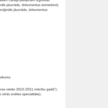
ādam Latvijā piešķirtam izglītības
ināls jāuzrāda, dokumentus iesniedzot);
(oriģināls jāuzrāda, dokumentus
teikums.
ūras vietās 2010./2011.mācību gadā");
i otrās izvēles specialitāte);