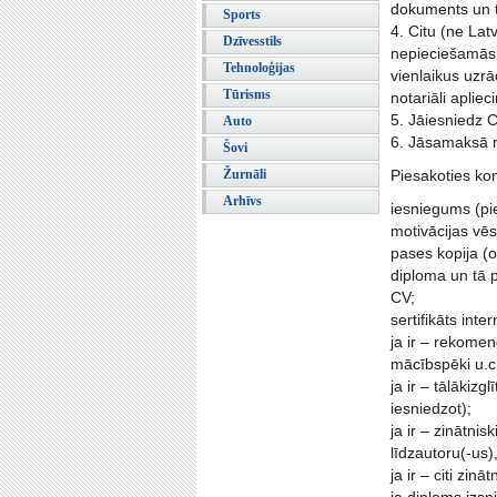
dokuments un tā
Sports
4. Citu (ne Lat
Dzīvesstils
nepieciešamās 
Tehnoloģijas
vienlaikus uzrā
Tūrisms
notariāli apliec
5. Jāiesniedz 
Auto
6. Jāsamaksā re
Šovi
Žurnāli
Piesakoties ko
Arhīvs
iesniegums (pi
motivācijas vēs
pases kopija (o
diploma un tā p
CV;
sertifikāts int
ja ir – rekomen
mācībspēki u.c.
ja ir – tālākiz
iesniedzot);
ja ir – zinātni
līdzautoru(-us
ja ir – citi zi