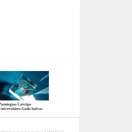
Pasniegtas Latvijas
Universitātes Gada balvas
modificējot un ievieotjot atsauci uz EASYGET.LV