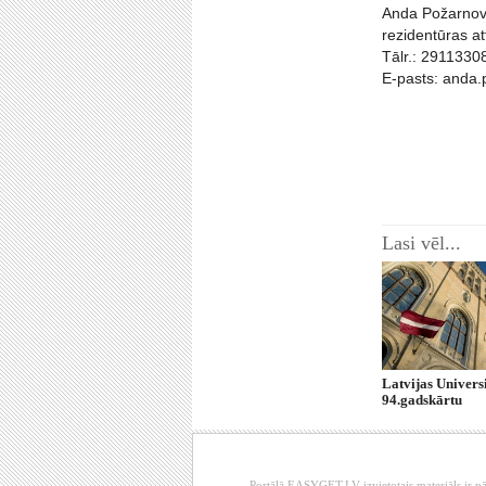
Anda Požarnov
rezidentūras a
Tālr.: 2911330
E-pasts: anda.
Lasi vēl...
Latvijas Universi
94.gadskārtu
Portālā EASYGET.LV izvietotais materiāls ir pā