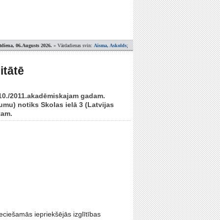
tdiena, 06.Augusts 2026.
» Vārdadienas svin:
Aisma, Askolds
;
itātē
2010./2011.akadēmiskajam gadam.
mu) notiks Skolas ielā 3 (Latvijas
tam.
ciešamās iepriekšējās izglītības