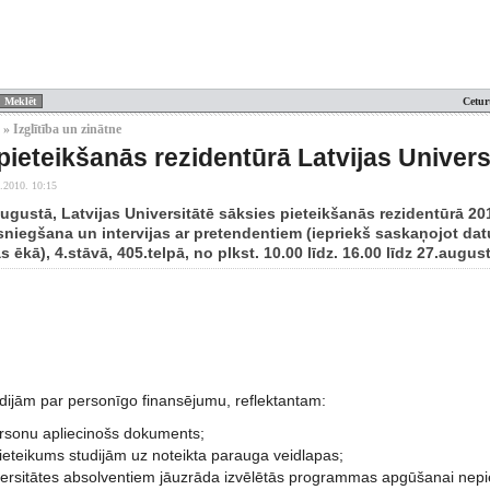
Cetur
» Izglītība un zinātne
pieteikšanās rezidentūrā Latvijas Univers
.2010. 10:15
augustā, Latvijas Universitātē sāksies pieteikšanās rezidentūrā 
sniegšana un intervijas ar pretendentiem (iepriekš saskaņojot datu
s ēkā), 4.stāvā, 405.telpā, no plkst. 10.00 līdz. 16.00 līdz 27.augus
udijām par personīgo finansējumu, reflektantam:
rsonu apliecinošs dokuments;
pieteikums studijām uz noteikta parauga veidlapas;
iversitātes absolventiem jāuzrāda izvēlētās programmas apgūšanai nepie