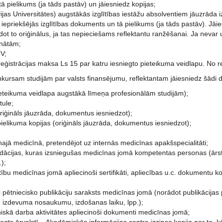
 pielikums (ja tāds pastāv) un jāiesniedz kopijas;
vijas Universitātes) augstākās izglītības iestāžu absolventiem jāuzrād
iepriekšējās izglītības dokuments un tā pielikums (ja tāds pastāv). Jā
dot to oriģinālus, ja tas nepieciešams reflektantu ranžēšanai. Ja nevar u
inātām;
CV;
ģistrācijas maksa Ls 15 par katru iesniegto pieteikuma veidlapu. No re
nkursam studijām par valsts finansējumu, reflektantam jāiesniedz šādi 
eteikuma veidlapa augstākā līmeņa profesionālām studijām);
tule;
riģināls jāuzrāda, dokumentus iesniedzot);
ielikuma kopijas (oriģināls jāuzrāda, dokumentus iesniedzot);
ernajā medicīnā, pretendējot uz internās medicīnas apakšspecialitāti;
dācijas, kuras izsniegušas medicīnas jomā kompetentas personas (ārstni
);
glītību medicīnas jomā apliecinoši sertifikāti, apliecības u.c. dokumentu 
ski pētniecisko publikāciju saraksts medicīnas jomā (norādot publikācij
), izdevuma nosaukumu, izdošanas laiku, lpp.);
nātniskā darba aktivitātes apliecinoši dokumenti medicīnas jomā;