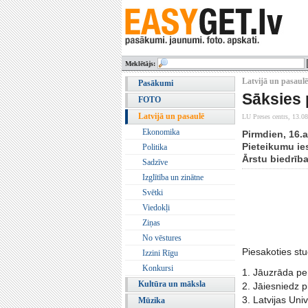
Meklētājs:
Latvijā un pasaulē 
Pasākumi
Sāksies 
FOTO
Latvijā un pasaulē
LU Preses centrs,
13.08
Ekonomika
Pirmdien, 16.
Pieteikumu ie
Politika
Ārstu biedrība
Sadzīve
Izglītība un zinātne
Svētki
Viedokļi
Ziņas
No vēstures
Piesakoties st
Izzini Rīgu
Konkursi
1. Jāuzrāda pe
Kultūra un māksla
2. Jāiesniedz 
3. Latvijas Un
Mūzika