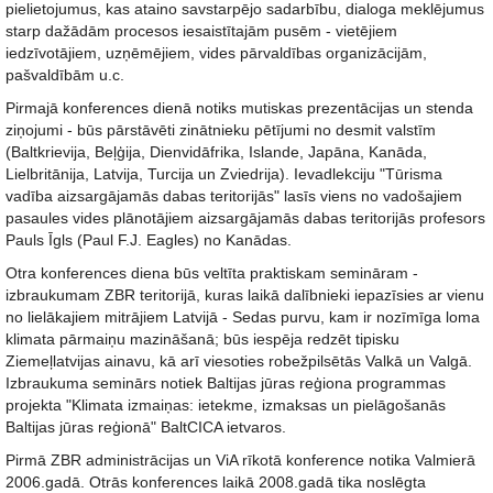
pielietojumus, kas ataino savstarpējo sadarbību, dialoga meklējumus
starp dažādām procesos iesaistītajām pusēm - vietējiem
iedzīvotājiem, uzņēmējiem, vides pārvaldības organizācijām,
pašvaldībām u.c.
Pirmajā konferences dienā notiks mutiskas prezentācijas un stenda
ziņojumi - būs pārstāvēti zinātnieku pētījumi no desmit valstīm
(Baltkrievija, Beļģija, Dienvidāfrika, Islande, Japāna, Kanāda,
Lielbritānija, Latvija, Turcija un Zviedrija). Ievadlekciju "Tūrisma
vadība aizsargājamās dabas teritorijās" lasīs viens no vadošajiem
pasaules vides plānotājiem aizsargājamās dabas teritorijās profesors
Pauls Īgls (Paul F.J. Eagles) no Kanādas.
Otra konferences diena būs veltīta praktiskam semināram -
izbraukumam ZBR teritorijā, kuras laikā dalībnieki iepazīsies ar vienu
no lielākajiem mitrājiem Latvijā - Sedas purvu, kam ir nozīmīga loma
klimata pārmaiņu mazināšanā; būs iespēja redzēt tipisku
Ziemeļlatvijas ainavu, kā arī viesoties robežpilsētās Valkā un Valgā.
Izbraukuma seminārs notiek Baltijas jūras reģiona programmas
projekta "Klimata izmaiņas: ietekme, izmaksas un pielāgošanās
Baltijas jūras reģionā" BaltCICA ietvaros.
Pirmā ZBR administrācijas un ViA rīkotā konference notika Valmierā
2006.gadā. Otrās konferences laikā 2008.gadā tika noslēgta