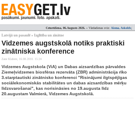
Ceturtdiena, 06.Augusts 2026.
» Vārdadienas svin:
Aisma, Askolds
;
Latvijā un pasaulē » Izglītība un zinātne
Vidzemes augstskolā notiks praktiski
zinātniska konference
Zane Klabere,
16.08.2010. 15:24
Vidzemes Augstskola (ViA) un Dabas aizsardzības pārvaldes
Ziemeļvidzemes biosfēras rezervāta (ZBR) administrācija rīko
3.starptautiski zinātnisko konferenci "Risinājumi ilgtspējīgas
sociālekonomiskās stabilitātes un dabas aizsardzības mērķu
līdzsvarošanai", kas norisināsies no 19.augusta līdz
20.augustam Valmierā, Vidzemes Augstskolā.