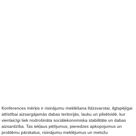
Konferences mērķis ir risinājumu meklēšana līdzsvarotai, ilgtspējīgai
attīstībai aizsargājamās dabas teritorijās, lauku un pilsētvidē, kur
vienlaicīgi tiek nodrošināta sociālekonomiska stabilitāte un dabas
aizsardzība. Tas iekļaus pētījumus, pieredzes apkopojumus un
problēmu pārskatus, risinājumu meklējumus un metožu