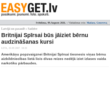
Svētdiena, 09.Augusts 2026.
» Vārdadienas svin:
Madara, Genoveva
;
Latvijā un pasaulē » Sadzīve
Britnijai Spīrsai būs jāiziet bērnu
audzināšanas kursi
LETA,
20.09.2007. 18:20
Amerikāņu popzvaigznei Britnijai Spīrsai tiesnesis viņas bērnu
aizbildniecības lietā licis divas reizes nedēļā iziet izlases vaida
narkotiku pārbaudes.