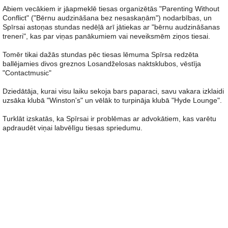
Abiem vecākiem ir jāapmeklē tiesas organizētās "Parenting Without
Conflict" ("Bērnu audzināšana bez nesaskaņām") nodarbības, un
Spīrsai astoņas stundas nedēļā arī jātiekas ar "bērnu audzināšanas
treneri", kas par viņas panākumiem vai neveiksmēm ziņos tiesai.
Tomēr tikai dažās stundas pēc tiesas lēmuma Spīrsa redzēta
ballējamies divos greznos Losandželosas naktsklubos, vēstīja
"Contactmusic"
Dziedātāja, kurai visu laiku sekoja bars paparaci, savu vakara izklaidi
uzsāka klubā "Winston's" un vēlāk to turpināja klubā "Hyde Lounge".
Turklāt izskatās, ka Spīrsai ir problēmas ar advokātiem, kas varētu
apdraudēt viņai labvēlīgu tiesas spriedumu.