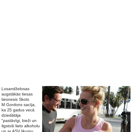
Losandželosas
augstākās tiesas
tiesnesis Skots
M.Gordons sacīja,
ka 25 gadus vecā
dziedātāja
"pastāvīgi, bieži un
ilgstoši lieto alkoholu
un ar ASV likumu