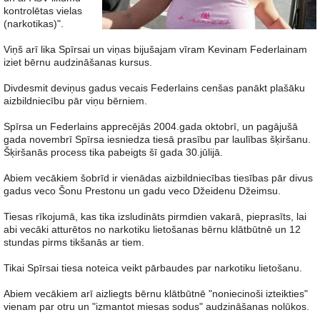
kontrolētas vielas
(narkotikas)".
Viņš arī lika Spīrsai un viņas bijušajam vīram Kevinam Federlainam
iziet bērnu audzināšanas kursus.
Divdesmit deviņus gadus vecais Federlains cenšas panākt plašāku
aizbildniecību pār viņu bērniem.
Spīrsa un Federlains apprecējās 2004.gada oktobrī, un pagājušā
gada novembrī Spīrsa iesniedza tiesā prasību par laulības šķiršanu.
Šķiršanās process tika pabeigts šī gada 30.jūlijā.
Abiem vecākiem šobrīd ir vienādas aizbildniecības tiesības pār divus
gadus veco Šonu Prestonu un gadu veco Džeidenu Džeimsu.
Tiesas rīkojumā, kas tika izsludināts pirmdien vakarā, pieprasīts, lai
abi vecāki atturētos no narkotiku lietošanas bērnu klātbūtnē un 12
stundas pirms tikšanās ar tiem.
Tikai Spīrsai tiesa noteica veikt pārbaudes par narkotiku lietošanu.
Abiem vecākiem arī aizliegts bērnu klātbūtnē "noniecinoši izteikties"
vienam par otru un "izmantot miesas sodus" audzināšanas nolūkos.