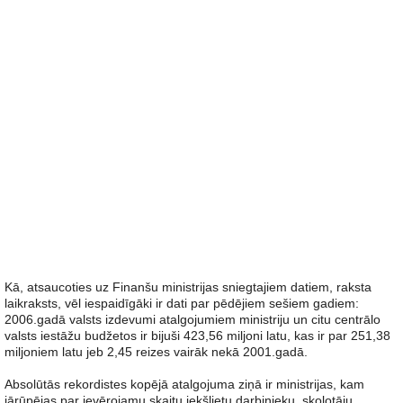
Kā, atsaucoties uz Finanšu ministrijas sniegtajiem datiem, raksta
laikraksts, vēl iespaidīgāki ir dati par pēdējiem sešiem gadiem:
2006.gadā valsts izdevumi atalgojumiem ministriju un citu centrālo
valsts iestāžu budžetos ir bijuši 423,56 miljoni latu, kas ir par 251,38
miljoniem latu jeb 2,45 reizes vairāk nekā 2001.gadā.
Absolūtās rekordistes kopējā atalgojuma ziņā ir ministrijas, kam
jārūpējas par ievērojamu skaitu iekšlietu darbinieku, skolotāju,