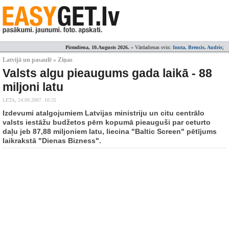
Pirmdiena, 10.Augusts 2026.
» Vārdadienas svin:
Inuta, Brencis, Audris
;
Latvijā un pasaulē » Ziņas
Valsts algu pieaugums gada laikā - 88
miljoni latu
LETA,
24.09.2007. 10:25
Izdevumi atalgojumiem Latvijas ministriju un citu centrālo
valsts iestāžu budžetos pērn kopumā pieauguši par ceturto
daļu jeb 87,88 miljoniem latu, liecina "Baltic Screen" pētījums
laikrakstā "Dienas Bizness".