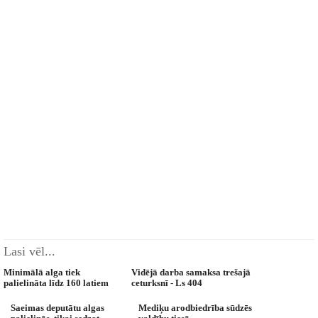
Lasi vēl...
Minimālā alga tiek
Vidējā darba samaksa trešajā
palielināta līdz 160 latiem
ceturksnī - Ls 404
Saeimas deputātu algas
Mediķu arodbiedrība sūdzēs