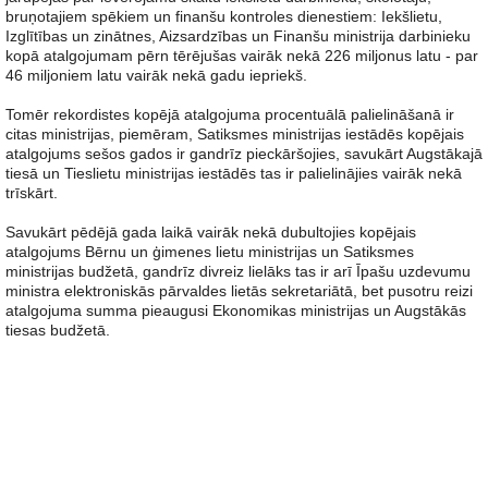
bruņotajiem spēkiem un finanšu kontroles dienestiem: Iekšlietu,
Izglītības un zinātnes, Aizsardzības un Finanšu ministrija darbinieku
kopā atalgojumam pērn tērējušas vairāk nekā 226 miljonus latu - par
46 miljoniem latu vairāk nekā gadu iepriekš.
Tomēr rekordistes kopējā atalgojuma procentuālā palielināšanā ir
citas ministrijas, piemēram, Satiksmes ministrijas iestādēs kopējais
atalgojums sešos gados ir gandrīz pieckāršojies, savukārt Augstākajā
tiesā un Tieslietu ministrijas iestādēs tas ir palielinājies vairāk nekā
trīskārt.
Savukārt pēdējā gada laikā vairāk nekā dubultojies kopējais
atalgojums Bērnu un ģimenes lietu ministrijas un Satiksmes
ministrijas budžetā, gandrīz divreiz lielāks tas ir arī Īpašu uzdevumu
ministra elektroniskās pārvaldes lietās sekretariātā, bet pusotru reizi
atalgojuma summa pieaugusi Ekonomikas ministrijas un Augstākās
tiesas budžetā.