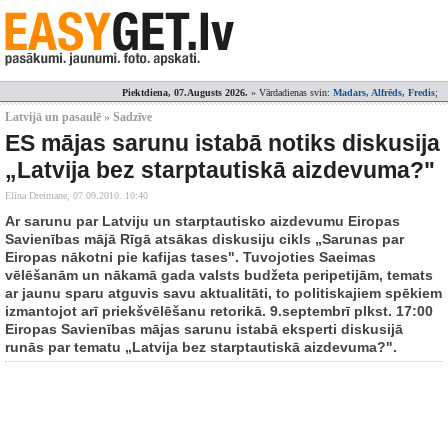
Piektdiena, 07.Augusts 2026.
» Vārdadienas svin:
Madars, Alfrēds, Fredis
;
Latvijā un pasaulē » Sadzīve
ES mājas sarunu istabā notiks diskusija
„Latvija bez starptautiskā aizdevuma?"
Elīna Dreimane,
07.09.2010. 10:40
Ar sarunu par Latviju un starptautisko aizdevumu Eiropas
Savienības mājā Rīgā atsākas diskusiju cikls „Sarunas par
Eiropas nākotni pie kafijas tases". Tuvojoties Saeimas
vēlēšanām un nākamā gada valsts budžeta peripetijām, temats
ar jaunu sparu atguvis savu aktualitāti, to politiskajiem spēkiem
izmantojot arī priekšvēlēšanu retorikā. 9.septembrī plkst. 17:00
Eiropas Savienības mājas sarunu istabā eksperti diskusijā
runās par tematu „Latvija bez starptautiskā aizdevuma?".