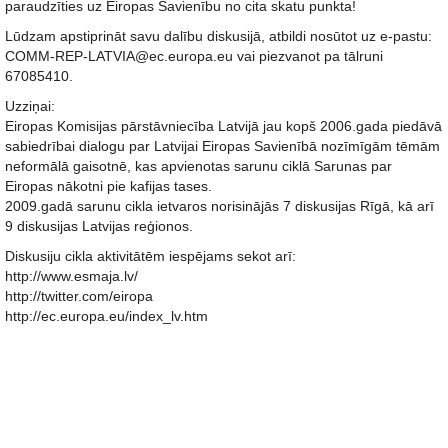
paraudzīties uz Eiropas Savienību no cita skatu punkta!
Lūdzam apstiprināt savu dalību diskusijā, atbildi nosūtot uz e-pastu:
COMM-REP-LATVIA@ec.europa.eu vai piezvanot pa tālruni
67085410.
Uzziņai:
Eiropas Komisijas pārstāvniecība Latvijā jau kopš 2006.gada piedāvā
sabiedrībai dialogu par Latvijai Eiropas Savienībā nozīmīgām tēmām
neformālā gaisotnē, kas apvienotas sarunu ciklā Sarunas par
Eiropas nākotni pie kafijas tases.
2009.gadā sarunu cikla ietvaros norisinājās 7 diskusijas Rīgā, kā arī
9 diskusijas Latvijas reģionos.
Diskusiju cikla aktivitātēm iespējams sekot arī:
http://www.esmaja.lv/
http://twitter.com/eiropa
http://ec.europa.eu/index_lv.htm