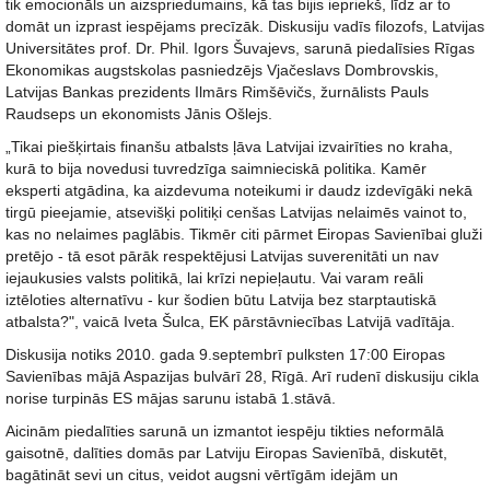
tik emocionāls un aizspriedumains, kā tas bijis iepriekš, līdz ar to
domāt un izprast iespējams precīzāk. Diskusiju vadīs filozofs, Latvijas
Universitātes prof. Dr. Phil. Igors Šuvajevs, sarunā piedalīsies Rīgas
Ekonomikas augstskolas pasniedzējs Vjačeslavs Dombrovskis,
Latvijas Bankas prezidents Ilmārs Rimšēvičs, žurnālists Pauls
Raudseps un ekonomists Jānis Ošlejs.
„Tikai piešķirtais finanšu atbalsts ļāva Latvijai izvairīties no kraha,
kurā to bija novedusi tuvredzīga saimnieciskā politika. Kamēr
eksperti atgādina, ka aizdevuma noteikumi ir daudz izdevīgāki nekā
tirgū pieejamie, atsevišķi politiķi cenšas Latvijas nelaimēs vainot to,
kas no nelaimes paglābis. Tikmēr citi pārmet Eiropas Savienībai gluži
pretējo - tā esot pārāk respektējusi Latvijas suverenitāti un nav
iejaukusies valsts politikā, lai krīzi nepieļautu. Vai varam reāli
iztēloties alternatīvu - kur šodien būtu Latvija bez starptautiskā
atbalsta?", vaicā Iveta Šulca, EK pārstāvniecības Latvijā vadītāja.
Diskusija notiks 2010. gada 9.septembrī pulksten 17:00 Eiropas
Savienības mājā Aspazijas bulvārī 28, Rīgā. Arī rudenī diskusiju cikla
norise turpinās ES mājas sarunu istabā 1.stāvā.
Aicinām piedalīties sarunā un izmantot iespēju tikties neformālā
gaisotnē, dalīties domās par Latviju Eiropas Savienībā, diskutēt,
bagātināt sevi un citus, veidot augsni vērtīgām idejām un