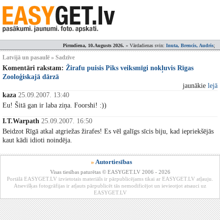
Pirmdiena, 10.Augusts 2026.
» Vārdadienas svin:
Inuta, Brencis, Audris
;
Latvijā un pasaulē » Sadzīve
Komentāri rakstam:
Žirafu puisis Piks veiksmīgi nokļuvis Rīgas
Zooloģiskajā dārzā
jaunākie
lejā
kaza
25.09.2007. 13:40
Eu! Šitā gan ir laba ziņa. Foorshi! :))
I.T.Warpath
25.09.2007. 16:50
Beidzot Rīgā atkal atgriežas žirafes! Es vēl galīgs sīcis biju, kad iepriekšējās
kaut kādi idioti noindēja.
»
Autortiesības
Visas tiesības paturētas © EASYGET.LV 2006 - 2026
Portālā EASYGET.LV izvietotais materiāls ir pārpublicējams tikai ar EASYGET.LV atļauju.
Atsevišķas fotogrāfijas ir atļauts pārpublicēt tās nemodificējot un ievieotjot atsauci uz
EASYGET.LV