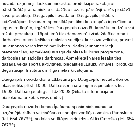
novada uzņēmēji, lauksaimnieciskās produkcijas ražotāji un
pārstrādātāji, amatnieki u.c. dažādu nozaru pārstāvji varēs piedāvāt
savu produkciju Daugavpils novada un Daugavpils pilsētas
iedzīvotājiem. Ikvienam apmeklētājam tiks dota iespēja iepazīties ar
tirgus tradīcijām, iegādāties Daugavpils novadā darinātu, audzētu vai
ražotu produkciju. Tāpat tirgū tiks demonstrēti visdažādākie amati,
darbosies tautas lietišķās mākslas studijas, kur savu veiklību, prasmi
un iemaņas varēs izmēģināt ikviens. Notiks jaunatnes ideju
prezentācijas, apmeklētājus sagaida plaša kultūras programma,
darbosies arī radošās darbnīcas. Apmeklētāji varēs iesaistīties
dažāda veida sporta aktivitātēs, piedalīties „Lauku virtuves" produktu
degustācijā, Institūta un Rīgas ielas krustojumā.
Daugavpils novada dienu atklāšana pie Daugavpils novada domes
ēkas notiks plkst. 10.00. Dalībai seminārā lūgums pieteikties līdz
16.09. Dalībai gadatirgū - līdz 20.09 (Sīkāka informācija un
pietiekuma anketas www.dnd.lv)
Daugavpils novada domes Īpašuma apsaimniekošanas un
uzņēmējdarbības veicināšanas nodaļas vadītāja -Vasilisa Pudovkina
(tel. 654 76739), nodaļas vadītājas vietnieks - Aldis Cimoška (tel. 654
76739)