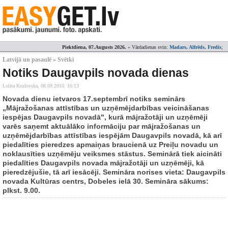
Piektdiena, 07.Augusts 2026.
» Vārdadienas svin:
Madars, Alfrēds, Fredis
;
Latvijā un pasaulē » Svētki
Notiks Daugavpils novada dienas
Lolita Kozlovska,
08.09.2010. 16:13
Novada dienu ietvaros 17.septembrī notiks seminārs
„Mājražošanas attīstības un uzņēmējdarbības veicināšanas
iespējas Daugavpils novadā", kurā mājražotāji un uzņēmēji
varēs saņemt aktuālāko informāciju par mājražošanas un
uzņēmējdarbības attīstības iespējām Daugavpils novadā, kā arī
piedalīties pieredzes apmaiņas braucienā uz Preiļu novadu un
noklausīties uzņēmēju veiksmes stāstus. Seminārā tiek aicināti
piedalīties Daugavpils novada mājražotāji un uzņēmēji, kā
pieredzējušie, tā arī iesācēji. Semināra norises vieta: Daugavpils
novada Kultūras centrs, Dobeles ielā 30. Semināra sākums:
plkst. 9.00.