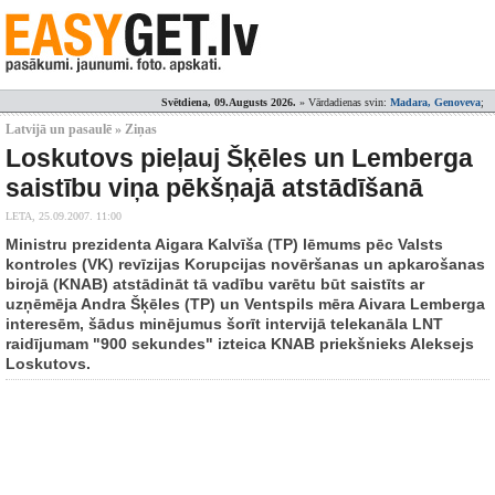
Svētdiena, 09.Augusts 2026.
» Vārdadienas svin:
Madara, Genoveva
;
Latvijā un pasaulē » Ziņas
Loskutovs pieļauj Šķēles un Lemberga
saistību viņa pēkšņajā atstādīšanā
LETA,
25.09.2007. 11:00
Ministru prezidenta Aigara Kalvīša (TP) lēmums pēc Valsts
kontroles (VK) revīzijas Korupcijas novēršanas un apkarošanas
birojā (KNAB) atstādināt tā vadību varētu būt saistīts ar
uzņēmēja Andra Šķēles (TP) un Ventspils mēra Aivara Lemberga
interesēm, šādus minējumus šorīt intervijā telekanāla LNT
raidījumam "900 sekundes" izteica KNAB priekšnieks Aleksejs
Loskutovs.