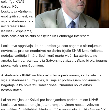
sekmīgu KNAB
darbu. Pēc
Loskutova vārdiem,
esot grūti spriest, vai
viņa atstādināšanā ir
ieinteresēts tieši
Kalvītis - iespējams,
šāds solis esot saistīts ar Šķēles un Lemberga interesēm.
Loskutovs apgalvoja, ka no Lemberga esot saņēmis aicinājumus
nevērsties pret un neatbrīvot no darba bijušo KNAB Izmeklēšanas
nodaļas vadītāju Ilmāru Bodi, kurš marta vidū tika atbrīvots no
amata, kam par pamatu bija Satversmes aizsardzības biroja liegums
pieejai valsts noslēpumiem.
Atstādinātais KNAB vadītājs arī izteica pieļāvumus, ka Kalvītis par
viņa atstādināšanu izšķīries, lai šajā ar politiskajiem notikumiem
bagātajā laikā novērstu sabiedrības uzmanību no valdības
nestabilitātes.
Lai arī vēlējies, ar Kalvīti par iespējamiem pārkāpumiem KNAB
Loskutovs neesot runājis, jo ar premjeru viņam neesot izdevies
sazināties. Atstādinātais biroja vadītājs apgalvoja, ka līdz šim no VK