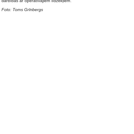
darbības ar operatīvajiem līdzekļiem.
Foto: Toms Grīnbergs