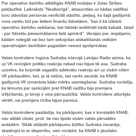
Par operatīvo darbību atbildīgās KNAB nodaļas ir Jutas Strīķes
pakļautībā. Laikraksts "Neatkarīgā", atsaucoties uz kādas valdībai
tuvu stāvošas personas neoficiāli stāstīto, pieļauj, ka šajā gadījumā
runa varētu būt par lieliem finanšu līdzekļiem, "kas it kā izlietoti
operatīvo darbību veikšanai, bet faktiski ieslidināti kādā kabatā, tātad
- par līdzekļu piesavināšanos lielā apmērā". Versijas par, iespējams,
kādām nelegāli vai bez tam sekojošas atskaitīšanās veiktām
operatīvajām darbībām pagaidām neesot apstiprinātas.
Valsts kontroliere Ingūna Sudraba intervijā Latvijas Radio atzina, ka
uz VK revīzijām politiķu reakcija nekad nav bijusi tik asa. Sudraba
uzsvēra, ka turpmāk sagaidīs adekvātu reakciju arī uz visām citām
VK pārbaudēm, bet, ja tā nebūs, tad varēs secināt, ka KNAB
gadījumā VK izmantota kādu mērķu sasniegšanai. Sudraba norādīja,
ka lēmums par sankcijām pret KNAB vadību bija premjera
izšķiršanās, jo birojs ir viņa pārraudzībā. Valsts kontroliere atturējās
vērtēt, vai premjera rīcība bijusi pareiza.
Valsts kontroliere pastāstīja, ka pārkāpumi, kas ir konstatēti KNAB,
nav atklāti citviet, proti, tie nav tipiski visām valsts pārvaldes
iestādēm. Sīkāk izklāstīt pārkāpumu būtību Sudraba nevarēja,
skaidrojot to ar slepenību, vien norādot, ka KNAB ir jāuzlabo