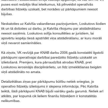
puses esot redzējis tikai ieteikumus, kā pilnveidot operatīvās
darbības līdzekļu uzskaiti, bet norādes uz pārkāpumiem neesot
bijušas.
Neskatoties uz Kalvīša vakardienas paziņojumiem, Loskutovs šodien
tik un tā došoties uz darbu, jo Kalvīša rīkojumu par atstādināšanu
neesot saņēmis. Loskutovs solīja konsultēties ar juristiem, lai
apsvērtu iespēju tiesā apstrīdēt viņa atstādināšanu, ar kuru morāli
viņš nevarot samierināties.
Kā ziņots, VK revīzijā par KNAB darbu 2006.gadā konstatēti ilgstoši
pārkāpumi operatīvajai darbībai paredzēto līdzekļu uzskaitē un
izlietošanā. Premjers, kura pārraudzībā atrodas KNAB, pret
Loskutovu ierosinājis disciplinārlietu, un līdz izmeklēšanas beigām
viņš atstādināts no amata.
Detalizētākas ziņas par pārkāpumu būtību netiek sniegtas, jo
operatīvo līdzekļu izlietojums ir slepena informācija. Pēc Kalvīša
teiktā, šādi pārkāpumi KNAB bijuši vairāku gadu garumā. Netiek arī
atklāts, par kopumā cik lieliem finanšu līdzekļiem ir konstatētās
nelikumības.