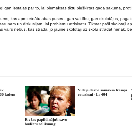
 gan iestājas par to, lai piemaksas tiktu piešķirtas gada sākumā, proti
jums, kas apmierinātu abas puses - gan valdību, gan skolotājus, pagaidā
sarunām un diskusijām, lai problēmu atrisinātu. Tikmēr paši skolotāji ap
lās vairs nebūs, kas strādā, jo jaunie skolotāji uz skolu strādāt nenāk, b
ek
Vidējā darba samaksa trešajā
160 latiem
ceturksnī - Ls 404
Rivžas papildinājuši savu
budžetu nelikumīgi