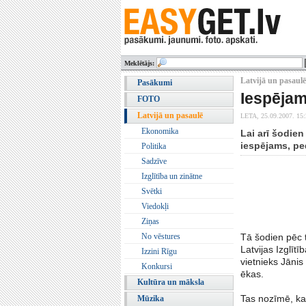
Meklētājs:
Latvijā un pasaulē
Pasākumi
Iespējam
FOTO
Latvijā un pasaulē
LETA,
25.09.2007. 15
Ekonomika
Lai arī šodie
iespējams, ped
Politika
Sadzīve
Izglītība un zinātne
Svētki
Viedokļi
Ziņas
No vēstures
Tā šodien pēc t
Latvijas Izglīt
Izzini Rīgu
vietnieks Jānis
Konkursi
ēkas.
Kultūra un māksla
Tas nozīmē, ka
Mūzika