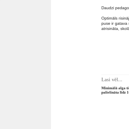
Daudzi pedagogi
Optimāls risinā
puse ir gatava 
atrisināta, sko
Lasi vēl...
Minimālā alga ti
palielināta līdz 