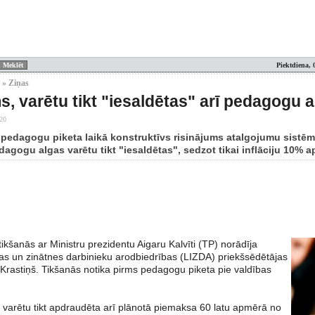
Piektdiena, 
 » Ziņas
s, varētu tikt "iesaldētas" arī pedagogu 
:20
n pedagogu piketa laikā konstruktīvs risinājums atalgojumu sistēm
agogu algas varētu tikt "iesaldētas", sedzot tikai inflāciju 10% 
ikšanās ar Ministru prezidentu Aigaru Kalvīti (TP) norādīja
ības un zinātnes darbinieku arodbiedrības (LIZDA) priekšsēdētājas
 Krastiņš. Tikšanās notika pirms pedagogu piketa pie valdības
 varētu tikt apdraudēta arī plānotā piemaksa 60 latu apmērā no