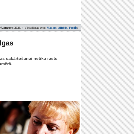
07.Augusts 2026.
» Vārdadienas svin:
Madars, Alfrēds, Fredis
;
algas
as sakārtošanai netika rasts,
apmērā.