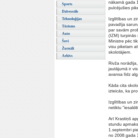
nākamā gada 1.
Sports
pulcējušies pi
Dzīvesstils
Izglītības un z
Tehnoloģijas
pavadīja sarunā
Tūrisms
par savām probl
Auto
(IZM) turpinās 
Ministre pēc t
Šovi
visu piketam at
Žurnāli
skolotājiem.
Arhīvs
Rivža norādīja,
jautājumā ir vi
avansa līdz alg
Kāda cita skolot
izteicās, ka p
Izglītības un z
netiktu "iesald
Arī Krastiņš ap
stundu apmaksa
1.septembri pi
no 2008.gada 1