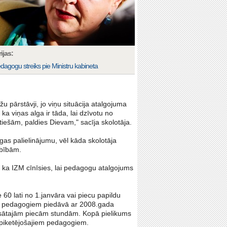
ijas:
dagogu streiks pie Ministru kabineta
žu pārstāvji, jo viņu situācija atalgojuma
ka viņas alga ir tāda, lai dzīvotu no
iešām, paldies Dievam," sacīja skolotāja.
algas palielinājumu, vēl kāda skolotāja
rbībām.
, ka IZM cīnīsies, lai pedagogu atalgojums
 60 lati no 1.janvāra vai piecu papildu
mu pedagogiem piedāvā ar 2008.gada
aksātajām piecām stundām. Kopā pielikums
ī piketējošajiem pedagogiem.