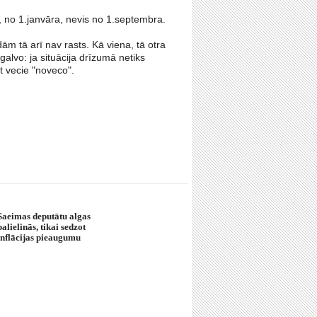
, no 1.janvāra, nevis no 1.septembra.
m tā arī nav rasts. Kā viena, tā otra
galvo: ja situācija drīzumā netiks
et vecie "noveco".
Saeimas deputātu algas
palielinās, tikai sedzot
inflācijas pieaugumu