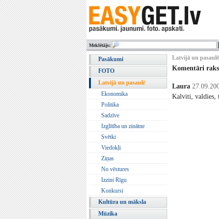
Meklētājs:
Latvijā un pasaulē
Pasākumi
Komentāri rak
FOTO
Latvijā un pasaulē
Laura
27.09.200
Ekonomika
Kalviti, valdies,
Politika
Sadzīve
Izglītība un zinātne
Svētki
Viedokļi
Ziņas
No vēstures
Izzini Rīgu
Konkursi
Kultūra un māksla
Mūzika