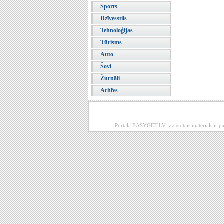
Sports
Dzīvesstils
Tehnoloģijas
Tūrisms
Auto
Šovi
Žurnāli
Arhīvs
Portālā EASYGET.LV izvietotais materiāls ir pā