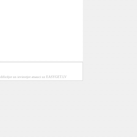
modificējot un ievieotjot atsauci uz EASYGET.LV