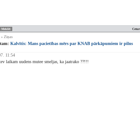
Cetur
 » Ziņas
stam:
Kalvītis: Mans pacietības mērs par KNAB pārkāpumiem ir pilns
7. 11:54
 tev laikam uudens mutee smeljas, ka jaatrako ??!!!