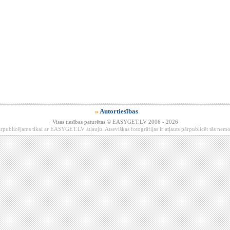
»
Autortiesības
Visas tiesības paturētas © EASYGET.LV 2006 - 2026
rpublicējams tikai ar EASYGET.LV atļauju. Atsevišķas fotogrāfijas ir atļauts pārpublicēt tās ne