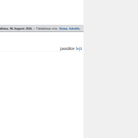
tdiena, 06.Augusts 2026.
» Vārdadienas svin:
Aisma, Askolds
;
jaunākie
lejā