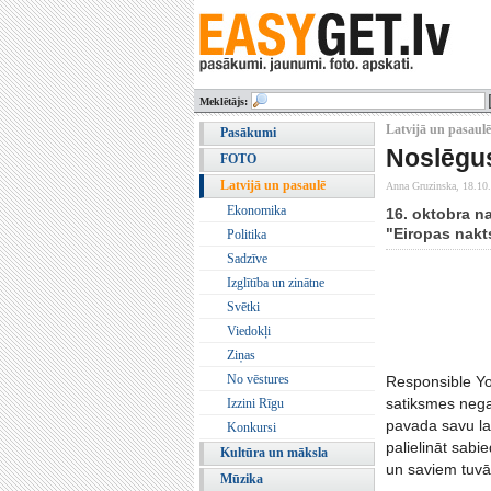
Meklētājs:
Latvijā un pasaulē
Pasākumi
Noslēgus
FOTO
Latvijā un pasaulē
Anna Gruzinska,
18.10
Ekonomika
16. oktobra n
"Eiropas nakts
Politika
Sadzīve
Izglītība un zinātne
Svētki
Viedokļi
Ziņas
No vēstures
Responsible You
satiksmes negad
Izzini Rīgu
pavada savu laik
Konkursi
palielināt sabi
Kultūra un māksla
un saviem tuvā
Mūzika