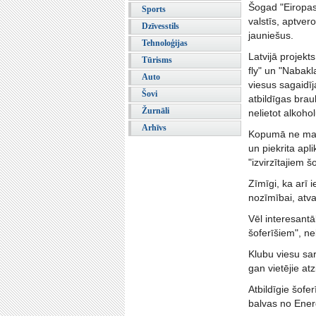
Šogad "Eiropas
Sports
valstīs, aptver
Dzīvesstils
jauniešus.
Tehnoloģijas
Latvijā projekts
Tūrisms
fly" un "Nabakl
Auto
viesus sagaidīj
Šovi
atbildīgas brau
Žurnāli
nelietot alkohol
Arhīvs
Kopumā ne mazā
un piekrita ap
"izvirzītajiem š
Zīmīgi, ka arī 
nozīmībai, atva
Vēl interesantā
šoferīšiem", ne
Klubu viesu sara
gan vietējie a
Atbildīgie šof
balvas no Ener