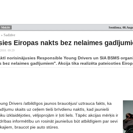
Sestdiena, 08.Augu
 » Sadzīve
ies Eiropas nakts bez nelaimes gadījum
.2010. 09:29
aktī norisinājusies Responsible Young Drivers un SIA BSMS organi
 bez nelaimes gadījumiem". Akcija tika realizēta pateicoties Eiro
ng Drivers /atbildīgos jaunos braucējus/ uztrauca fakts, ka
ījumu skaits uz ceļiem tieši brīvdienu naktīs, kad jaunieši
u izklaidējoties, vēljoprojām ir ļoti liels. Tāpēc akcijas mērķis ir
edrības informētību un rosināt jauniešus būt atbildīgiem par sevi
kajiem, braucot pie auto stūres.