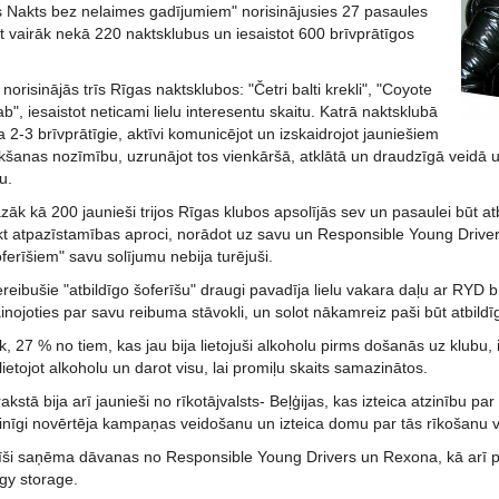
 Nakts bez nelaimes gadījumiem" norisinājusies 27 pasaules
ot vairāk nekā 220 naktsklubus un iesaistot 600 brīvprātīgos
 norisinājās trīs Rīgas naktsklubos: "Četri balti krekli", "Coyote
ab", iesaistot neticami lielu interesentu skaitu. Katrā naktsklubā
a 2-3 brīvprātīgie, aktīvi komunicējot un izskaidrojot jauniešiem
kšanas nozīmību, uzrunājot tos vienkāršā, atklātā un draudzīgā veidā un
u.
k kā 200 jaunieši trijos Rīgas klubos apsolījās sev un pasaulei būt at
likt atpazīstamības aproci, norādot uz savu un Responsible Young Driv
oferīšiem" savu solījumu nebija turējuši.
iereibušie "atbildīgo šoferīšu" draugi pavadīja lielu vakara daļu ar RYD b
inojoties par savu reibuma stāvokli, un solot nākamreiz paši būt atbil
k, 27 % no tiem, kas jau bija lietojuši alkoholu pirms došanās uz klubu, i
lietojot alkoholu un darot visu, lai promiļu skaits samazinātos.
kstā bija arī jaunieši no rīkotājvalsts- Beļģijas, kas izteica atzinību par 
tzinīgi novērtēja kampaņas veidošanu un izteica domu par tās rīkošanu 
erīši saņēma dāvanas no Responsible Young Drivers un Rexona, kā arī pa
gy storage.