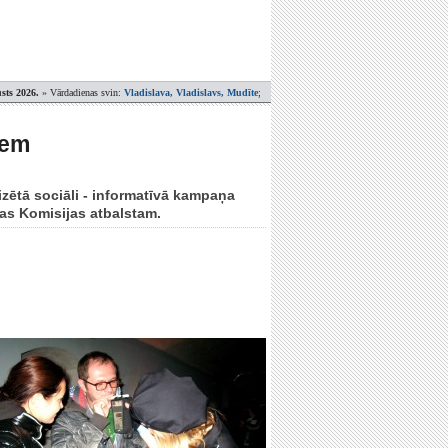
sts 2026.
» Vārdadienas svin:
Vladislava, Vladislavs, Mudīte
;
iem
zētā sociāli - informatīvā kampaņa
pas Komisijas atbalstam.