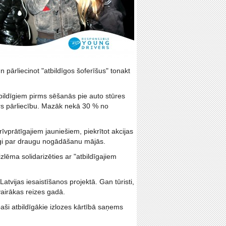
 pārliecinot "atbildīgos šoferīšus" tonakt
bildīgiem pirms sēšanās pie auto stūres
ers pārliecību. Mazāk nekā 30 % no
rīvprātīgajiem jauniešiem, piekrītot akcijas
dīgi par draugu nogādāšanu mājās.
zlēma solidarizēties ar "atbildīgajiem
Latvijas iesaistīšanos projektā. Gan tūristi,
vairākas reizes gadā.
ši atbildīgākie izlozes kārtībā saņems