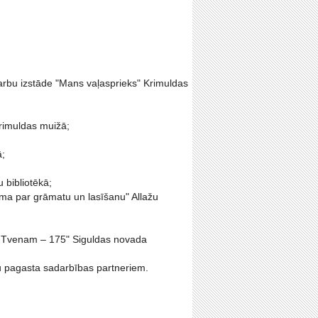
arbu izstāde "Mans vaļasprieks" Krimuldas
Krimuldas muižā;
ā;
 bibliotēkā;
sma par grāmatu un lasīšanu" Allažu
m Tvenam – 175" Siguldas novada
žu pagasta sadarbības partneriem.