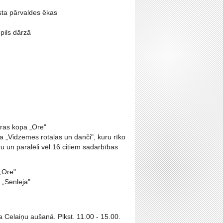
sta pārvaldes ēkas
pils dārzā
oras kopa „Ore"
 „Vidzemes rotaļas un danči", kuru rīko
 un paralēli vēl 16 citiem sadarbības
„Ore"
 „Senleja"
Celaiņu aušanā. Plkst. 11.00 - 15.00.