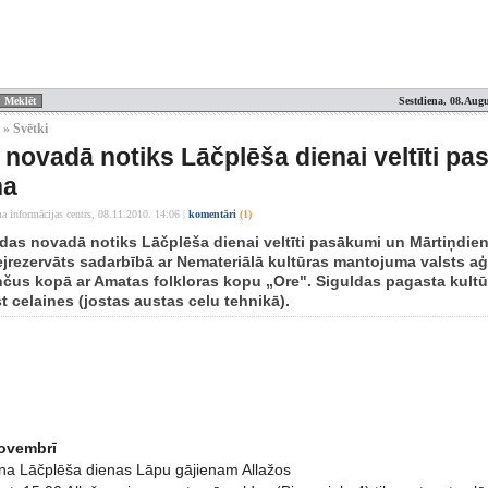
Sestdiena, 08.Augu
 » Svētki
 novadā notiks Lāčplēša dienai veltīti p
na
a informācijas centrs,
08.11.2010. 14:06
|
komentāri
(1)
das novadā notiks Lāčplēša dienai veltīti pasākumi un Mārtiņdie
jrezervāts sadarbībā ar Nemateriālā kultūras mantojuma valsts a
nčus kopā ar Amatas folkloras kopu „Ore". Siguldas pagasta kultū
t celaines (jostas austas celu tehnikā).
novembrī
a Lāčplēša dienas Lāpu gājienam Allažos