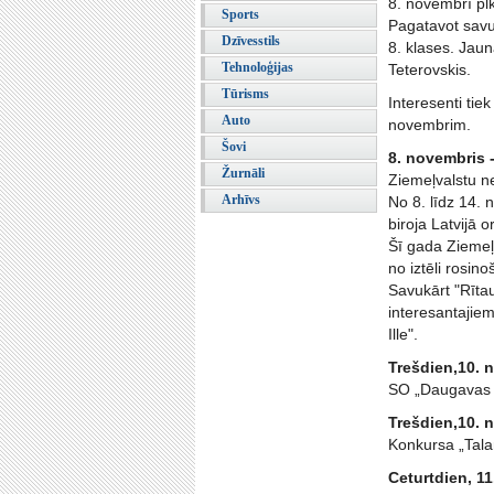
8. novembrī plk
Sports
Pagatavot savu 
Dzīvesstils
8. klases. Jaun
Tehnoloģijas
Teterovskis.
Tūrisms
Interesenti tie
Auto
novembrim.
Šovi
8. novembris 
Žurnāli
Ziemeļvalstu n
Arhīvs
No 8. līdz 14. 
biroja Latvijā 
Šī gada Ziemeļv
no iztēli rosi
Savukārt "Rītau
interesantajie
Ille".
Trešdien,10. n
SO „Daugavas 
Trešdien,10. n
Konkursa „Tala
Ceturtdien, 1