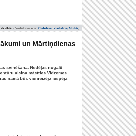
sts 2026.
» Vārdadienas svin:
Vladislava, Vladislavs, Mudīte
;
asākumi un Mārtiņdienas
nas svinēšana. Nedēļas nogalē
ģentūru aicina mācīties Vidzemes
ras namā būs vienreizēja iespēja