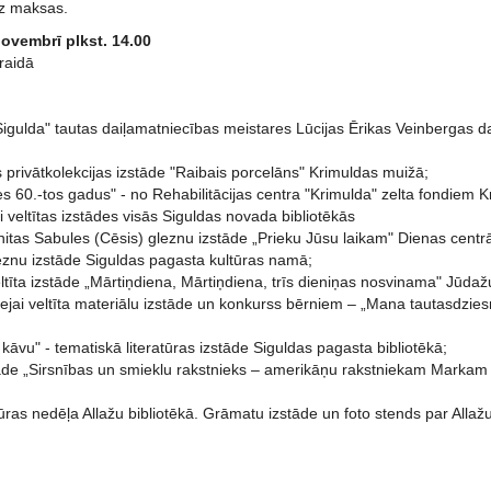
z maksas.
novembrī plkst. 14.00
raidā
Sigulda" tautas daiļamatniecības meistares Lūcijas Ērikas Veinbergas d
 privātkolekcijas izstāde "Raibais porcelāns" Krimuldas muižā;
es 60.-tos gadus" - no Rehabilitācijas centra "Krimulda" zelta fondiem 
 veltītas izstādes visās Siguldas novada bibliotēkās
nitas Sabules (Cēsis) gleznu izstāde „Prieku Jūsu laikam" Dienas centr
leznu izstāde Siguldas pagasta kultūras namā;
ltīta izstāde „Mārtiņdiena, Mārtiņdiena, trīs dieniņas nosvinama" Jūdažu
lejai veltīta materiālu izstāde un konkurss bērniem – „Mana tautasdzie
 kāvu" - tematiskā literatūras izstāde Siguldas pagasta bibliotēkā;
āde „Sirsnības un smieklu rakstnieks – amerikāņu rakstniekam Marka
ūras nedēļa Allažu bibliotēkā. Grāmatu izstāde un foto stends par Alla