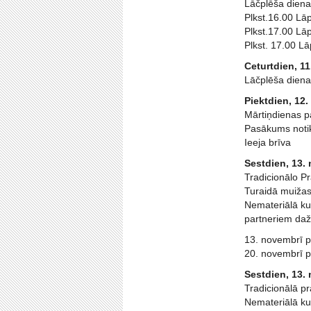
Lāčplēša diena
Plkst.16.00 Lā
Plkst.17.00 Lā
Plkst. 17.00 L
Ceturtdien, 11
Lāčplēša dienai
Piektdien, 12
Mārtiņdienas p
Pasākums notik
Ieeja brīva
Sestdien, 13.
Tradicionālo P
Turaidā muižas
Nemateriālā ku
partneriem daž
13. novembrī p
20. novembrī p
Sestdien, 13.
Tradicionālā p
Nemateriālā ku