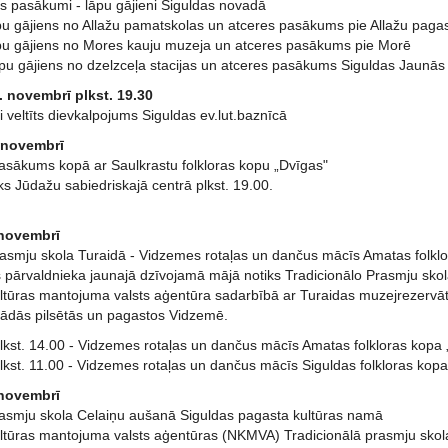
s pasākumi - lāpu gājieni Siguldas novadā
pu gājiens no Allažu pamatskolas un atceres pasākums pie Allažu paga
pu gājiens no Mores kauju muzeja un atceres pasākums pie Morē
āpu gājiens no dzelzceļa stacijas un atceres pasākums Siguldas Jaunās 
. novembrī plkst. 19.30
 veltīts dievkalpojums Siguldas ev.lut.baznīcā
. novembrī
asākums kopā ar Saulkrastu folkloras kopu „Dvīgas"
s Jūdažu sabiedriskajā centrā plkst. 19.00.
 novembrī
rasmju skola Turaidā - Vidzemes rotaļas un dančus mācīs Amatas folkl
 pārvaldnieka jaunajā dzīvojamā mājā notiks Tradicionālo Prasmju skola
ltūras mantojuma valsts aģentūra sadarbībā ar Turaidas muzejrezervātu
ādās pilsētās un pagastos Vidzemē.
lkst. 14.00 - Vidzemes rotaļas un dančus mācīs Amatas folkloras kopa 
lkst. 11.00 - Vidzemes rotaļas un dančus mācīs Siguldas folkloras kopa
 novembrī
rasmju skola Celaiņu aušanā Siguldas pagasta kultūras namā
ltūras mantojuma valsts aģentūras (NKMVA) Tradicionālā prasmju skola 