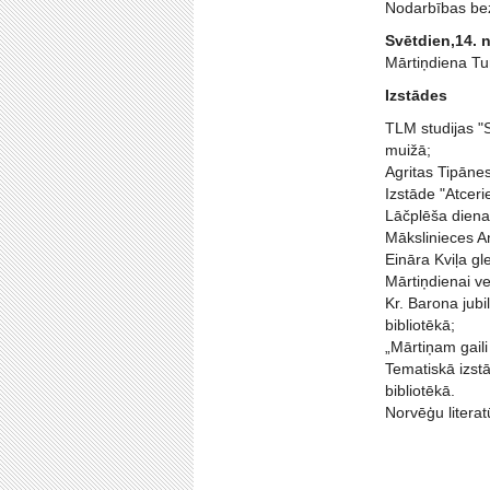
Nodarbības be
Svētdien,14. 
Mārtiņdiena Tu
Izstādes
TLM studijas "
muižā;
Agritas Tipānes
Izstāde "Atceri
Lāčplēša dienai
Mākslinieces A
Eināra Kviļa g
Mārtiņdienai ve
Kr. Barona jubi
bibliotēkā;
„Mārtiņam gaili
Tematiskā izst
bibliotēkā.
Norvēģu literat