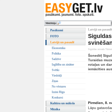
Meklētājs:
Latvijā un pasaulē
Pasākumi
Siguldas
FOTO
svinēša
Latvijā un pasaulē
Ekonomika
Siguldas novada Tūrism
Politika
Šonedēļ Sigul
Sadzīve
Turaidas muze
rotaļas un da
Izglītība un zinātne
iemācīties aus
Svētki
Viedokļi
Ziņas
No vēstures
Izzini Rīgu
Konkursi
Pirmdien, 8. 
Kultūra un māksla
Lāpu gatavošan
Mūzika