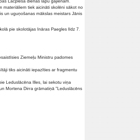
lāpas Lāčplēša dienas lāpu gājienam.
materiāliem tiek aicināti skolēni sākot no
niķis un uguņošanas mākslas meistars Jānis
kolā pie skolotājas Ināras Paegles līdz 7.
iesaistīsies Ziemeļu Ministru padomes
āji tiks aicināti iepazīties ar fragmentu
e Leduslācēna Illes, lai sekotu viņa
 un Mortena Dirra grāmatiņā "Leduslācēns