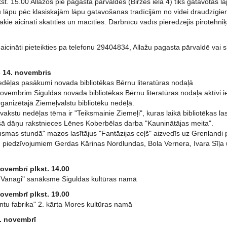
st. 15.00 Allažos pie pagasta pārvaldes (Birzes iela 4) tiks gatavotas 
lāpu pēc klasiskajām lāpu gatavošanas tradīcijām no videi draudzīgiem 
ākie aicināti skatīties un mācīties. Darbnīcu vadīs pieredzējis piroteh
k aicināti pieteikties pa telefonu 29404834, Allažu pagasta pārvaldē vai s
- 14. novembris
edēļas pasākumi novada bibliotēkas Bērnu literatūras nodaļā
novembrim Siguldas novada bibliotēkas Bērnu literatūras nodaļa aktīvi 
organizētajā Ziemeļvalstu bibliotēku nedēļā.
akstu nedēļas tēma ir "Teiksmainie Ziemeļi", kuras laikā bibliotēkas lasīt
nošā dāņu rakstnieces Lēnes Koberbēlas darba "Kauninātājas meita".
smas stundā" mazos lasītājus "Fantāzijas ceļš" aizvedīs uz Grenlandi pi
m piedzīvojumiem Gerdas Kārinas Nordlundas, Bola Vernera, Ivara Sīļa
ovembrī plkst. 14.00
Vanagi" sanāksme Siguldas kultūras namā
ovembrī plkst. 19.00
ntu fabrika" 2. kārta Mores kultūras namā
1. novembrī