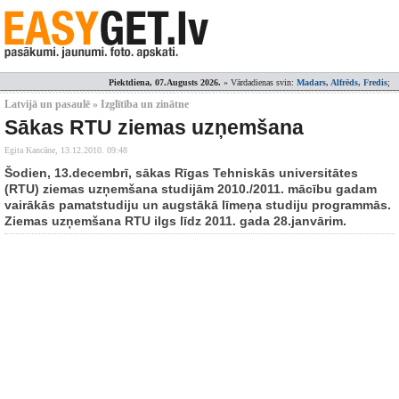
Piektdiena, 07.Augusts 2026.
» Vārdadienas svin:
Madars, Alfrēds, Fredis
;
Latvijā un pasaulē » Izglītība un zinātne
Sākas RTU ziemas uzņemšana
Egita Kancāne,
13.12.2010. 09:48
Šodien, 13.decembrī, sākas Rīgas Tehniskās universitātes
(RTU) ziemas uzņemšana studijām 2010./2011. mācību gadam
vairākās pamatstudiju un augstākā līmeņa studiju programmās.
Ziemas uzņemšana RTU ilgs līdz 2011. gada 28.janvārim.