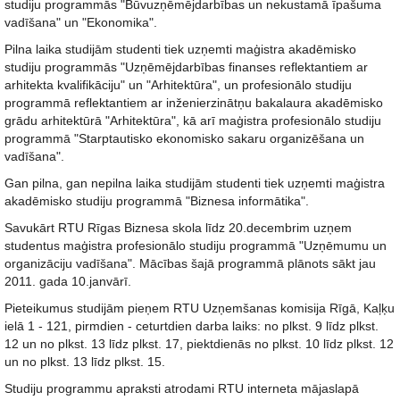
studiju programmās "Būvuzņēmējdarbības un nekustamā īpašuma
vadīšana" un "Ekonomika".
Pilna laika studijām studenti tiek uzņemti maģistra akadēmisko
studiju programmās "Uzņēmējdarbības finanses reflektantiem ar
arhitekta kvalifikāciju" un "Arhitektūra", un profesionālo studiju
programmā reflektantiem ar inženierzinātņu bakalaura akadēmisko
grādu arhitektūrā "Arhitektūra", kā arī maģistra profesionālo studiju
programmā "Starptautisko ekonomisko sakaru organizēšana un
vadīšana".
Gan pilna, gan nepilna laika studijām studenti tiek uzņemti maģistra
akadēmisko studiju programmā "Biznesa informātika".
Savukārt RTU Rīgas Biznesa skola līdz 20.decembrim uzņem
studentus maģistra profesionālo studiju programmā "Uzņēmumu un
organizāciju vadīšana". Mācības šajā programmā plānots sākt jau
2011. gada 10.janvārī.
Pieteikumus studijām pieņem RTU Uzņemšanas komisija Rīgā, Kaļķu
ielā 1 - 121, pirmdien - ceturtdien darba laiks: no plkst. 9 līdz plkst.
12 un no plkst. 13 līdz plkst. 17, piektdienās no plkst. 10 līdz plkst. 12
un no plkst. 13 līdz plkst. 15.
Studiju programmu apraksti atrodami RTU interneta mājaslapā