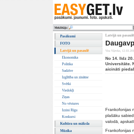
Meklētājs:
Latvijā un pasaulē 
Pasākumi
Daugavpi
FOTO
Latvijā un pasaulē
Vita Viļevko,
12.03.201
Ekonomika
No 14. līdz 20
Universitāte.
Politika
aicināti pieda
Sadzīve
Izglītība un zinātne
Svētki
Viedokļi
Ziņas
No vēstures
Frankofonijas n
Izzini Rīgu
plašāku sabiedr
Konkursi
valodā, apskatīt
Kultūra un māksla
Frankofonijas n
Mūzika