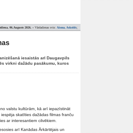
tdiena, 06.Augusts 2026.
» Vārdadienas svin:
Aisma, Askolds
;
nas
ganizēšanā iesaistās arī Daugavpils
zēs virkni dažādu pasākumu, kuros
o valstu kultūrām, kā arī iepazīstināt
 iespēja skatīties dažādas filmas franču
kties ar interesantiem cilvēkiem.
iesosies arī Kanādas Ārkārtējais un