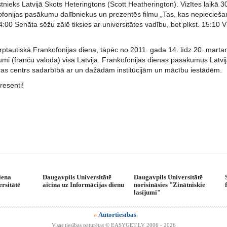
stnieks Latvijā Skots Heteringtons (Scott Heatherington). Vizītes laikā 30
onijas pasākumu dalībniekus un prezentēs filmu „Tas, kas nepieciešams,
14:00 Senāta sēžu zālē tiksies ar universitātes vadību, bet plkst. 15:10 V
arptautiskā Frankofonijas diena, tāpēc no 2011. gada 14. līdz 20. martam 
mi (franču valodā) visā Latvijā. Frankofonijas dienas pasākumus Latvij
ūras centrs sadarbībā ar un dažādām institūcijām un mācību iestādēm.
eresenti!
iena
Daugavpils Universitātē
Daugavpils Universitātē
rsitātē
aicina uz Informācijas dienu
norisināsies "Zinātniskie
lasījumi"
»
Autortiesības
Visas tiesības paturētas © EASYGET.LV 2006 - 2026