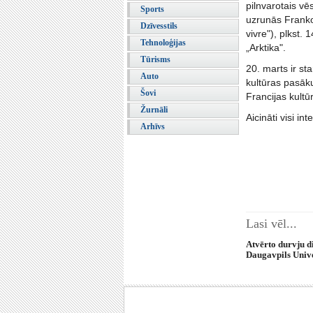
pilnvarotais vē
Sports
uzrunās Frankof
Dzīvesstils
vivre"), plkst. 
Tehnoloģijas
„Arktika".
Tūrisms
20. marts ir st
Auto
kultūras pasāku
Šovi
Francijas kult
Žurnāli
Aicināti visi int
Arhīvs
Lasi vēl...
Atvērto durvju d
Daugavpils Unive