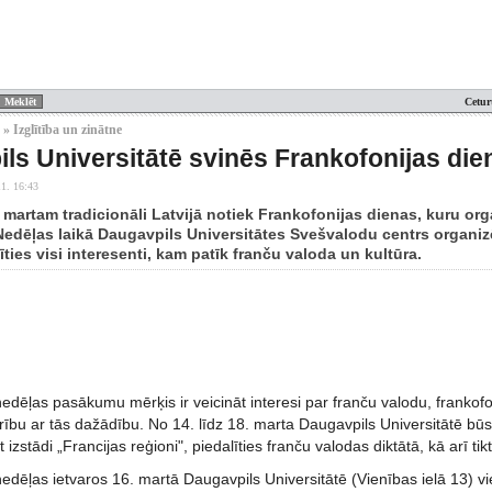
Cetur
» Izglītība un zinātne
ls Universitātē svinēs Frankofonijas die
1. 16:43
. martam tradicionāli Latvijā notiek Frankofonijas dienas, kuru or
 Nedēļas laikā Daugavpils Universitātes Svešvalodu centrs organi
līties visi interesenti, kam patīk franču valoda un kultūra.
edēļas pasākumu mērķis ir veicināt interesi par franču valodu, frankofon
ību ar tās dažādību. No 14. līdz 18. marta Daugavpils Universitātē būs
 izstādi „Francijas reģioni", piedalīties franču valodas diktātā, kā arī ti
edēļas ietvaros 16. martā Daugavpils Universitātē (Vienības ielā 13) v