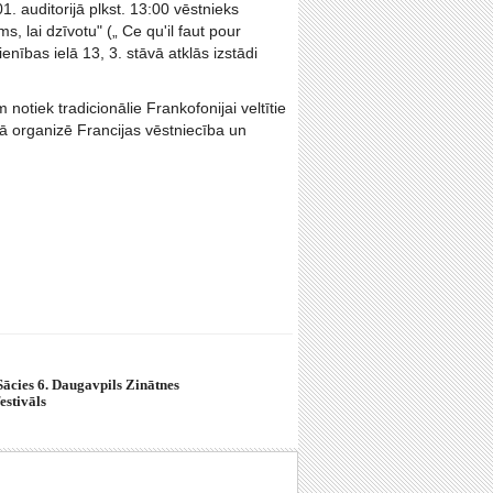
1. auditorijā plkst. 13:00 vēstnieks
 lai dzīvotu" („ Ce qu'il faut pour
ienības ielā 13, 3. stāvā atklās izstādi
notiek tradicionālie Frankofonijai veltītie
ā organizē Francijas vēstniecība un
Sācies 6. Daugavpils Zinātnes
festivāls